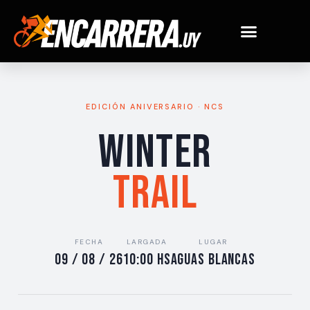
Ir
al
contenido
EDICIÓN ANIVERSARIO · NCS
Winter
Trail
FECHA
LARGADA
LUGAR
09 / 08 / 26
10:00 hs
Aguas Blancas