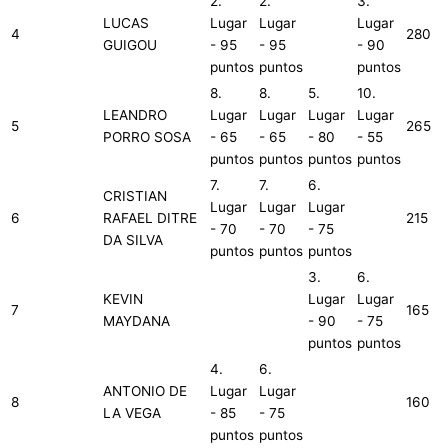
2.
2.
3.
LUCAS
Lugar
Lugar
Lugar
4
280
GUIGOU
- 95
- 95
- 90
puntos
puntos
puntos
8.
8.
5.
10.
LEANDRO
Lugar
Lugar
Lugar
Lugar
5
265
PORRO SOSA
- 65
- 65
- 80
- 55
puntos
puntos
puntos
puntos
7.
7.
6.
CRISTIAN
Lugar
Lugar
Lugar
6
RAFAEL DITRE
215
- 70
- 70
- 75
DA SILVA
puntos
puntos
puntos
3.
6.
KEVIN
Lugar
Lugar
7
165
MAYDANA
- 90
- 75
puntos
puntos
4.
6.
ANTONIO DE
Lugar
Lugar
8
160
LA VEGA
- 85
- 75
puntos
puntos