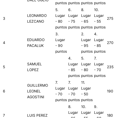
DALL OGLIO
puntos
puntos
puntos
puntos
5.
6.
8.
10.
LEONARDO
Lugar
Lugar
Lugar
Lugar
3
275
LEZCANO
- 80
- 75
- 65
- 55
puntos
puntos
puntos
puntos
3.
2.
4.
EDUARDO
Lugar
Lugar
Lugar
4
270
PACALUK
- 90
- 95
- 85
puntos
puntos
puntos
4.
5.
7.
SAMUEL
Lugar
Lugar
Lugar
5
235
LOPEZ
- 85
- 80
- 70
puntos
puntos
puntos
7.
7.
11.
GUILLERMO
Lugar
Lugar
Lugar
6
LEONEL
190
- 70
- 70
- 50
AGOSTINI
puntos
puntos
puntos
8.
10.
9.
Lugar
Lugar
Lugar
7
LUIS PEREZ
180