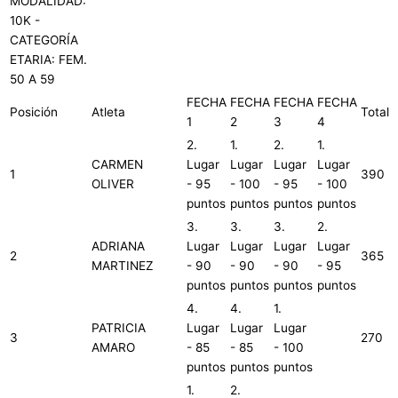
MODALIDAD:
10K -
CATEGORÍA
ETARIA: FEM.
50 A 59
FECHA
FECHA
FECHA
FECHA
Posición
Atleta
Total
1
2
3
4
2.
1.
2.
1.
CARMEN
Lugar
Lugar
Lugar
Lugar
1
390
OLIVER
- 95
- 100
- 95
- 100
puntos
puntos
puntos
puntos
3.
3.
3.
2.
ADRIANA
Lugar
Lugar
Lugar
Lugar
2
365
MARTINEZ
- 90
- 90
- 90
- 95
puntos
puntos
puntos
puntos
4.
4.
1.
PATRICIA
Lugar
Lugar
Lugar
3
270
AMARO
- 85
- 85
- 100
puntos
puntos
puntos
1.
2.