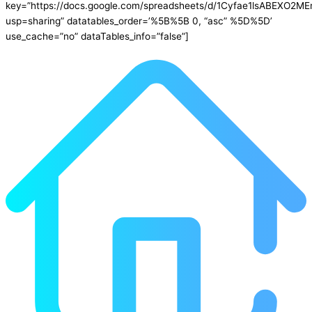
key=”https://docs.google.com/spreadsheets/d/1Cyfae1lsABEXO2M
usp=sharing” datatables_order=’%5B%5B 0, “asc” %5D%5D’
use_cache=”no” dataTables_info=”false”]