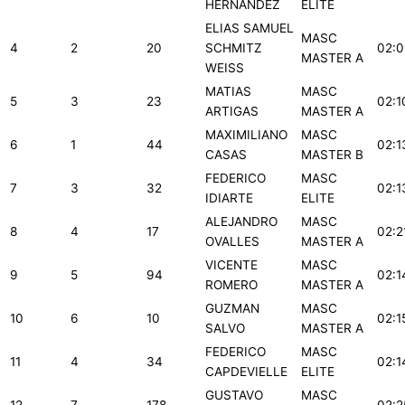
HERNÁNDEZ
ELITE
ELIAS SAMUEL
MASC
4
2
20
SCHMITZ
02:0
MASTER A
WEISS
MATIAS
MASC
5
3
23
02:1
ARTIGAS
MASTER A
MAXIMILIANO
MASC
6
1
44
02:1
CASAS
MASTER B
FEDERICO
MASC
7
3
32
02:1
IDIARTE
ELITE
ALEJANDRO
MASC
8
4
17
02:2
OVALLES
MASTER A
VICENTE
MASC
9
5
94
02:1
ROMERO
MASTER A
GUZMAN
MASC
10
6
10
02:1
SALVO
MASTER A
FEDERICO
MASC
11
4
34
02:1
CAPDEVIELLE
ELITE
GUSTAVO
MASC