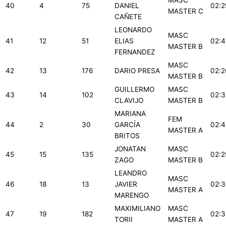
MASC
40
4
75
DANIEL
02:2
MASTER C
CAÑETE
LEONARDO
MASC
41
12
51
ELIAS
02:4
MASTER B
FERNANDEZ
MASC
42
13
176
DARIO PRESA
02:2
MASTER B
GUILLERMO
MASC
43
14
102
02:3
CLAVIJO
MASTER B
MARIANA
FEM
44
2
30
GARCÍA
02:4
MASTER A
BRITOS
JONATAN
MASC
45
15
135
02:2
ZAGO
MASTER B
LEANDRO
MASC
46
18
13
JAVIER
02:3
MASTER A
MARENGO
MAXIMILIANO
MASC
47
19
182
02:3
TORII
MASTER A