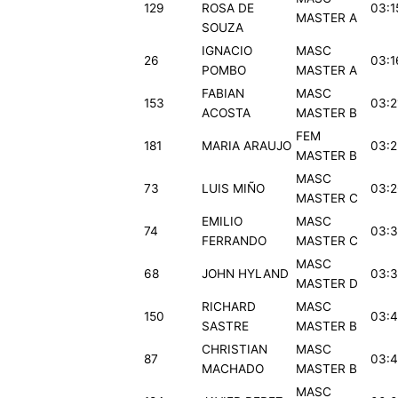
129
ROSA DE
03:1
MASTER A
SOUZA
IGNACIO
MASC
26
03:1
POMBO
MASTER A
FABIAN
MASC
153
03:2
ACOSTA
MASTER B
FEM
181
MARIA ARAUJO
03:2
MASTER B
MASC
73
LUIS MIÑO
03:2
MASTER C
EMILIO
MASC
74
03:3
FERRANDO
MASTER C
MASC
68
JOHN HYLAND
03:3
MASTER D
RICHARD
MASC
150
03:4
SASTRE
MASTER B
CHRISTIAN
MASC
87
03:4
MACHADO
MASTER B
MASC