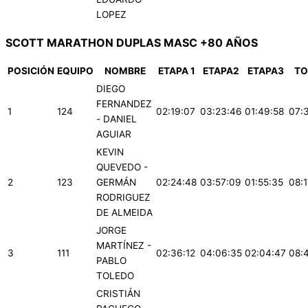
LOPEZ
SCOTT MARATHON DUPLAS MASC +80 AÑOS
POSICIÓN
EQUIPO
NOMBRE
ETAPA 1
ETAPA2
ETAPA3
TO
DIEGO
FERNANDEZ
1
124
02:19:07
03:23:46
01:49:58
07:3
- DANIEL
AGUIAR
KEVIN
QUEVEDO -
2
123
GERMÁN
02:24:48
03:57:09
01:55:35
08:1
RODRIGUEZ
DE ALMEIDA
JORGE
MARTÍNEZ -
3
111
02:36:12
04:06:35
02:04:47
08:
PABLO
TOLEDO
CRISTIÁN