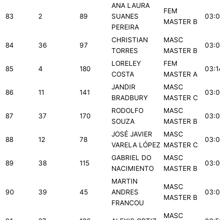
ANA LAURA
FEM
83
2
89
SUANES
03:0
MASTER B
PEREIRA
CHRISTIAN
MASC
84
36
97
03:0
TORRES
MASTER B
LORELEY
FEM
85
4
180
03:1
COSTA
MASTER A
JANDIR
MASC
86
11
141
03:0
BRADBURY
MASTER C
RODOLFO
MASC
87
37
170
03:0
SOUZA
MASTER B
JOSÉ JAVIER
MASC
88
12
78
03:0
VARELA LÓPEZ
MASTER C
GABRIEL DO
MASC
89
38
115
03:0
NACIMIENTO
MASTER B
MARTIN
MASC
90
39
45
ANDRES
03:0
MASTER B
FRANCOU
MASC