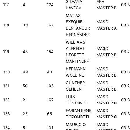
SILVANA
FEM
117
4
124
03:3
LAVEGA
MASTER B
MATIAS
EXEQUIEL
MASC
118
30
162
03:2
BENTANCUR
MASTER A
HERNÁNDEZ
WILLIAMS
ALFREDO
MASC
119
48
154
03:2
NEGRETE
MASTER B
MARTINOFF
HERMANN
MASC
120
49
48
03:3
WOLBING
MASTER B
GÜNTHER
MASC
121
50
105
03:2
GEHLEN
MASTER B
LUIS
MASC
122
21
167
03:3
TONKOVIC
MASTER C
FABIAN RENE
MASC
123
22
65
03:3
TOZONOTTI
MASTER C
MAURICIO
MASC
124
51
131
03:3