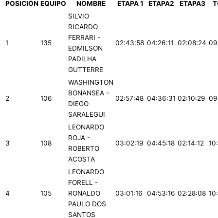
POSICIÓN
EQUIPO
NOMBRE
ETAPA 1
ETAPA2
ETAPA3
T
SILVIO
RICARDO
FERRARI -
1
135
02:43:58
04:26:11
02:08:24
09
EDMILSON
PADILHA
GUTTERRE
WASHINGTON
BONANSEA -
2
106
02:57:48
04:36:31
02:10:29
09
DIEGO
SARALEGUI
LEONARDO
ROJA -
3
108
03:02:19
04:45:18
02:14:12
10
ROBERTO
ACOSTA
LEONARDO
FORELL -
4
105
RONALDO
03:01:16
04:53:16
02:28:08
10
PAULO DOS
SANTOS