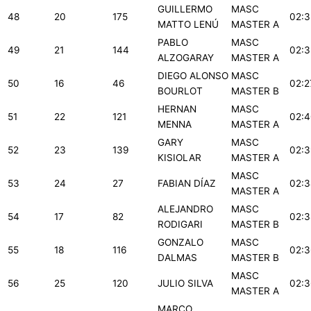
GUILLERMO
MASC
48
20
175
02:3
MATTO LENÚ
MASTER A
PABLO
MASC
49
21
144
02:3
ALZOGARAY
MASTER A
DIEGO ALONSO
MASC
50
16
46
02:2
BOURLOT
MASTER B
HERNAN
MASC
51
22
121
02:4
MENNA
MASTER A
GARY
MASC
52
23
139
02:3
KISIOLAR
MASTER A
MASC
53
24
27
FABIAN DÍAZ
02:3
MASTER A
ALEJANDRO
MASC
54
17
82
02:3
RODIGARI
MASTER B
GONZALO
MASC
55
18
116
02:3
DALMAS
MASTER B
MASC
56
25
120
JULIO SILVA
02:3
MASTER A
MARCO