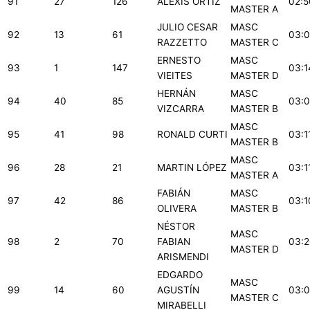
91
27
126
ALEXIS ORTIZ
02:5
MASTER A
JULIO CESAR
MASC
92
13
61
03:0
RAZZETTO
MASTER C
ERNESTO
MASC
93
1
147
03:1
VIEITES
MASTER D
HERNÁN
MASC
94
40
85
03:0
VIZCARRA
MASTER B
MASC
95
41
98
RONALD CURTI
03:1
MASTER B
MASC
96
28
21
MARTIN LÓPEZ
03:1
MASTER A
FABIÁN
MASC
97
42
86
03:1
OLIVERA
MASTER B
NÉSTOR
MASC
98
2
70
FABIAN
03:2
MASTER D
ARISMENDI
EDGARDO
MASC
99
14
60
AGUSTÍN
03:0
MASTER C
MIRABELLI