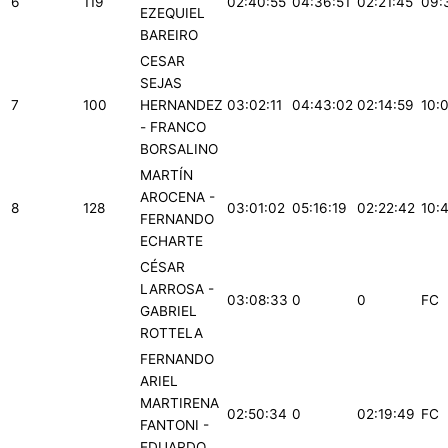
6
119
02:40:55
04:36:51
02:21:45
09:
EZEQUIEL
BAREIRO
CESAR
SEJAS
7
100
HERNANDEZ
03:02:11
04:43:02
02:14:59
10:
- FRANCO
BORSALINO
MARTÍN
AROCENA -
8
128
03:01:02
05:16:19
02:22:42
10:
FERNANDO
ECHARTE
CÉSAR
LARROSA -
03:08:33
0
0
FC
GABRIEL
ROTTELA
FERNANDO
ARIEL
MARTIRENA
02:50:34
0
02:19:49
FC
FANTONI -
EDUARDO