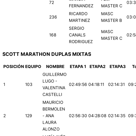
72
03:3
FERNANDEZ
MASTER C
RICARDO
MASC
236
03:0
MARTINEZ
MASTER B
SERGIO
MASC
168
CANALS
02:5
MASTER C
RODRIGUEZ
SCOTT MARATHON DUPLAS MIXTAS
POSICIÓN
EQUIPO
NOMBRE
ETAPA 1
ETAPA2
ETAPA3
T
GUILLERMO
LUGO -
1
103
02:49:56
04:18:11
02:14:31
09:
VALENTINA
CASTELLI
MAURICIO
BERMOLEN
2
129
- ANA
02:56:30
04:28:08
02:14:35
09:
LAURA
ALONZO