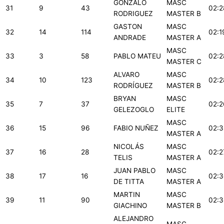
GONZALO
MASC
31
9
43
02:2
RODRIGUEZ
MASTER B
GASTON
MASC
32
14
114
02:1
ANDRADE
MASTER A
MASC
33
3
58
PABLO MATEU
02:2
MASTER C
ALVARO
MASC
34
10
123
02:2
RODRÍGUEZ
MASTER B
BRYAN
MASC
35
7
37
02:2
GELEZOGLO
ELITE
MASC
36
15
96
FABIO NUÑEZ
02:3
MASTER A
NICOLÁS
MASC
37
16
28
02:2
TELIS
MASTER A
JUAN PABLO
MASC
38
17
16
02:3
DE TITTA
MASTER A
MARTIN
MASC
39
11
90
02:3
GIACHINO
MASTER B
ALEJANDRO