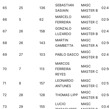
SEBASTIAN
MASC
65
25
136
02:4
SASIAIN
MASTER B
MARCELO
MASC
66
5
62
02:5
FERREIRA
MASTER C
GONZALO
MASC
67
26
158
02:4
LUZARDO
MASTER B
MARTIN
MASC
68
26
143
02:5
GAMBETTA
MASTER A
MASC
69
27
103
PABLO GASCO
02:4
MASTER B
MARCOS
MASC
70
7
113
FERREIRA
02:5
MASTER C
REYES
LEONARDO
MASC
71
8
157
02:5
ANTUNES
MASTER C
MASC
72
28
128
THOMAS LIPP
02:5
MASTER B
LUCIO
MASC
73
29
155
03:4