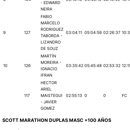
- EDWARD
NEIRA
FABIO
MARCELO
RODRIGUEZ
9
127
03:04:11
05:04:59
02:26:37
10:
TABORDA -
LIZANDRO
DE SOUZ
MARTÍN
MOREIRA -
10
126
03:35:42
05:45:48
02:53:32
12:1
IGNACIO
IFRAN
HECTOR
ARIEL
117
MAISTEGUI
02:55:13
0
0
FC
- JAVIER
GOMEZ
SCOTT MARATHON DUPLAS MASC +100 AÑOS