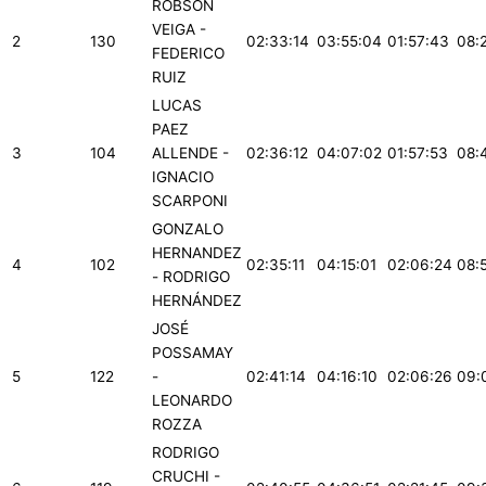
ROBSON
VEIGA -
2
130
02:33:14
03:55:04
01:57:43
08:
FEDERICO
RUIZ
LUCAS
PAEZ
3
104
ALLENDE -
02:36:12
04:07:02
01:57:53
08:
IGNACIO
SCARPONI
GONZALO
HERNANDEZ
4
102
02:35:11
04:15:01
02:06:24
08:
- RODRIGO
HERNÁNDEZ
JOSÉ
POSSAMAY
5
122
-
02:41:14
04:16:10
02:06:26
09:
LEONARDO
ROZZA
RODRIGO
CRUCHI -