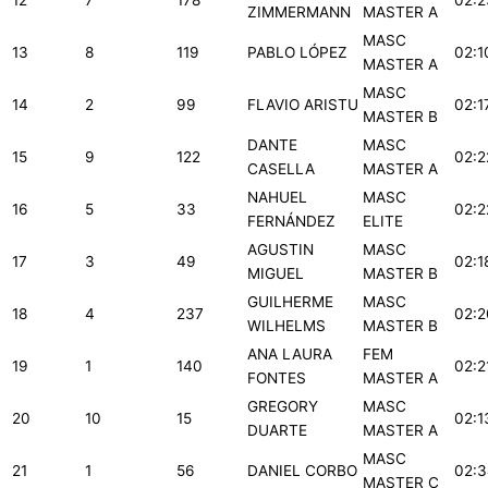
12
7
178
02:2
ZIMMERMANN
MASTER A
MASC
13
8
119
PABLO LÓPEZ
02:1
MASTER A
MASC
14
2
99
FLAVIO ARISTU
02:1
MASTER B
DANTE
MASC
15
9
122
02:2
CASELLA
MASTER A
NAHUEL
MASC
16
5
33
02:2
FERNÁNDEZ
ELITE
AGUSTIN
MASC
17
3
49
02:1
MIGUEL
MASTER B
GUILHERME
MASC
18
4
237
02:2
WILHELMS
MASTER B
ANA LAURA
FEM
19
1
140
02:2
FONTES
MASTER A
GREGORY
MASC
20
10
15
02:1
DUARTE
MASTER A
MASC
21
1
56
DANIEL CORBO
02:3
MASTER C