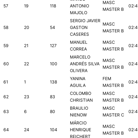
MASC
57
19
118
ANTONIO
02:4
MASTER B
MAJOLO
SERGIO JAVIER
MASC
58
20
54
GASTON
02:4
MASTER B
CASERES
MANUEL
MASC
59
21
127
02:4
CORREA
MASTER B
MARCELO
MASC
60
22
100
ANDRÉS SILVA
02:4
MASTER B
OLIVERA
YANINA
FEM
61
1
138
02:4
AGUILA
MASTER B
COLOMBO
MASC
62
23
83
02:4
CHRISTIAN
MASTER B
BRAULIO
MASC
63
6
80
02:4
NIENOW
MASTER C
MÁRCIO
MASC
64
24
104
HENRIQUE
02:4
MASTER B
REICHERT