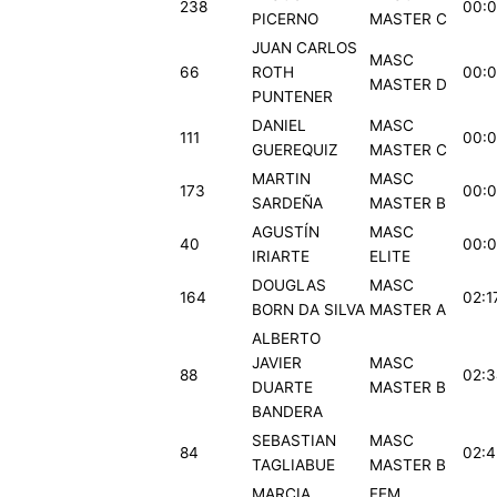
238
00:0
PICERNO
MASTER C
JUAN CARLOS
MASC
66
ROTH
00:0
MASTER D
PUNTENER
DANIEL
MASC
111
00:0
GUEREQUIZ
MASTER C
MARTIN
MASC
173
00:0
SARDEÑA
MASTER B
AGUSTÍN
MASC
40
00:0
IRIARTE
ELITE
DOUGLAS
MASC
164
02:1
BORN DA SILVA
MASTER A
ALBERTO
JAVIER
MASC
88
02:3
DUARTE
MASTER B
BANDERA
SEBASTIAN
MASC
84
02:4
TAGLIABUE
MASTER B
MARCIA
FEM