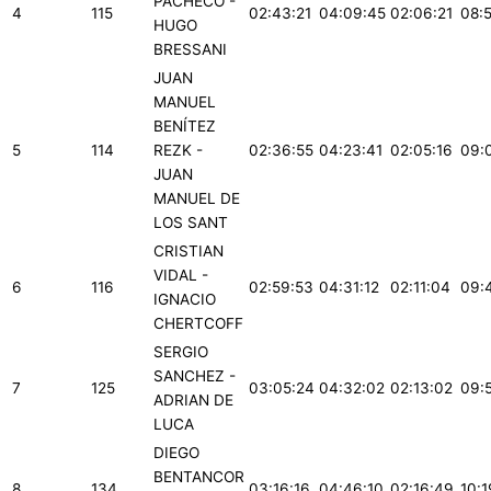
PACHECO -
4
115
02:43:21
04:09:45
02:06:21
08:
HUGO
BRESSANI
JUAN
MANUEL
BENÍTEZ
5
114
REZK -
02:36:55
04:23:41
02:05:16
09:
JUAN
MANUEL DE
LOS SANT
CRISTIAN
VIDAL -
6
116
02:59:53
04:31:12
02:11:04
09:
IGNACIO
CHERTCOFF
SERGIO
SANCHEZ -
7
125
03:05:24
04:32:02
02:13:02
09:
ADRIAN DE
LUCA
DIEGO
BENTANCOR
8
134
03:16:16
04:46:10
02:16:49
10:1