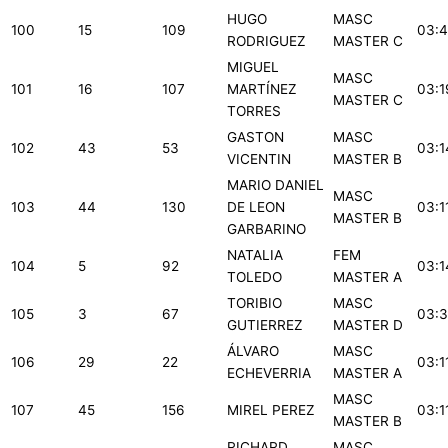
HUGO
MASC
100
15
109
03:4
RODRIGUEZ
MASTER C
MIGUEL
MASC
101
16
107
MARTÍNEZ
03:1
MASTER C
TORRES
GASTON
MASC
102
43
53
03:1
VICENTIN
MASTER B
MARIO DANIEL
MASC
103
44
130
DE LEON
03:1
MASTER B
GARBARINO
NATALIA
FEM
104
5
92
03:1
TOLEDO
MASTER A
TORIBIO
MASC
105
3
67
03:3
GUTIERREZ
MASTER D
ÁLVARO
MASC
106
29
22
03:1
ECHEVERRIA
MASTER A
MASC
107
45
156
MIREL PEREZ
03:1
MASTER B
RICHARD
MASC