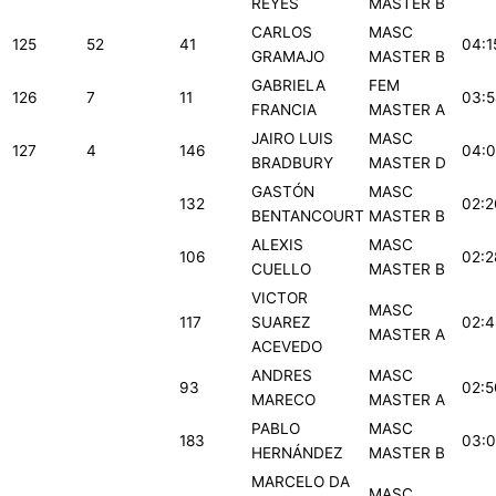
REYES
MASTER B
CARLOS
MASC
125
52
41
04:1
GRAMAJO
MASTER B
GABRIELA
FEM
126
7
11
03:5
FRANCIA
MASTER A
JAIRO LUIS
MASC
127
4
146
04:0
BRADBURY
MASTER D
GASTÓN
MASC
132
02:2
BENTANCOURT
MASTER B
ALEXIS
MASC
106
02:2
CUELLO
MASTER B
VICTOR
MASC
117
SUAREZ
02:4
MASTER A
ACEVEDO
ANDRES
MASC
93
02:5
MARECO
MASTER A
PABLO
MASC
183
03:0
HERNÁNDEZ
MASTER B
MARCELO DA
MASC