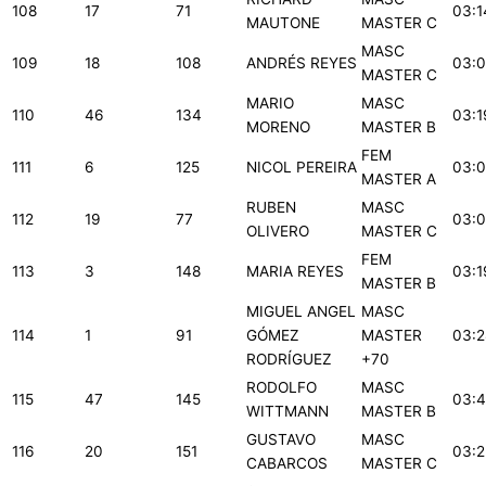
108
17
71
03:1
MAUTONE
MASTER C
MASC
109
18
108
ANDRÉS REYES
03:0
MASTER C
MARIO
MASC
110
46
134
03:1
MORENO
MASTER B
FEM
111
6
125
NICOL PEREIRA
03:0
MASTER A
RUBEN
MASC
112
19
77
03:0
OLIVERO
MASTER C
FEM
113
3
148
MARIA REYES
03:1
MASTER B
MIGUEL ANGEL
MASC
114
1
91
GÓMEZ
MASTER
03:2
RODRÍGUEZ
+70
RODOLFO
MASC
115
47
145
03:4
WITTMANN
MASTER B
GUSTAVO
MASC
116
20
151
03:2
CABARCOS
MASTER C