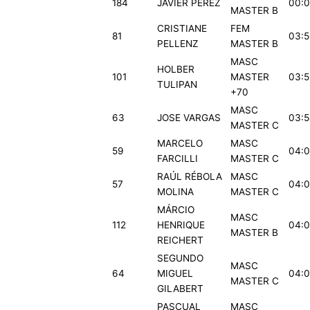
184
JAVIER PEREZ
00:0
MASTER B
CRISTIANE
FEM
81
03:5
PELLENZ
MASTER B
MASC
HOLBER
101
MASTER
03:5
TULIPAN
+70
MASC
63
JOSE VARGAS
03:5
MASTER C
MARCELO
MASC
59
04:0
FARCILLI
MASTER C
RAÚL RÉBOLA
MASC
57
04:0
MOLINA
MASTER C
MÁRCIO
MASC
112
HENRIQUE
04:0
MASTER B
REICHERT
SEGUNDO
MASC
64
MIGUEL
04:0
MASTER C
GILABERT
PASCUAL
MASC