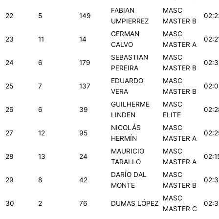
FABIAN
MASC
22
5
149
02:2
UMPIERREZ
MASTER B
GERMAN
MASC
23
11
14
02:2
CALVO
MASTER A
SEBASTIAN
MASC
24
6
179
02:3
PEREIRA
MASTER B
EDUARDO
MASC
25
7
137
02:0
VERA
MASTER B
GUILHERME
MASC
26
6
39
02:2
LINDEN
ELITE
NICOLÁS
MASC
27
12
95
02:2
HERMÍN
MASTER A
MAURICIO
MASC
28
13
24
02:1
TARALLO
MASTER A
DARÍO DAL
MASC
29
8
42
02:3
MONTE
MASTER B
MASC
30
2
76
DUMAS LÓPEZ
02:3
MASTER C