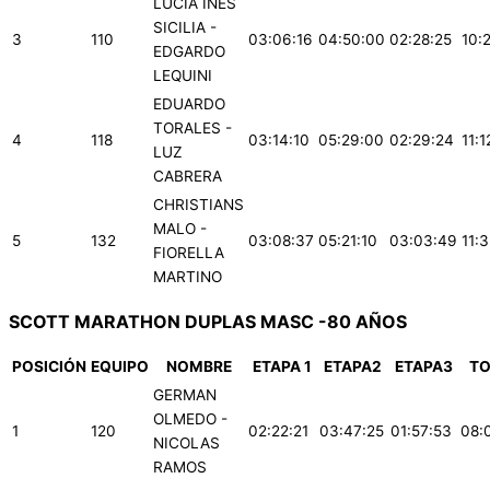
LUCÍA INÉS
SICILIA -
3
110
03:06:16
04:50:00
02:28:25
10:
EDGARDO
LEQUINI
EDUARDO
TORALES -
4
118
03:14:10
05:29:00
02:29:24
11:1
LUZ
CABRERA
CHRISTIANS
MALO -
5
132
03:08:37
05:21:10
03:03:49
11:
FIORELLA
MARTINO
SCOTT MARATHON DUPLAS MASC -80 AÑOS
POSICIÓN
EQUIPO
NOMBRE
ETAPA 1
ETAPA2
ETAPA3
TO
GERMAN
OLMEDO -
1
120
02:22:21
03:47:25
01:57:53
08:
NICOLAS
RAMOS