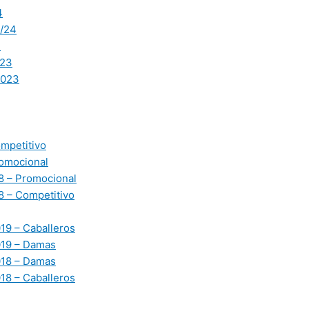
4
/24
3
23
2023
mpetitivo
omocional
 – Promocional
 – Competitivo
19 – Caballeros
019 – Damas
018 – Damas
18 – Caballeros