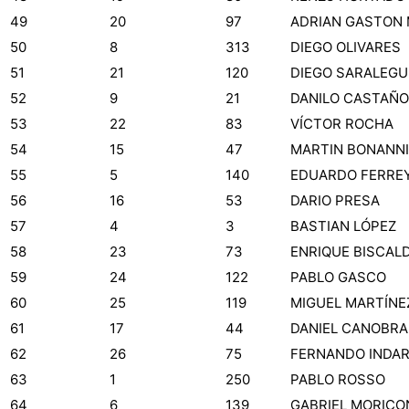
49
20
97
ADRIAN GASTON 
50
8
313
DIEGO OLIVARES
51
21
120
DIEGO SARALEGU
52
9
21
DANILO CASTAÑO
53
22
83
VÍCTOR ROCHA
54
15
47
MARTIN BONANNI
55
5
140
EDUARDO FERRE
56
16
53
DARIO PRESA
57
4
3
BASTIAN LÓPEZ
58
23
73
ENRIQUE BISCALD
59
24
122
PABLO GASCO
60
25
119
MIGUEL MARTÍNE
61
17
44
DANIEL CANOBRA
62
26
75
FERNANDO INDAR
63
1
250
PABLO ROSSO
64
6
139
GABRIEL MORICO