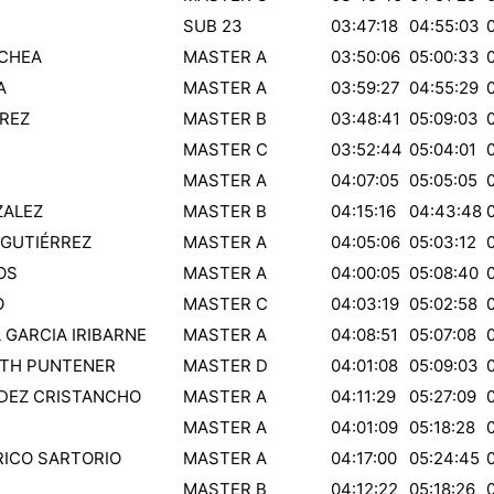
SUB 23
03:47:18
04:55:03
OCHEA
MASTER A
03:50:06
05:00:33
A
MASTER A
03:59:27
04:55:29
REZ
MASTER B
03:48:41
05:09:03
MASTER C
03:52:44
05:04:01
MASTER A
04:07:05
05:05:05
ZALEZ
MASTER B
04:15:16
04:43:48
 GUTIÉRREZ
MASTER A
04:05:06
05:03:12
OS
MASTER A
04:00:05
05:08:40
O
MASTER C
04:03:19
05:02:58
 GARCIA IRIBARNE
MASTER A
04:08:51
05:07:08
OTH PUNTENER
MASTER D
04:01:08
05:09:03
DEZ CRISTANCHO
MASTER A
04:11:29
05:27:09
MASTER A
04:01:09
05:18:28
ICO SARTORIO
MASTER A
04:17:00
05:24:45
MASTER B
04:12:22
05:18:26