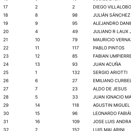
17
2
2
DIEGO VILLALOB
18
8
98
JULIÁN SÁNCHEZ
19
9
95
ALEJANDRO DANI
20
4
49
JULIANO R LAUX 
21
10
79
MAURICIO VERNA
22
11
117
PABLO PINTOS
23
12
85
FABIAN UMPIERR
24
13
93
JUAN ACUÑA
25
1
132
SERGIO ARIOTTI
26
6
27
EMILIANO CURBE
27
7
23
ALDO DE JESUS
28
5
33
JUAN IGNACIO M
29
14
118
AGUSTIN MIGUEL
30
15
96
LEONARDO FABIÁ
31
16
109
JOSE LUIS ANDR
32
2
152
LUIS MALARINI