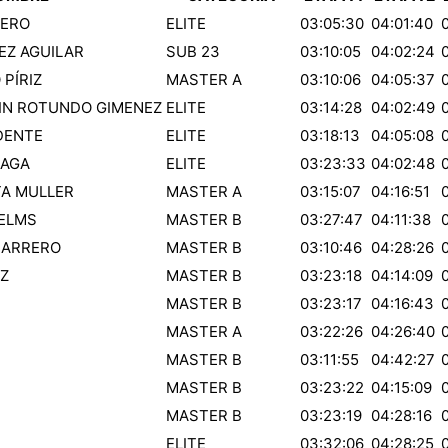
MERO
ELITE
03:05:30
04:01:40
EZ AGUILAR
SUB 23
03:10:05
04:02:24
PÍRIZ
MASTER A
03:10:06
04:05:37
IN ROTUNDO GIMENEZ
ELITE
03:14:28
04:02:49
DENTE
ELITE
03:18:13
04:05:08
ÑAGA
ELITE
03:23:33
04:02:48
A MULLER
MASTER A
03:15:07
04:16:51
ELMS
MASTER B
03:27:47
04:11:38
MARRERO
MASTER B
03:10:46
04:28:26
Z
MASTER B
03:23:18
04:14:09
MASTER B
03:23:17
04:16:43
MASTER A
03:22:26
04:26:40
MASTER B
03:11:55
04:42:27
MASTER B
03:23:22
04:15:09
MASTER B
03:23:19
04:28:16
ELITE
03:32:06
04:28:25