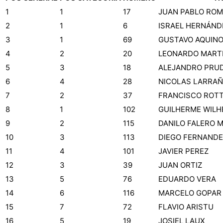
1
1
17
JUAN PABLO RO
2
1
6
ISRAEL HERNÁND
3
1
69
GUSTAVO AQUINO 
4
2
20
LEONARDO MART
5
3
18
ALEJANDRO PRU
6
4
28
NICOLAS LARRA
7
2
37
FRANCISCO ROTT
8
1
102
GUILHERME WILH
9
2
115
DANILO FALERO 
10
3
113
DIEGO FERNANDE
11
4
101
JAVIER PEREZ
12
3
39
JUAN ORTIZ
13
5
76
EDUARDO VERA
14
6
116
MARCELO GOPAR
15
7
72
FLAVIO ARISTU
16
5
19
JOSIEL LAUX