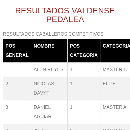
RESULTADOS VALDENSE
PEDALEA
RESULTADOS CABALLEROS COMPETITIVOS
POS
NOMBRE
POS
CATEGORI
GENERAL
CATEGORIA
1
ALEN REYES
1
MASTER B
2
NICOLAS
1
ELITE
DAVYT
3
DANIEL
1
MASTER A
AGUIAR