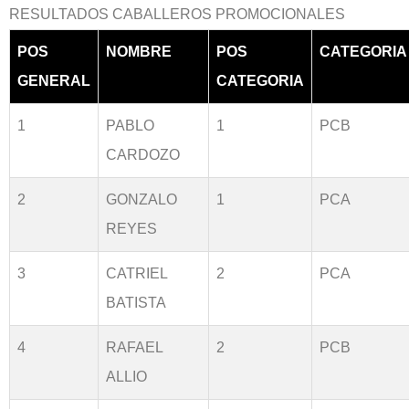
RESULTADOS CABALLEROS PROMOCIONALES
POS
NOMBRE
POS
CATEGORIA
GENERAL
CATEGORIA
1
PABLO
1
PCB
CARDOZO
2
GONZALO
1
PCA
REYES
3
CATRIEL
2
PCA
BATISTA
4
RAFAEL
2
PCB
ALLIO