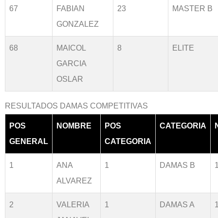
67
FABIAN
23
MASTER B
GONZALEZ
68
MAICOL
8
ELITE
GARCIA
OSLAR
RESULTADOS DAMAS COMPETITIVAS
POS
NOMBRE
POS
CATEGORIA
GENERAL
CATEGORIA
1
ANA
1
DAMAS B
ALVAREZ
2
VALERIA
1
DAMAS A