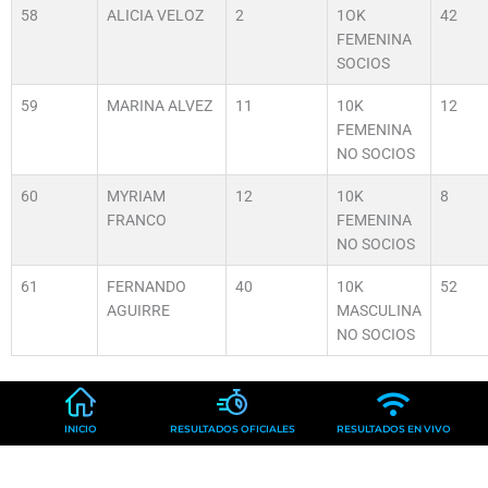
58
ALICIA VELOZ
2
1OK
42
FEMENINA
SOCIOS
59
MARINA ALVEZ
11
10K
12
FEMENINA
NO SOCIOS
60
MYRIAM
12
10K
8
FRANCO
FEMENINA
NO SOCIOS
61
FERNANDO
40
10K
52
AGUIRRE
MASCULINA
NO SOCIOS
INICIO
RESULTADOS OFICIALES
RESULTADOS EN VIVO