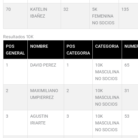
70
KATELIN
32
5K
135
IBAÑEZ
FEMENINA
NO SOCIOS
Resultados 10K
POS
NOMBRE
POS
CATEGORIA
NUME
GENERAL
CATEGORIA
1
DAVID PEREZ
1
10K
65
MASCULINA
NO SOCIOS
2
MAXIMILIANO
2
10K
31
UMPIERREZ
MASCULINA
NO SOCIOS
3
AGUSTIN
3
10K
53
IRIARTE
MASCULINA
NO SOCIOS