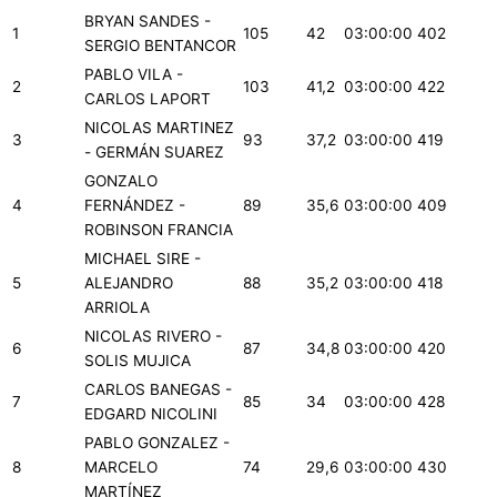
BRYAN SANDES -
1
105
42
03:00:00
402
SERGIO BENTANCOR
PABLO VILA -
2
103
41,2
03:00:00
422
CARLOS LAPORT
NICOLAS MARTINEZ
3
93
37,2
03:00:00
419
- GERMÁN SUAREZ
GONZALO
4
FERNÁNDEZ -
89
35,6
03:00:00
409
ROBINSON FRANCIA
MICHAEL SIRE -
5
ALEJANDRO
88
35,2
03:00:00
418
ARRIOLA
NICOLAS RIVERO -
6
87
34,8
03:00:00
420
SOLIS MUJICA
CARLOS BANEGAS -
7
85
34
03:00:00
428
EDGARD NICOLINI
PABLO GONZALEZ -
8
MARCELO
74
29,6
03:00:00
430
MARTÍNEZ