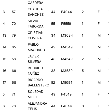
CABRERA
CLAUDIA
3
57
44
F4044
2
F
1
SANCHEZ
SILVIA
4
70
55
F5559
1
F
1
TABORDA
CRISTIAN
13
79
34
M3034
1
M
1
OLIVERA
PABLO
14
65
49
M4549
1
M
1
MACHADO
JAVIER
15
58
48
M4549
2
M
1
SILVERA
RODRIGO
16
69
38
M3539
5
M
1
NUÑEZ
RICARDO
17
68
52
M5054
1
M
1
BALLESTERO
SOLEDAD
5
71
49
F4549
1
F
1
MELO
ALEJANDRA
6
78
44
F4044
3
F
1
TELIS