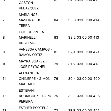
GASTON
VELAZQUEZ
MARÍA NOEL
7
MASEIRA - JOSE
84
33,6
03:00:00
414
TERRA
LUIS COPPOLA -
8
MARINELLI
83
33,2
03:00:00
413
ANSELMO
VANESSA CAMPOS -
9
81
32,4
03:00:00
424
RAMON ORTIZ
MAYRA SUAREZ -
10
79
31,6
03:00:00
417
JOSÉ PEYRONEL
ALEXANDRA
11
CHINEPPE - SIMÓN
76
30,4
03:00:00
400
MACHADO
ESTEFANI
12
RODRÍGUEZ - DARIO
75
30
03:00:00
406
PEREIRA
ESTHER PORTELA -
13
72
28,8
03:00:00
407