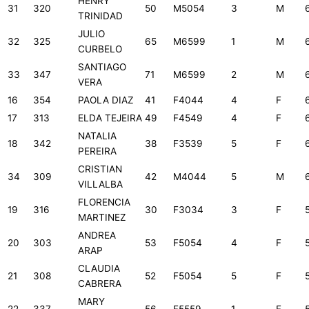
HENRY
31
320
50
M5054
3
M
TRINIDAD
JULIO
32
325
65
M6599
1
M
CURBELO
SANTIAGO
33
347
71
M6599
2
M
VERA
16
354
PAOLA DIAZ
41
F4044
4
F
17
313
ELDA TEJEIRA
49
F4549
4
F
NATALIA
18
342
38
F3539
5
F
PEREIRA
CRISTIAN
34
309
42
M4044
5
M
VILLALBA
FLORENCIA
19
316
30
F3034
3
F
MARTINEZ
ANDREA
20
303
53
F5054
4
F
ARAP
CLAUDIA
21
308
52
F5054
5
F
CABRERA
MARY
22
337
56
F5559
1
F