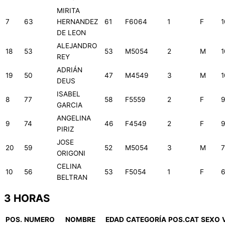
MIRITA
7
63
HERNANDEZ
61
F6064
1
F
1
DE LEON
ALEJANDRO
18
53
53
M5054
2
M
1
REY
ADRIÁN
19
50
47
M4549
3
M
1
DEUS
ISABEL
8
77
58
F5559
2
F
GARCIA
ANGELINA
9
74
46
F4549
2
F
PIRIZ
JOSE
20
59
52
M5054
3
M
7
ORIGONI
CELINA
10
56
53
F5054
1
F
BELTRAN
3 HORAS
POS.
NUMERO
NOMBRE
EDAD
CATEGORÍA
POS.CAT
SEXO