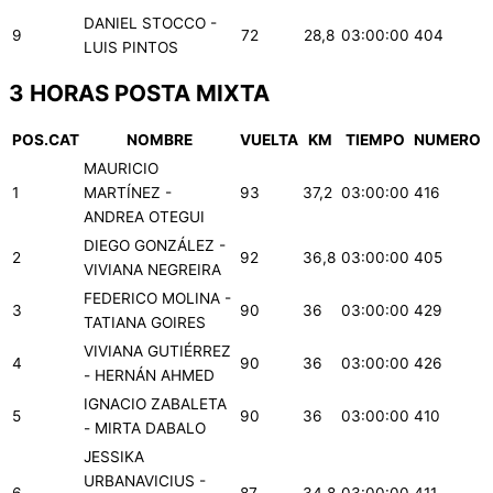
DANIEL STOCCO -
9
72
28,8
03:00:00
404
LUIS PINTOS
3 HORAS POSTA MIXTA
POS.CAT
NOMBRE
VUELTA
KM
TIEMPO
NUMERO
MAURICIO
1
MARTÍNEZ -
93
37,2
03:00:00
416
ANDREA OTEGUI
DIEGO GONZÁLEZ -
2
92
36,8
03:00:00
405
VIVIANA NEGREIRA
FEDERICO MOLINA -
3
90
36
03:00:00
429
TATIANA GOIRES
VIVIANA GUTIÉRREZ
4
90
36
03:00:00
426
- HERNÁN AHMED
IGNACIO ZABALETA
5
90
36
03:00:00
410
- MIRTA DABALO
JESSIKA
URBANAVICIUS -
6
87
34,8
03:00:00
411