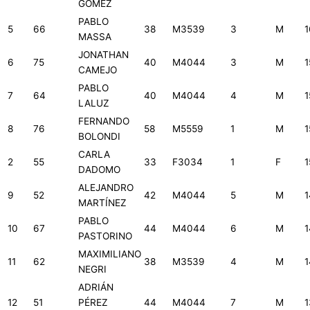
GOMEZ
PABLO
5
66
38
M3539
3
M
1
MASSA
JONATHAN
6
75
40
M4044
3
M
1
CAMEJO
PABLO
7
64
40
M4044
4
M
1
LALUZ
FERNANDO
8
76
58
M5559
1
M
1
BOLONDI
CARLA
2
55
33
F3034
1
F
1
DADOMO
ALEJANDRO
9
52
42
M4044
5
M
1
MARTÍNEZ
PABLO
10
67
44
M4044
6
M
1
PASTORINO
MAXIMILIANO
11
62
38
M3539
4
M
1
NEGRI
ADRIÁN
12
51
PÉREZ
44
M4044
7
M
1