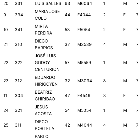
20
331
LUIS SALLES
63
M6064
1
M
MARIA JOSE
9
334
44
F4044
2
F
COLO
MIRTA
10
341
53
F5054
2
F
PEREIRA
DIEGO
21
310
37
M3539
4
M
BARRIOS
JOSÉ LUIS
22
322
GODOY
57
M5559
1
M
CENTURIÓN
EDUARDO
23
312
32
M3034
8
M
HIRIGOYEN
BEATRIZ
11
304
47
F4549
3
F
CHIRIBAO
JESÚS
24
321
54
M5054
1
M
ACOSTA
DIEGO
25
311
42
M4044
4
M
PORTELA
PABLO