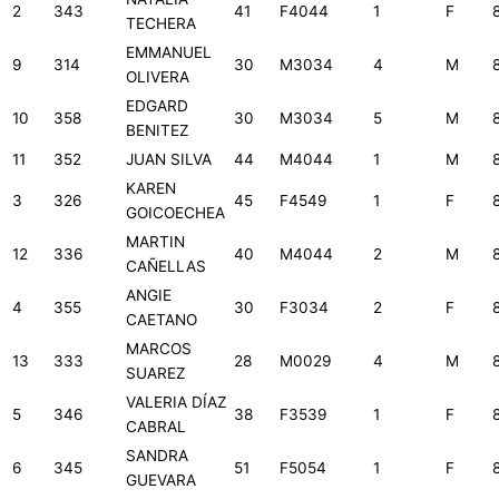
2
343
41
F4044
1
F
TECHERA
EMMANUEL
9
314
30
M3034
4
M
OLIVERA
EDGARD
10
358
30
M3034
5
M
BENITEZ
11
352
JUAN SILVA
44
M4044
1
M
KAREN
3
326
45
F4549
1
F
GOICOECHEA
MARTIN
12
336
40
M4044
2
M
CAÑELLAS
ANGIE
4
355
30
F3034
2
F
CAETANO
MARCOS
13
333
28
M0029
4
M
SUAREZ
VALERIA DÍAZ
5
346
38
F3539
1
F
CABRAL
SANDRA
6
345
51
F5054
1
F
GUEVARA