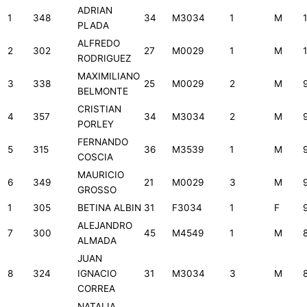
ADRIAN
1
348
34
M3034
1
M
PLADA
ALFREDO
2
302
27
M0029
1
M
RODRIGUEZ
MAXIMILIANO
3
338
25
M0029
2
M
BELMONTE
CRISTIAN
4
357
34
M3034
2
M
PORLEY
FERNANDO
5
315
36
M3539
1
M
COSCIA
MAURICIO
6
349
21
M0029
3
M
GROSSO
1
305
BETINA ALBIN
31
F3034
1
F
ALEJANDRO
7
300
45
M4549
1
M
ALMADA
JUAN
8
324
IGNACIO
31
M3034
3
M
CORREA
NATALIA