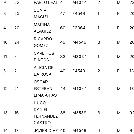
9
22
PABLO LEAL
41
M4044
2
M
2
SONIA
3
25
47
F4549
1
F
2
MACIEL
MARINA
4
20
60
F6064
1
F
2
ALVAREZ
RICARDO
10
24
49
M4549
3
M
2
GOMEZ
CARLITOS
11
4
33
M3034
1
M
2
PINTOS
ALICIA DE
5
2
49
F4549
2
F
18
LA ROSA
OSCAR
12
21
ESTEBAN
44
M4044
3
M
1
LIMA ARIAS
HUGO
DANIEL
13
15
38
M3539
3
M
9
FERNÁNDEZ
CASTRO
14
17
JAVIER DIAZ
46
M4549
4
M
9