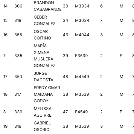
BRANDON
14
306
30
M3034
6
M
CASAGRANDE
GEBER
15
319
34
M3034
7
M
GONZALEZ
OSCAR
16
356
43
M4044
3
M
COITIÑO
MARÍA
XIMENA
7
335
39
F3539
2
F
MUSLERA
GONZALEZ
JORGE
17
350
48
M4549
2
M
DACOSTA
FREDY OMAR
18
317
MAIDANA
38
M3539
2
M
GODOY
MELISSA
8
339
47
F4549
2
F
AGUIRRE
GABRIEL
19
318
38
M3539
3
M
OSORIO