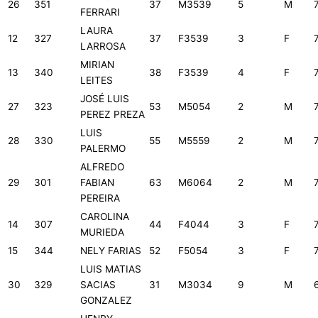
26
351
37
M3539
5
M
FERRARI
LAURA
12
327
37
F3539
3
F
LARROSA
MIRIAN
13
340
38
F3539
4
F
LEITES
JOSÉ LUIS
27
323
53
M5054
2
M
PEREZ PREZA
LUIS
28
330
55
M5559
2
M
PALERMO
ALFREDO
29
301
FABIAN
63
M6064
2
M
PEREIRA
CAROLINA
14
307
44
F4044
3
F
MURIEDA
15
344
NELY FARIAS
52
F5054
3
F
LUIS MATIAS
30
329
SACIAS
31
M3034
9
M
GONZALEZ