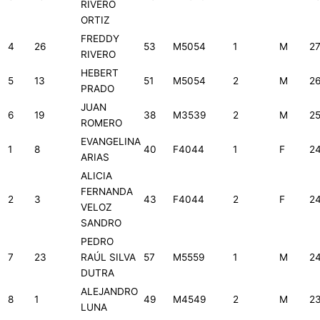
RIVERO
ORTIZ
FREDDY
4
26
53
M5054
1
M
2
RIVERO
HEBERT
5
13
51
M5054
2
M
2
PRADO
JUAN
6
19
38
M3539
2
M
2
ROMERO
EVANGELINA
1
8
40
F4044
1
F
2
ARIAS
ALICIA
FERNANDA
2
3
43
F4044
2
F
2
VELOZ
SANDRO
PEDRO
7
23
RAÚL SILVA
57
M5559
1
M
2
DUTRA
ALEJANDRO
8
1
49
M4549
2
M
2
LUNA