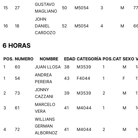
GUSTAVO
15
27
50
M5054
3
M
7
MAGLIANO
JOHN
16
18
DANIEL
52
M5054
4
M
6
CARDOZO
6 HORAS
POS.
NUMERO
NOMBRE
EDAD
CATEGORÍA
POS.CAT
SEXO
1
60
JUAN LLOSA
38
M3539
1
M
1
ANDREA
1
54
43
F4044
1
F
1
PEREIRA
JONNY
2
73
39
M3539
2
M
1
CAZZANI
MARCELO
3
61
41
M4044
1
M
1
VERA
WILLIANS
GERMAN
4
72
41
M4044
2
M
1
ALBORNOZ