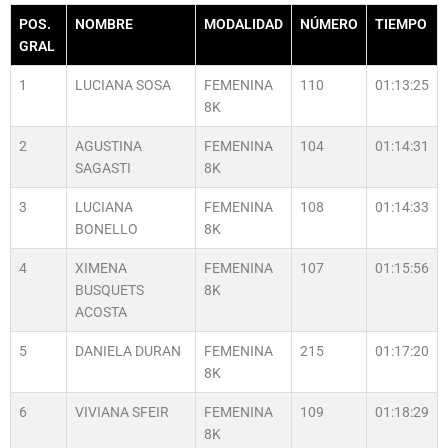
POS.
NOMBRE
MODALIDAD
NÚMERO
TIEMPO
GRAL
1
LUCIANA SOSA
FEMENINA
110
01:13:25
8K
2
AGUSTINA
FEMENINA
104
01:14:31
SAGASTI
8K
3
LUCIANA
FEMENINA
108
01:14:33
BONELLO
8K
4
XIMENA
FEMENINA
107
01:15:56
BUSQUETS
8K
ACOSTA
5
DANIELA DURAN
FEMENINA
215
01:17:20
8K
6
VIVIANA SFEIR
FEMENINA
109
01:18:29
8K