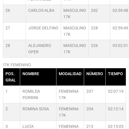
26
CARLOS ALBA
MASCULINO
242
02:59:48
17K
27
JORGE DELFINO
MASCULINO
228
02:59:49
17K
28
ALEJANDRO
MASCULINO
226
03:02:31
OPER
17K
17K FEMENINO
POS.
NOMBRE
MODALIDAD
NÚMERO
TIEMPO
GRAL
1
ROMILDA
FEMENINA
207
02:07:19
PORRINI
17K
2
ROMINA SOSA
FEMENINA
204
02:12:14
17K
3
LUCÍA
FEMENINA
213
02:15:05