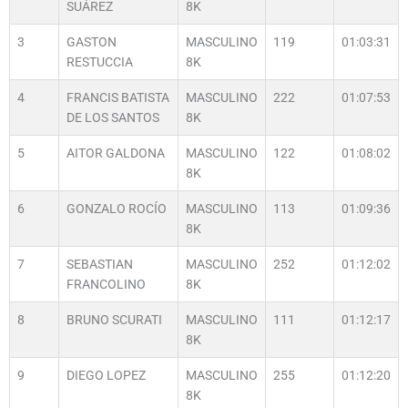
SUÁREZ
8K
3
GASTON
MASCULINO
119
01:03:31
RESTUCCIA
8K
4
FRANCIS BATISTA
MASCULINO
222
01:07:53
DE LOS SANTOS
8K
5
AITOR GALDONA
MASCULINO
122
01:08:02
8K
6
GONZALO ROCÍO
MASCULINO
113
01:09:36
8K
7
SEBASTIAN
MASCULINO
252
01:12:02
FRANCOLINO
8K
8
BRUNO SCURATI
MASCULINO
111
01:12:17
8K
9
DIEGO LOPEZ
MASCULINO
255
01:12:20
8K