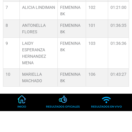
7
ALICIA LINDIMAN
FEMENINA
102
01:21:00
8K
8
ANTONELLA
FEMENINA
101
01:36:35
FLORES
8K
9
LAIDY
FEMENINA
103
01:36:36
ESPERANZA
8K
HERNANDEZ
MENA
10
MARIELLA
FEMENINA
106
01:43:27
MACHADO
8K
INICIO
RESULTADOS OFICIALES
RESULTADOS EN VIVO