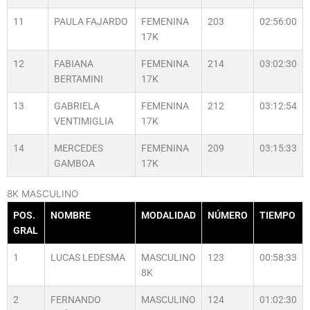
11
PAULA FAJARDO
FEMENINA
203
02:56:00
17K
12
FABIANA
FEMENINA
214
03:02:30
BERTAMINI
17K
13
GABRIELA
FEMENINA
212
03:12:54
VENTIMIGLIA
17K
14
MERCEDES
FEMENINA
209
03:15:33
GAMBOA
17K
8K MASCULINO
POS.
NOMBRE
MODALIDAD
NÚMERO
TIEMPO
GRAL
1
LUCAS LEDESMA
MASCULINO
123
00:58:33
8K
2
FERNANDO
MASCULINO
124
01:02:30