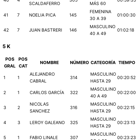
40
4
305
00:59:35
SCALDAFERRO
MÁS 60
FEMENINA
41
7
NOELIA PICA
145
01:00:30
30 A 39
MASCULINO
42
7
JUAN BASTRERI
146
01:02:18
40 A 49
5 K
POS
POS
NOMBRE
NÚMERO
CATEGORÍA
TIEMPO
GRAL
CAT
ALEJANDRO
MASCULINO
1
1
314
00:20:52
CABRAL
HASTA 29
MASCULINO
2
1
CARLOS GARCÍA
322
00:22:00
40 A 49
NICOLAS
MASCULINO
3
2
316
00:22:15
SANCHEZ
HASTA 29
MASCULINO
4
3
LEROY GALEANO
325
00:23:13
HASTA 29
MASCULINO
5
1
FABIO LINALE
307
00:23:23