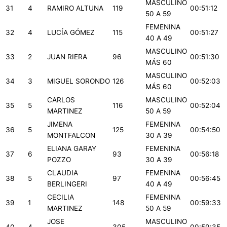
MASCULINO
31
4
RAMIRO ALTUNA
119
00:51:12
50 A 59
FEMENINA
32
4
LUCÍA GÓMEZ
115
00:51:27
40 A 49
MASCULINO
33
2
JUAN RIERA
96
00:51:30
MÁS 60
MASCULINO
34
3
MIGUEL SORONDO
126
00:52:03
MÁS 60
CARLOS
MASCULINO
35
5
116
00:52:04
MARTINEZ
50 A 59
JIMENA
FEMENINA
36
5
125
00:54:50
MONTFALCON
30 A 39
ELIANA GARAY
FEMENINA
37
6
93
00:56:18
POZZO
30 A 39
CLAUDIA
FEMENINA
38
5
97
00:56:45
BERLINGERI
40 A 49
CECILIA
FEMENINA
39
1
148
00:59:33
MARTINEZ
50 A 59
JOSE
MASCULINO