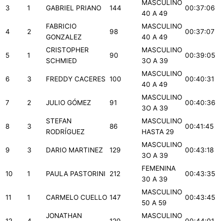
MASCULINO
3
1
GABRIEL PRIANO
144
00:37:06
40 A 49
FABRICIO
MASCULINO
4
2
98
00:37:07
GONZALEZ
40 A 49
CRISTOPHER
MASCULINO
5
1
90
00:39:05
SCHMIED
3O A 39
MASCULINO
6
3
FREDDY CACERES
100
00:40:31
40 A 49
MASCULINO
7
2
JULIO GÓMEZ
91
00:40:36
3O A 39
STEFAN
MASCULINO
8
3
86
00:41:45
RODRÍGUEZ
HASTA 29
MASCULINO
9
3
DARIO MARTINEZ
129
00:43:18
3O A 39
FEMENINA
10
1
PAULA PASTORINI
212
00:43:35
30 A 39
MASCULINO
11
1
CARMELO CUELLO
147
00:43:45
50 A 59
JONATHAN
MASCULINO