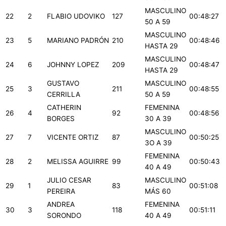
MASCULINO
22
2
FLABIO UDOVIKO
127
00:48:27
50 A 59
MASCULINO
23
5
MARIANO PADRÓN
210
00:48:46
HASTA 29
MASCULINO
24
6
JOHNNY LOPEZ
209
00:48:47
HASTA 29
GUSTAVO
MASCULINO
25
3
211
00:48:55
CERRILLA
50 A 59
CATHERIN
FEMENINA
26
4
92
00:48:56
BORGES
30 A 39
MASCULINO
27
7
VICENTE ORTIZ
87
00:50:25
3O A 39
FEMENINA
28
2
MELISSA AGUIRRE
99
00:50:43
40 A 49
JULIO CESAR
MASCULINO
29
1
83
00:51:08
PEREIRA
MÁS 60
ANDREA
FEMENINA
30
3
118
00:51:11
SORONDO
40 A 49