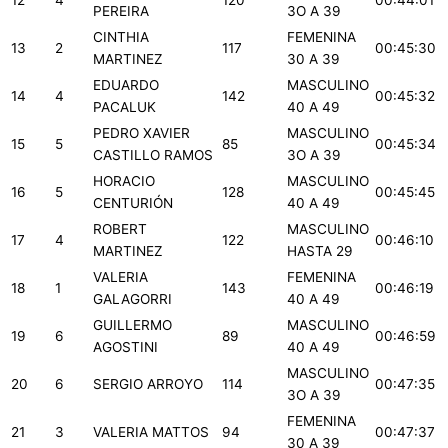
12
4
120
00:44:01
PEREIRA
3O A 39
CINTHIA
FEMENINA
13
2
117
00:45:30
MARTINEZ
30 A 39
EDUARDO
MASCULINO
14
4
142
00:45:32
PACALUK
40 A 49
PEDRO XAVIER
MASCULINO
15
5
85
00:45:34
CASTILLO RAMOS
3O A 39
HORACIO
MASCULINO
16
5
128
00:45:45
CENTURIÓN
40 A 49
ROBERT
MASCULINO
17
4
122
00:46:10
MARTINEZ
HASTA 29
VALERIA
FEMENINA
18
1
143
00:46:19
GALAGORRI
40 A 49
GUILLERMO
MASCULINO
19
6
89
00:46:59
AGOSTINI
40 A 49
MASCULINO
20
6
SERGIO ARROYO
114
00:47:35
3O A 39
FEMENINA
21
3
VALERIA MATTOS
94
00:47:37
30 A 39