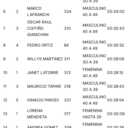
3O A 39
MARCO
MASCULINO
6
2
324
00:24:00
LAFRANCHI
40 A 49
OSCAR RAUL
MASCULINO
7
3
COITIÑO
310
00:26:43
40 A 49
GIANICHINI
MASCULINO
8
4
PEDRO ORTIZ
84
00:26:52
40 A 49
MASCULINO
9
2
WILLYS MARTINEZ
311
00:28:08
3O A 39
FEMENINA
10
1
JANET LATORRE
313
00:28:10
40 A 49
MASCULINO
11
3
MAURICIO TAPARI
318
00:28:43
3O A 39
MASCULINO
12
5
IGNACIO PARODI
331
00:28:54
40 A 49
LORENA
FEMENINA
13
1
317
00:30:08
MENDIETA
HASTA 29
FEMENINA
14
1
ANDREA GOMEZ
306
00:30:18