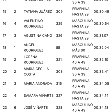
30 A 39
FEMENINA
15
2
TATIANA JUÁREZ
309
00:30:49
HASTA 29
VALENTINO
MASCULINO
16
4
329
00:30:54
RODRIGUEZ
HASTA 29
FEMENINA
17
3
AGUSTINA CANO
326
00:31:07
HASTA 29
ANGEL
MASCULINO
18
1
88
00:32:04
RODRIGUEZ
MÁS 60
LORENA
FEMENINA
19
2
321
00:32:10
RODRIGUEZ
40 A 49
MARÍA CECILIA
FEMENINA
20
2
308
00:33:41
COSTA
30 A 39
FEMENINA
21
3
MARIA ANDRADA
315
00:34:05
40 A 49
FEMENINA
22
4
SAMARA VIÑARTE
327
00:34:14
HASTA 29
MASCULINO
23
6
JOSÉ VIÑARTE
328
00:34:18
40 A 49