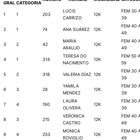
GRAL
CATEGORIA
LUCIS
FEM 30 
1
1
203
12K
CARRIZO
39
FEM 40 
2
1
74
ANA SUÁREZ
12K
49
MARIA
FEM 40 
3
2
42
12K
ARAUJO
49
TERESA DO
FEM 50 
4
1
314
12K
NACIMENTO
59
FEM 30 
5
2
318
VALERIA DÍAZ
12K
39
YAMILA
FEM 30 
6
3
28
12K
MENDEZ
39
LAURA
FEM 30 
7
4
190
12K
OLIVERA
39
VERONICA
FEM 40 
8
3
215
12K
CASTRO
49
MONICA
FEM 40 
9
4
253
12K
ROVIGLIO
49