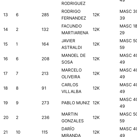
49
RODRIGUEZ
RODRIGO
MASC 3
13
6
285
12K
FERNANDEZ
39
FACUNDO
MASC 18
14
2
132
12K
MARTIARENA
29
JAVIER
MASC 5
15
1
164
12K
ASTRALDI
59
MANOEL DE
MASC 4
16
6
208
12K
SOSA
49
MARCELO
MASC 4
17
7
213
12K
OLIVEIRA
49
CARLOS
MASC 4
18
8
91
12K
VILLALBA
49
MASC 4
19
9
273
PABLO MUNIZ
12K
49
MARTIN
MASC 5
20
2
236
12K
GONZALES
59
DARÍO
MASC 4
21
10
115
12K
MIRANDA
49