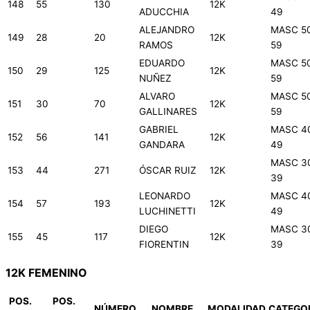
148
55
130
12K
ADUCCHIA
49
ALEJANDRO
MASC 5
149
28
20
12K
RAMOS
59
EDUARDO
MASC 5
150
29
125
12K
NUÑEZ
59
ALVARO
MASC 5
151
30
70
12K
GALLINARES
59
GABRIEL
MASC 4
152
56
141
12K
GANDARA
49
MASC 3
153
44
271
ÓSCAR RUIZ
12K
39
LEONARDO
MASC 4
154
57
193
12K
LUCHINETTI
49
DIEGO
MASC 3
155
45
117
12K
FIORENTIN
39
12K FEMENINO
POS.
POS.
NÚMERO
NOMBRE
MODALIDAD
CATEGO