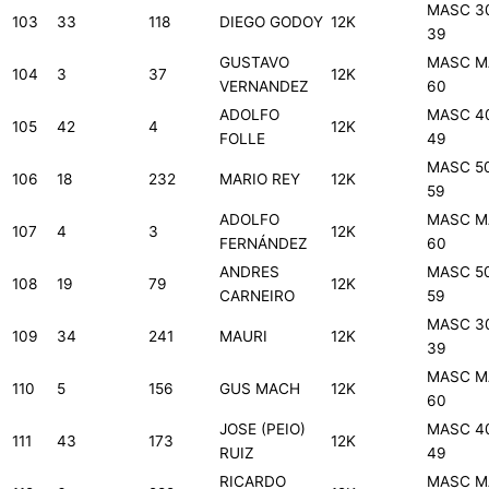
MASC 3
103
33
118
DIEGO GODOY
12K
39
GUSTAVO
MASC M
104
3
37
12K
VERNANDEZ
60
ADOLFO
MASC 4
105
42
4
12K
FOLLE
49
MASC 5
106
18
232
MARIO REY
12K
59
ADOLFO
MASC M
107
4
3
12K
FERNÁNDEZ
60
ANDRES
MASC 5
108
19
79
12K
CARNEIRO
59
MASC 3
109
34
241
MAURI
12K
39
MASC M
110
5
156
GUS MACH
12K
60
JOSE (PEIO)
MASC 4
111
43
173
12K
RUIZ
49
RICARDO
MASC M