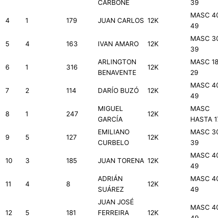
CARBONE
39
MASC 4
4
1
179
JUAN CARLOS
12K
49
MASC 3
5
4
163
IVAN AMARO
12K
39
ARLINGTON
MASC 18
6
1
316
12K
BENAVENTE
29
MASC 4
7
2
114
DARÍO BUZÓ
12K
49
MIGUEL
MASC
8
1
247
12K
GARCÍA
HASTA 1
EMILIANO
MASC 3
9
5
127
12K
CURBELO
39
MASC 4
10
3
185
JUAN TORENA
12K
49
ADRIÁN
MASC 4
11
4
8
12K
SUÁREZ
49
JUAN JOSÉ
MASC 4
12
5
181
FERREIRA
12K