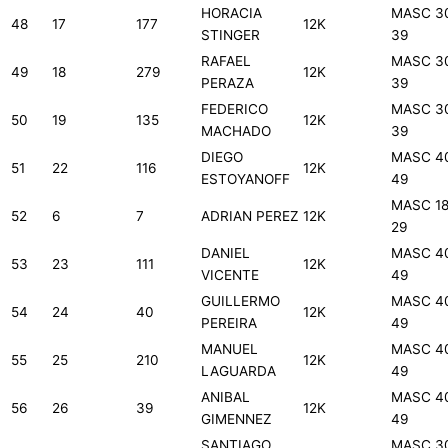
HORACIA
MASC 3
48
17
177
12K
STINGER
39
RAFAEL
MASC 3
49
18
279
12K
PERAZA
39
FEDERICO
MASC 3
50
19
135
12K
MACHADO
39
DIEGO
MASC 4
51
22
116
12K
ESTOYANOFF
49
MASC 18
52
6
7
ADRIAN PEREZ
12K
29
DANIEL
MASC 4
53
23
111
12K
VICENTE
49
GUILLERMO
MASC 4
54
24
40
12K
PEREIRA
49
MANUEL
MASC 4
55
25
210
12K
LAGUARDA
49
ANIBAL
MASC 4
56
26
39
12K
GIMENNEZ
49
SANTIAGO
MASC 3