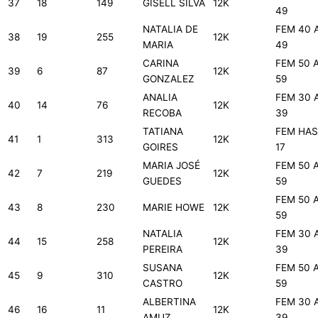
37
18
149
GISELL SILVA
12K
49
NATALIA DE
FEM 40 
38
19
255
12K
MARIA
49
CARINA
FEM 50 
39
6
87
12K
GONZALEZ
59
ANALIA
FEM 30 
40
14
76
12K
RECOBA
39
TATIANA
FEM HAS
41
1
313
12K
GOIRES
17
MARIA JOSÉ
FEM 50 
42
7
219
12K
GUEDES
59
FEM 50 
43
8
230
MARIE HOWE
12K
59
NATALIA
FEM 30 
44
15
258
12K
PEREIRA
39
SUSANA
FEM 50 
45
9
310
12K
CASTRO
59
ALBERTINA
FEM 30 
46
16
11
12K
AMUZ
39