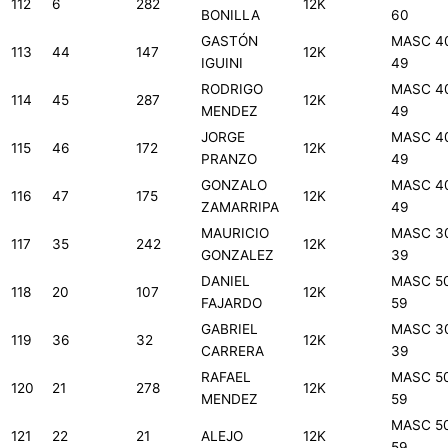
112
6
282
12K
BONILLA
60
GASTÓN
MASC 4
113
44
147
12K
IGUINI
49
RODRIGO
MASC 4
114
45
287
12K
MENDEZ
49
JORGE
MASC 4
115
46
172
12K
PRANZO
49
GONZALO
MASC 4
116
47
175
12K
ZAMARRIPA
49
MAURICIO
MASC 3
117
35
242
12K
GONZALEZ
39
DANIEL
MASC 5
118
20
107
12K
FAJARDO
59
GABRIEL
MASC 3
119
36
32
12K
CARRERA
39
RAFAEL
MASC 5
120
21
278
12K
MENDEZ
59
MASC 5
121
22
21
ALEJO
12K
59