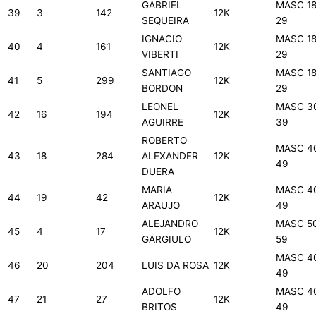
GABRIEL
MASC 18
39
3
142
12K
SEQUEIRA
29
IGNACIO
MASC 18
40
4
161
12K
VIBERTI
29
SANTIAGO
MASC 18
41
5
299
12K
BORDON
29
LEONEL
MASC 3
42
16
194
12K
AGUIRRE
39
ROBERTO
MASC 4
43
18
284
ALEXANDER
12K
49
DUERA
MARIA
MASC 4
44
19
42
12K
ARAUJO
49
ALEJANDRO
MASC 5
45
4
17
12K
GARGIULO
59
MASC 4
46
20
204
LUIS DA ROSA
12K
49
ADOLFO
MASC 4
47
21
27
12K
BRITOS
49