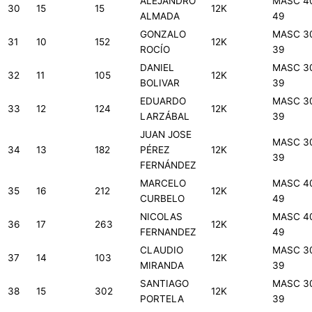
ALEJANDRO
MASC 4
30
15
15
12K
ALMADA
49
GONZALO
MASC 3
31
10
152
12K
ROCÍO
39
DANIEL
MASC 3
32
11
105
12K
BOLIVAR
39
EDUARDO
MASC 3
33
12
124
12K
LARZÁBAL
39
JUAN JOSE
MASC 3
34
13
182
PÉREZ
12K
39
FERNÁNDEZ
MARCELO
MASC 4
35
16
212
12K
CURBELO
49
NICOLAS
MASC 4
36
17
263
12K
FERNANDEZ
49
CLAUDIO
MASC 3
37
14
103
12K
MIRANDA
39
SANTIAGO
MASC 3
38
15
302
12K
PORTELA
39