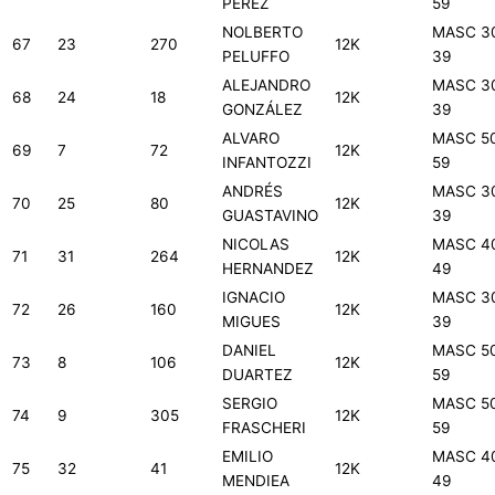
PÉREZ
59
NOLBERTO
MASC 3
67
23
270
12K
PELUFFO
39
ALEJANDRO
MASC 3
68
24
18
12K
GONZÁLEZ
39
ALVARO
MASC 5
69
7
72
12K
INFANTOZZI
59
ANDRÉS
MASC 3
70
25
80
12K
GUASTAVINO
39
NICOLAS
MASC 4
71
31
264
12K
HERNANDEZ
49
IGNACIO
MASC 3
72
26
160
12K
MIGUES
39
DANIEL
MASC 5
73
8
106
12K
DUARTEZ
59
SERGIO
MASC 5
74
9
305
12K
FRASCHERI
59
EMILIO
MASC 4
75
32
41
12K
MENDIEA
49