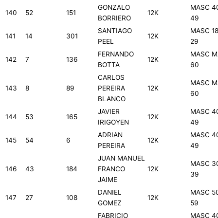
GONZALO
MASC 4
140
52
151
12K
BORRIERO
49
SANTIAGO
MASC 18
141
14
301
12K
PEEL
29
FERNANDO
MASC M
142
7
136
12K
BOTTA
60
CARLOS
MASC M
143
8
89
PEREIRA
12K
60
BLANCO
JAVIER
MASC 4
144
53
165
12K
IRIGOYEN
49
ADRIAN
MASC 4
145
54
6
12K
PEREIRA
49
JUAN MANUEL
MASC 3
146
43
184
FRANCO
12K
39
JAIME
DANIEL
MASC 5
147
27
108
12K
GOMEZ
59
FABRICIO
MASC 4