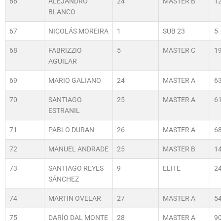
66
ALEJANDRO
24
MASTER B
1
BLANCO
67
NICOLÁS MOREIRA
1
SUB 23
5
68
FABRIZZIO
5
MASTER C
1
AGUILAR
69
MARIO GALIANO
24
MASTER A
6
70
SANTIAGO
25
MASTER A
6
ESTRANIL
71
PABLO DURAN
26
MASTER A
6
72
MANUEL ANDRADE
25
MASTER B
1
73
SANTIAGO REYES
9
ELITE
2
SÁNCHEZ
74
MARTIN OVELAR
27
MASTER A
5
75
DARÍO DAL MONTE
28
MASTER A
9