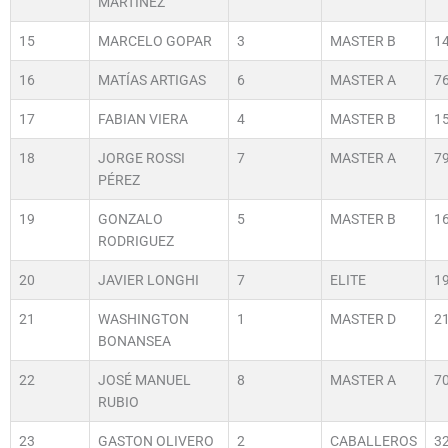
MARTINEZ
15
MARCELO GOPAR
3
MASTER B
1
16
MATÍAS ARTIGAS
6
MASTER A
7
17
FABIAN VIERA
4
MASTER B
1
18
JORGE ROSSI
7
MASTER A
7
PÉREZ
19
GONZALO
5
MASTER B
1
RODRIGUEZ
20
JAVIER LONGHI
7
ELITE
1
21
WASHINGTON
1
MASTER D
2
BONANSEA
22
JOSÉ MANUEL
8
MASTER A
7
RUBIO
23
GASTON OLIVERO
2
CABALLEROS
3