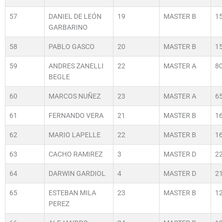
57
DANIEL DE LEÓN
19
MASTER B
1
GARBARINO
58
PABLO GASCO
20
MASTER B
1
59
ANDRES ZANELLI
22
MASTER A
8
BEGLE
60
MARCOS NUÑEZ
23
MASTER A
6
61
FERNANDO VERA
21
MASTER B
1
62
MARIO LAPELLE
22
MASTER B
1
63
CACHO RAMIREZ
3
MASTER D
2
64
DARWIN GARDIOL
4
MASTER D
2
65
ESTEBAN MILA
23
MASTER B
1
PEREZ