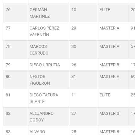
76
GERMÁN
10
ELITE
2
MARTÍNEZ
77
CARLOS PÉREZ
29
MASTER A
9
VALENTÍN
78
MARCOS
30
MASTER A
5
CERRUDO
79
DIEGO URRUTIA
26
MASTER B
1
80
NESTOR
31
MASTER A
6
FIGUERON
81
DIEGO TAFURA
11
ELITE
2
IRIARTE
82
ALEJANDRO
27
MASTER B
1
GODOY
83
ALVARO
28
MASTER B
1