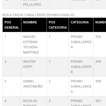
PELLEJERO
RESULTADOS CABALLEROS PROMOCIONALES
POS
NOMBRE
POS
CATEGORIA
NUME
GENERAL
CATEGORIA
1
NAHUEL
1
PROMO
320
ESTEBAN
CABALLEROS
TECHERA
A
MARTINEZ
2
WALTER
1
PROMO
299
CEPPI
CABALLEROS
B
3
DANIEL
2
PROMO
308
ARISTIMUÑO
CABALLEROS
A
4
NICOLÁS
3
PROMO
307