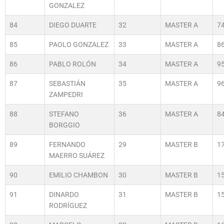
GONZALEZ
84
DIEGO DUARTE
32
MASTER A
7
85
PAOLO GONZALEZ
33
MASTER A
8
86
PABLO ROLÓN
34
MASTER A
9
87
SEBASTIÁN
35
MASTER A
9
ZAMPEDRI
88
STEFANO
36
MASTER A
8
BORGGIO
89
FERNANDO
29
MASTER B
1
MAERRO SUÁREZ
90
EMILIO CHAMBON
30
MASTER B
1
91
DINARDO
31
MASTER B
1
RODRÍGUEZ