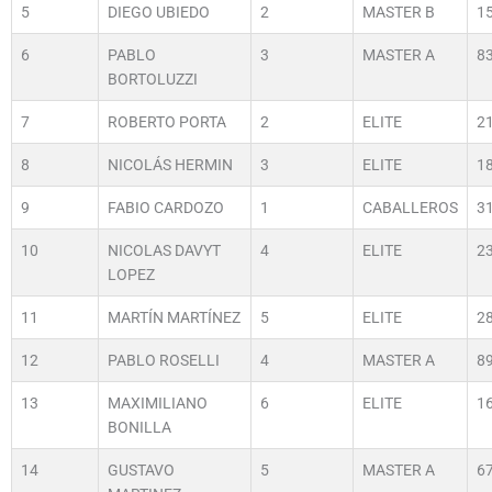
5
DIEGO UBIEDO
2
MASTER B
1
6
PABLO
3
MASTER A
8
BORTOLUZZI
7
ROBERTO PORTA
2
ELITE
2
8
NICOLÁS HERMIN
3
ELITE
1
9
FABIO CARDOZO
1
CABALLEROS
3
10
NICOLAS DAVYT
4
ELITE
2
LOPEZ
11
MARTÍN MARTÍNEZ
5
ELITE
2
12
PABLO ROSELLI
4
MASTER A
8
13
MAXIMILIANO
6
ELITE
1
BONILLA
14
GUSTAVO
5
MASTER A
6