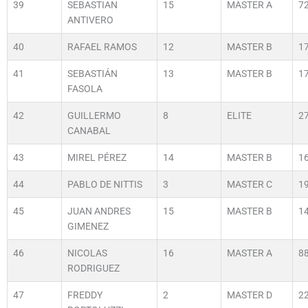
39
SEBASTIAN
15
MASTER A
7
ANTIVERO
40
RAFAEL RAMOS
12
MASTER B
1
41
SEBASTIÁN
13
MASTER B
1
FASOLA
42
GUILLERMO
8
ELITE
2
CANABAL
43
MIREL PÉREZ
14
MASTER B
1
44
PABLO DE NITTIS
3
MASTER C
1
45
JUAN ANDRES
15
MASTER B
1
GIMENEZ
46
NICOLAS
16
MASTER A
8
RODRIGUEZ
47
FREDDY
2
MASTER D
2