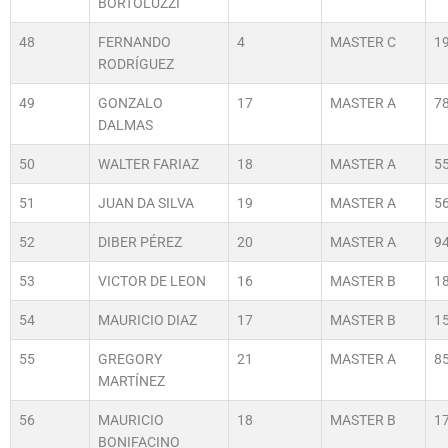
BORTOLUZZI
48
FERNANDO
4
MASTER C
1
RODRÍGUEZ
49
GONZALO
17
MASTER A
7
DALMAS
50
WALTER FARIAZ
18
MASTER A
5
51
JUAN DA SILVA
19
MASTER A
5
52
DIBER PÉREZ
20
MASTER A
9
53
VICTOR DE LEON
16
MASTER B
1
54
MAURICIO DIAZ
17
MASTER B
1
55
GREGORY
21
MASTER A
8
MARTÍNEZ
56
MAURICIO
18
MASTER B
1
BONIFACINO