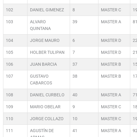
102
DANIEL GIMENEZ
8
MASTER C
1
103
ALVARO
39
MASTER A
8
QUINTANA
104
JORGE MAURO
6
MASTER D
2
105
HOLBER TULIPAN
7
MASTER D
2
106
JUAN BARCIA
37
MASTER B
1
107
GUSTAVO
38
MASTER B
1
CABARCOS
108
DANIEL CURBELO
40
MASTER A
7
109
MARIO OBELAR
9
MASTER C
1
110
JORGE COLLAZO
10
MASTER C
1
111
AGUSTÍN DE
41
MASTER A
9