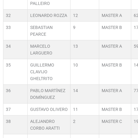
PALLEIRO
32
LEONARDO ROZZA
12
MASTER A
6
33
SEBASTIAN
9
MASTER B
1
PEARCE
34
MARCELO
13
MASTER A
5
LARGUERO
35
GUILLERMO
10
MASTER B
1
CLAVIJO
GHELTRITO
36
PABLO MARTÍNEZ
14
MASTER A
7
DOMÍNGUEZ
37
GUSTAVO OLIVERO
11
MASTER B
1
38
ALEJANDRO
2
MASTER C
1
CORBO ARATTI