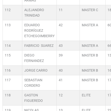
ARMAS
112
ALEJANDRO
11
MASTER C
1
TRINIDAD
113
EDUARDO
42
MASTER A
6
RODRÍGUEZ
ETCHEGOIMBERRY
114
FABRICIO SUAREZ
43
MASTER A
6
115
DIEGO
39
MASTER B
1
FERNANDEZ
116
JORGE CARRO
40
MASTER B
1
117
SEBASTIAN
41
MASTER B
1
CORDERO
118
GASTON
12
ELITE
1
FIGUEREDO
119
NICOLAS
13
ELITE
2