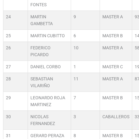
FONTES
24
MARTIN
9
MASTER A
9
GAMBETTA
25
MARTIN CUBITTO
6
MASTER B
1
26
FEDERICO
10
MASTER A
5
PICARDO
27
DANIEL CORBO
1
MASTER C
1
28
SEBASTIAN
11
MASTER A
8
VILARIÑO
29
LEONARDO ROJA
7
MASTER B
1
MARTINEZ
30
NICOLAS
3
CABALLEROS
3
FERNANDEZ
31
GERARD PERAZA
8
MASTER B
1