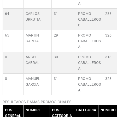
A
64
CARLOS
31
PROMO
288
URRUTIA
CABALLEROS
B
65
MARTIN
29
PROMO
326
GARCIA
CABALLEROS
A
0
ANGEL
30
PROMO
313
CABRAL
CABALLEROS
A
0
MANUEL
31
PROMO
323
GARCIA
CABALLEROS
A
RESULTADOS DAMAS PROMOCIONALES
POS
NOMBRE
POS
CATEGORIA
NUMERO
GENERAL
CATEGORIA