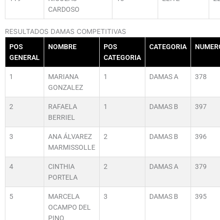
CARDOSO
RESULTADOS DAMAS COMPETITIVAS
POS
NOMBRE
POS
CATEGORIA
NUMER
GENERAL
CATEGORIA
1
MARIANA
1
DAMAS A
378
GONZALEZ
2
RAFAELA
1
DAMAS B
397
BERRIEL
3
ANA ÁLVAREZ
2
DAMAS B
396
MARMISSOLLE
4
CINTHIA
2
DAMAS A
379
PORTELA
5
MARCELA
3
DAMAS B
395
OCAMPO DEL
PINO