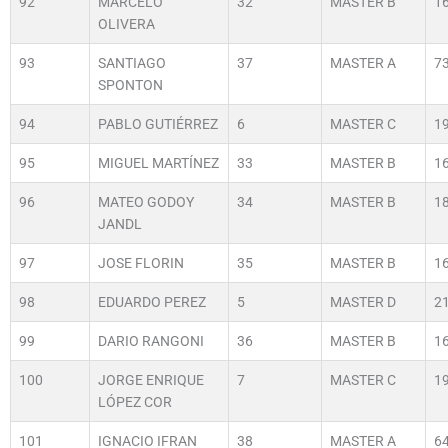
92
MARCELO
32
MASTER B
1
OLIVERA
93
SANTIAGO
37
MASTER A
7
SPONTON
94
PABLO GUTIÉRREZ
6
MASTER C
1
95
MIGUEL MARTÍNEZ
33
MASTER B
1
96
MATEO GODOY
34
MASTER B
1
JANDL
97
JOSE FLORIN
35
MASTER B
1
98
EDUARDO PEREZ
5
MASTER D
2
99
DARIO RANGONI
36
MASTER B
1
100
JORGE ENRIQUE
7
MASTER C
1
LÓPEZ COR
101
IGNACIO IFRAN
38
MASTER A
6