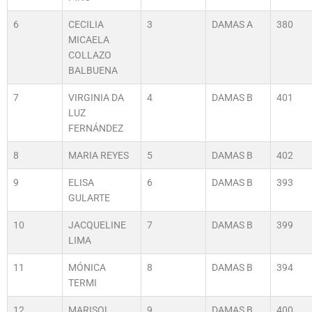
6
CECILIA
3
DAMAS A
380
MICAELA
COLLAZO
BALBUENA
7
VIRGINIA DA
4
DAMAS B
401
LUZ
FERNÁNDEZ
8
MARIA REYES
5
DAMAS B
402
9
ELISA
6
DAMAS B
393
GULARTE
10
JACQUELINE
7
DAMAS B
399
LIMA
11
MÓNICA
8
DAMAS B
394
TERMI
12
MARISOL
9
DAMAS B
400