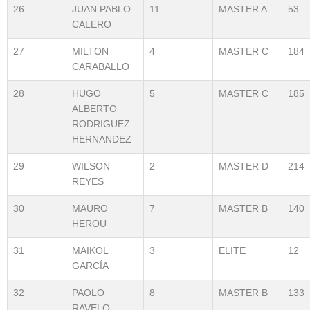
26
JUAN PABLO
11
MASTER A
53
CALERO
27
MILTON
4
MASTER C
184
CARABALLO
28
HUGO
5
MASTER C
185
ALBERTO
RODRIGUEZ
HERNANDEZ
29
WILSON
2
MASTER D
214
REYES
30
MAURO
7
MASTER B
140
HEROU
31
MAIKOL
3
ELITE
12
GARCÍA
32
PAOLO
8
MASTER B
133
RAVELO