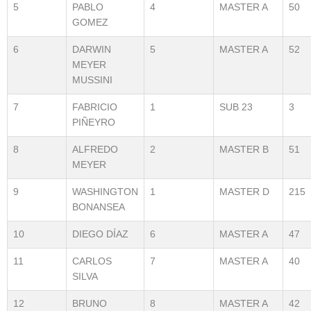
5
PABLO
4
MASTER A
50
GOMEZ
6
DARWIN
5
MASTER A
52
MEYER
MUSSINI
7
FABRICIO
1
SUB 23
3
PIÑEYRO
8
ALFREDO
2
MASTER B
51
MEYER
9
WASHINGTON
1
MASTER D
215
BONANSEA
10
DIEGO DÍAZ
6
MASTER A
47
11
CARLOS
7
MASTER A
40
SILVA
12
BRUNO
8
MASTER A
42