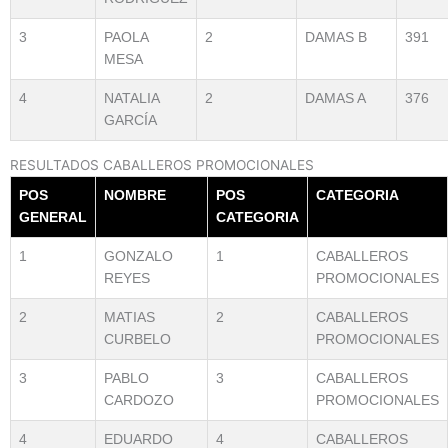
3
PAOLA
2
DAMAS B
391
MESA
4
NATALIA
2
DAMAS A
376
GARCÍA
RESULTADOS CABALLEROS PROMOCIONALES
POS
NOMBRE
POS
CATEGORIA
GENERAL
CATEGORIA
1
GONZALO
1
CABALLEROS
REYES
PROMOCIONALES
2
MATIAS
2
CABALLEROS
CURBELO
PROMOCIONALES
3
PABLO
3
CABALLEROS
CARDOZO
PROMOCIONALES
4
EDUARDO
4
CABALLEROS