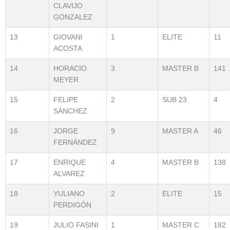
CLAVIJO
GONZALEZ
13
GIOVANI
1
ELITE
11
ACOSTA
14
HORACIO
3
MASTER B
141
MEYER
15
FELIPE
2
SUB 23
4
SÁNCHEZ
16
JORGE
9
MASTER A
46
FERNÁNDEZ
17
ENRIQUE
4
MASTER B
138
ALVAREZ
18
YULIANO
2
ELITE
15
PERDIGÓN
19
JULIO FASINI
1
MASTER C
182