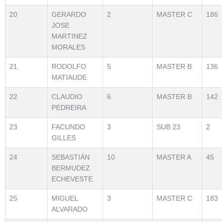
20
GERARDO
2
MASTER C
186
JOSE
MARTINEZ
MORALES
21
RODOLFO
5
MASTER B
136
MATIAUDE
22
CLAUDIO
6
MASTER B
142
PEDREIRA
23
FACUNDO
3
SUB 23
2
GILLES
24
SEBASTIÁN
10
MASTER A
45
BERMUDEZ
ECHEVESTE
25
MIGUEL
3
MASTER C
183
ALVARADO