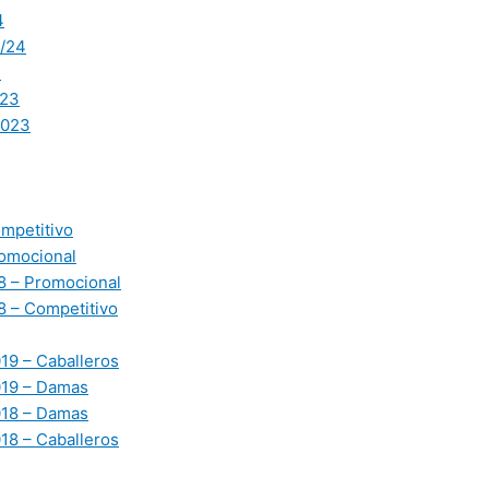
4
/24
3
23
2023
mpetitivo
omocional
 – Promocional
 – Competitivo
19 – Caballeros
019 – Damas
018 – Damas
18 – Caballeros