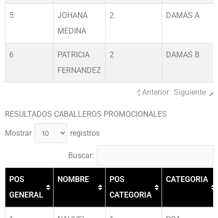
5
JOHANA
2
DAMAS A
MEDINA
6
PATRICIA
2
DAMAS B
FERNANDEZ
Anterior
Siguiente
RESULTADOS CABALLEROS PROMOCIONALES
Mostrar
registros
Buscar:
POS
NOMBRE
POS
CATEGORIA
GENERAL
CATEGORIA
POS
NOMBRE
POS
CATEGORIA