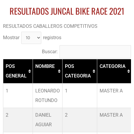
RESULTADOS JUNCAL BIKE RACE 2021
RESULTADOS CABALLEROS COMPETITIVOS
Mostrar
registros
Buscar:
POS
NOMBRE
POS
CATEGORIA
GENERAL
CATEGORIA
POS
NOMBRE
POS
CATEGORIA
1
LEONARDO
1
MASTER A
GENERAL
CATEGORIA
ROTUNDO
2
DANIEL
2
MASTER A
AGUIAR