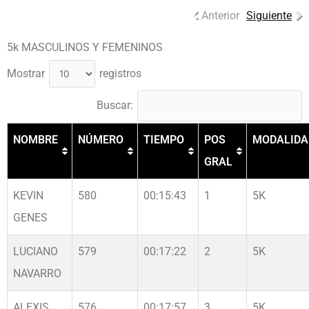
Anterior
Siguiente
5k MASCULINOS Y FEMENINOS
Mostrar
registros
Buscar:
NOMBRE
NÚMERO
TIEMPO
POS
MODALIDA
GRAL
KEVIN
580
00:15:43
1
5K
GENES
LUCIANO
579
00:17:22
2
5K
NAVARRO
ALEXIS
576
00:17:57
3
5K