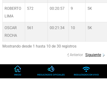
ROBERTO
572
00:20:57
9
5K
LIMA
OSCAR
561
00:21:34
10
5K
ROCHA
Mostrando desde 1 hasta 10 de 30 registros
Anterior
Siguiente
INICIO
RESULTADOS OFICIALES
RESULTADOS EN VIVO