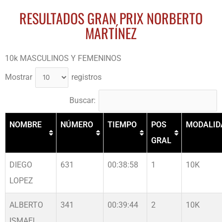
RESULTADOS GRAN PRIX NORBERTO
MARTÍNEZ
10k MASCULINOS Y FEMENINOS
Mostrar
registros
Buscar:
NOMBRE
NÚMERO
TIEMPO
POS
MODALID
GRAL
DIEGO
631
00:38:58
1
10K
LOPEZ
ALBERTO
341
00:39:44
2
10K
ISMAEL