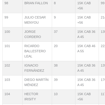
98
BRIAN FALLON
8
15K CAB
99
+56
99
JULIO CESAR
9
15K CAB
21
MENYOU
+56
100
JORGE
37
15K CAB 36
13
CORDERO
A 45
101
RICARDO
20
15K CAB 46
22
BALLESTERO
A 55
LEAL
102
IGNACIO
38
15K CAB 36
13
FERNÁNDEZ
A 45
103
DIEGO MARTÍN
39
15K CAB 36
17
MÉNDEZ
A 45
104
HECTOR
10
15K CAB
11
IRISITY
+56