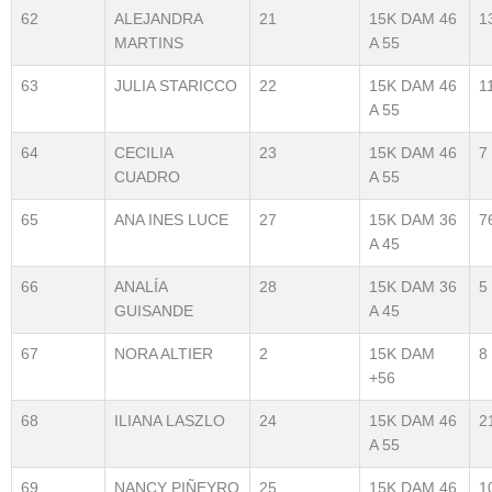
62
ALEJANDRA
21
15K DAM 46
1
MARTINS
A 55
63
JULIA STARICCO
22
15K DAM 46
1
A 55
64
CECILIA
23
15K DAM 46
7
CUADRO
A 55
65
ANA INES LUCE
27
15K DAM 36
7
A 45
66
ANALÍA
28
15K DAM 36
5
GUISANDE
A 45
67
NORA ALTIER
2
15K DAM
8
+56
68
ILIANA LASZLO
24
15K DAM 46
2
A 55
69
NANCY PIÑEYRO
25
15K DAM 46
1