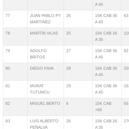
A 45
77
JUAN PABLO PY
26
15K CAB 36
63
MARTINEZ
A 45
78
MARTÍN VILAS
25
15K CAB 26
11
A 35
79
ADOLFO
27
15K CAB 36
82
BRITOS
A 45
80
DIEGO FAVA
28
15K CAB 36
25
A 45
81
MURAT
29
15K CAB 36
16
TUTUNCU
A 45
82
MIGUEL BERTO
6
15K CAB
55
+56
83
LUIS ALBERTO
26
15K CAB 26
27
PEÑALVA
A 35