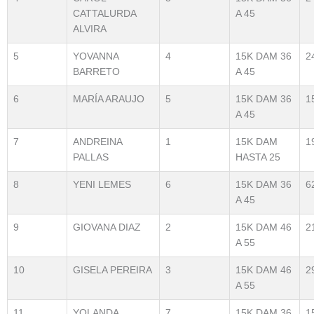
CATTALURDA
A 45
ALVIRA
5
YOVANNA
4
15K DAM 36
2
BARRETO
A 45
6
MARÍA ARAUJO
5
15K DAM 36
1
A 45
7
ANDREINA
1
15K DAM
1
PALLAS
HASTA 25
8
YENI LEMES
6
15K DAM 36
6
A 45
9
GIOVANA DIAZ
2
15K DAM 46
2
A 55
10
GISELA PEREIRA
3
15K DAM 46
2
A 55
11
YOLANDA
7
15K DAM 36
1