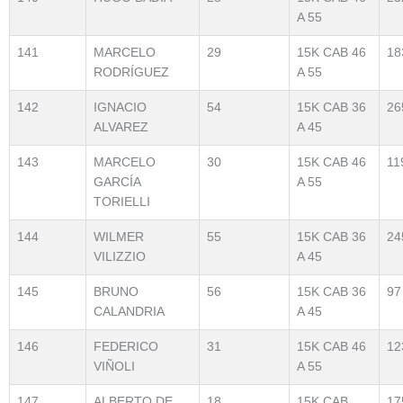
A 55
141
MARCELO
29
15K CAB 46
18
RODRÍGUEZ
A 55
142
IGNACIO
54
15K CAB 36
26
ALVAREZ
A 45
143
MARCELO
30
15K CAB 46
11
GARCÍA
A 55
TORIELLI
144
WILMER
55
15K CAB 36
24
VILIZZIO
A 45
145
BRUNO
56
15K CAB 36
97
CALANDRIA
A 45
146
FEDERICO
31
15K CAB 46
12
VIÑOLI
A 55
147
ALBERTO DE
18
15K CAB
17