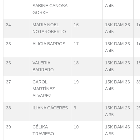
SABINE CANOSA
A 45
GORKE
34
MARIA NOEL
16
15K DAM 36
1
NOTAROBERTO
A 45
35
ALICIA BARROS
17
15K DAM 36
1
A 45
36
VALERIA
18
15K DAM 36
1
BARRERO
A 45
37
CAROL
19
15K DAM 36
3
MARTÍNEZ
A 45
ALVAREZ
38
ILIANA CÁCERES
9
15K DAM 26
2
A 35
39
CÉLIKA
10
15K DAM 46
3
TRAVIESO
A 55