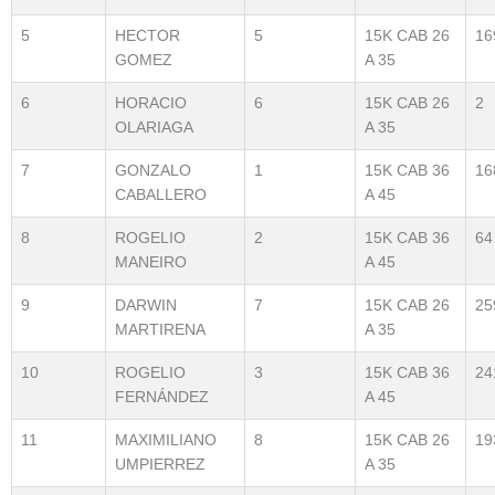
5
HECTOR
5
15K CAB 26
16
GOMEZ
A 35
6
HORACIO
6
15K CAB 26
2
OLARIAGA
A 35
7
GONZALO
1
15K CAB 36
16
CABALLERO
A 45
8
ROGELIO
2
15K CAB 36
64
MANEIRO
A 45
9
DARWIN
7
15K CAB 26
25
MARTIRENA
A 35
10
ROGELIO
3
15K CAB 36
24
FERNÁNDEZ
A 45
11
MAXIMILIANO
8
15K CAB 26
19
UMPIERREZ
A 35