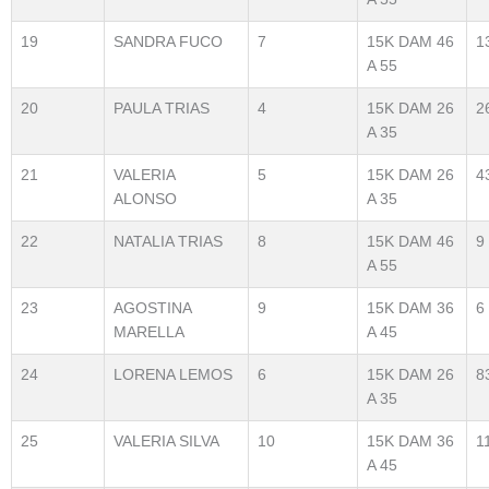
19
SANDRA FUCO
7
15K DAM 46
1
A 55
20
PAULA TRIAS
4
15K DAM 26
2
A 35
21
VALERIA
5
15K DAM 26
4
ALONSO
A 35
22
NATALIA TRIAS
8
15K DAM 46
9
A 55
23
AGOSTINA
9
15K DAM 36
6
MARELLA
A 45
24
LORENA LEMOS
6
15K DAM 26
8
A 35
25
VALERIA SILVA
10
15K DAM 36
1
A 45