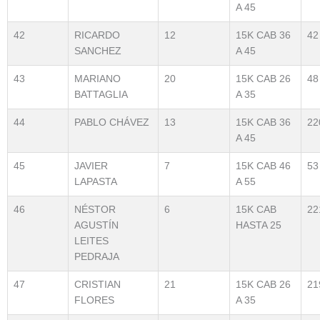
A 45
42
RICARDO
12
15K CAB 36
42
SANCHEZ
A 45
43
MARIANO
20
15K CAB 26
48
BATTAGLIA
A 35
44
PABLO CHÁVEZ
13
15K CAB 36
22
A 45
45
JAVIER
7
15K CAB 46
53
LAPASTA
A 55
46
NÉSTOR
6
15K CAB
22
AGUSTÍN
HASTA 25
LEITES
PEDRAJA
47
CRISTIAN
21
15K CAB 26
21
FLORES
A 35