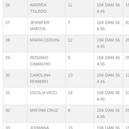
26
ANDREA
11
15K DAM 36
1
TOLEDO
A 45
27
JENNIFER
7
15K DAM 26
9
MARTIN
A 35
28
MARÍA CERVINI
12
15K DAM 36
2
A 45
29
ROSARIO
9
15K DAM 46
2
CAMACHO
A 55
30
CAROLINA
13
15K DAM 36
1
ROMERO
A 45
31
CECILIA VICCI
14
15K DAM 36
2
A 45
32
MIRYAM CRUZ
8
15K DAM 26
2
A 35
33
JOHANNA
15
15K DAM 36
1