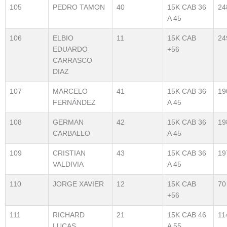
105
PEDRO TAMON
40
15K CAB 36
24
A 45
106
ELBIO
11
15K CAB
24
EDUARDO
+56
CARRASCO
DIAZ
107
MARCELO
41
15K CAB 36
19
FERNÁNDEZ
A 45
108
GERMAN
42
15K CAB 36
19
CARBALLO
A 45
109
CRISTIAN
43
15K CAB 36
19
VALDIVIA
A 45
110
JORGE XAVIER
12
15K CAB
70
+56
111
RICHARD
21
15K CAB 46
11
LUCAS
A 55