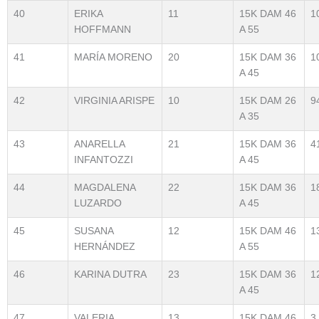
40
ERIKA
11
15K DAM 46
1
HOFFMANN
A 55
41
MARÍA MORENO
20
15K DAM 36
1
A 45
42
VIRGINIA ARISPE
10
15K DAM 26
9
A 35
43
ANARELLA
21
15K DAM 36
4
INFANTOZZI
A 45
44
MAGDALENA
22
15K DAM 36
1
LUZARDO
A 45
45
SUSANA
12
15K DAM 46
1
HERNÁNDEZ
A 55
46
KARINA DUTRA
23
15K DAM 36
1
A 45
47
VALERIA
13
15K DAM 46
3