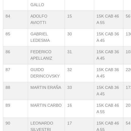
GALLO
84
ADOLFO
15
15K CAB 46
56
AVIOTTI
A 55
85
GABRIEL
30
15K CAB 36
13
LEDESMA
A 45
86
FEDERICO
31
15K CAB 36
10
APELLANIZ
A 45
87
GUIDO
32
15K CAB 36
22
DERINCOVSKY
A 45
88
MARTIN ERAÑA
33
15K CAB 36
17
A 45
89
MARTIN CARBO
16
15K CAB 46
20
A 55
90
LEONARDO
17
15K CAB 46
54
SILVESTRI
A 55