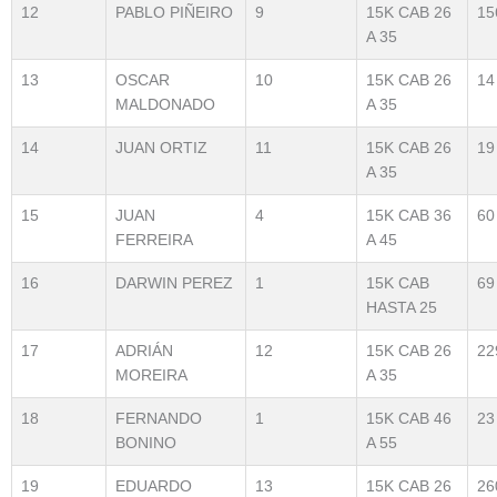
12
PABLO PIÑEIRO
9
15K CAB 26
15
A 35
13
OSCAR
10
15K CAB 26
14
MALDONADO
A 35
14
JUAN ORTIZ
11
15K CAB 26
19
A 35
15
JUAN
4
15K CAB 36
60
FERREIRA
A 45
16
DARWIN PEREZ
1
15K CAB
69
HASTA 25
17
ADRIÁN
12
15K CAB 26
22
MOREIRA
A 35
18
FERNANDO
1
15K CAB 46
23
BONINO
A 55
19
EDUARDO
13
15K CAB 26
26