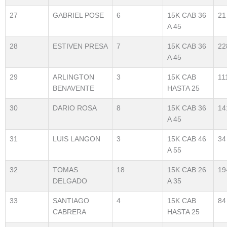
27
GABRIEL POSE
6
15K CAB 36
21
A 45
28
ESTIVEN PRESA
7
15K CAB 36
22
A 45
29
ARLINGTON
3
15K CAB
11
BENAVENTE
HASTA 25
30
DARIO ROSA
8
15K CAB 36
14
A 45
31
LUIS LANGON
3
15K CAB 46
34
A 55
32
TOMAS
18
15K CAB 26
19
DELGADO
A 35
33
SANTIAGO
4
15K CAB
84
CABRERA
HASTA 25