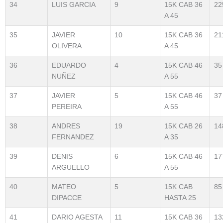
34
LUIS GARCIA
9
15K CAB 36
22
A 45
35
JAVIER
10
15K CAB 36
21
OLIVERA
A 45
36
EDUARDO
4
15K CAB 46
35
NUÑEZ
A 55
37
JAVIER
5
15K CAB 46
37
PEREIRA
A 55
38
ANDRES
19
15K CAB 26
14
FERNANDEZ
A 35
39
DENIS
6
15K CAB 46
17
ARGUELLO
A 55
40
MATEO
5
15K CAB
85
DIPACCE
HASTA 25
41
DARIO AGESTA
11
15K CAB 36
13