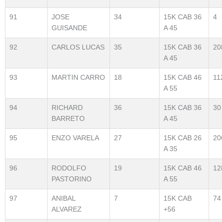
91
JOSE
34
15K CAB 36
4
GUISANDE
A 45
92
CARLOS LUCAS
35
15K CAB 36
20
A 45
93
MARTIN CARRO
18
15K CAB 46
11
A 55
94
RICHARD
36
15K CAB 36
30
BARRETO
A 45
95
ENZO VARELA
27
15K CAB 26
20
A 35
96
RODOLFO
19
15K CAB 46
12
PASTORINO
A 55
97
ANIBAL
7
15K CAB
74
ALVAREZ
+56