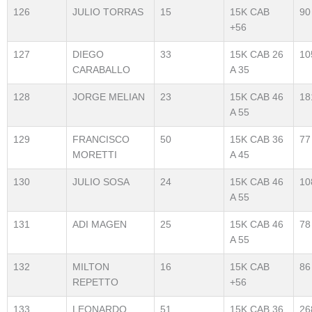
126
JULIO TORRAS
15
15K CAB
90
+56
127
DIEGO
33
15K CAB 26
10
CARABALLO
A 35
128
JORGE MELIAN
23
15K CAB 46
18
A 55
129
FRANCISCO
50
15K CAB 36
77
MORETTI
A 45
130
JULIO SOSA
24
15K CAB 46
10
A 55
131
ADI MAGEN
25
15K CAB 46
78
A 55
132
MILTON
16
15K CAB
86
REPETTO
+56
133
LEONARDO
51
15K CAB 36
26