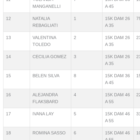
MANGANELLI
A 45
12
NATALIA
1
15K DAM 26
7
REBAGLIATI
A 35
13
VALENTINA
2
15K DAM 26
2
TOLEDO
A 35
14
CECILIA GOMEZ
3
15K DAM 26
2
A 35
15
BELEN SILVA
8
15K DAM 36
1
A 45
16
ALEJANDRA
4
15K DAM 46
2
FLAKSBARD
A 55
17
IVANA LAY
5
15K DAM 46
3
A 55
18
ROMINA SASSO
6
15K DAM 46
1
A 55