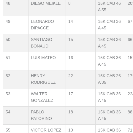
48
DIEGO MEIKLE
8
15K CAB 46
20
A 55
49
LEONARDO
14
15K CAB 36
67
DIPACCE
A 45
50
SANTIAGO
15
15K CAB 36
66
BONAUDI
A 45
51
LUIS MATEO
16
15K CAB 36
15
A 45
52
HENRY
22
15K CAB 26
17
RODRIGUEZ
A 35
53
WALTER
17
15K CAB 36
22
GONZALEZ
A 45
54
PABLO
18
15K CAB 36
88
PATORINO
A 45
55
VICTOR LOPEZ
19
15K CAB 36
71