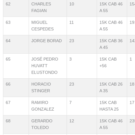
62
CHARLES
10
15K CAB 46
15
FAGIAN
A 55
63
MIGUEL
11
15K CAB 46
19
CESPEDES
A 55
64
JORGE BORAD
23
15K CAB 36
14
A 45
65
JOSÉ PEDRO
3
15K CAB
1
HUVATT
+56
ELUSTONDO
66
HORACIO
23
15K CAB 26
18
STINGER
A 35
67
RAMIRO
7
15K CAB
17
GONZALEZ
HASTA 25
68
GERARDO
12
15K CAB 46
23
TOLEDO
A 55