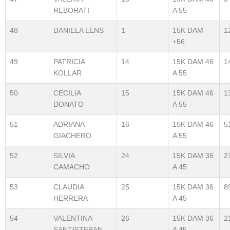
REBORATI
A 55
48
DANIELA LENS
1
15K DAM
1
+56
49
PATRICIA
14
15K DAM 46
1
KOLLAR
A 55
50
CECILIA
15
15K DAM 46
1
DONATO
A 55
51
ADRIANA
16
15K DAM 46
5
GIACHERO
A 55
52
SILVIA
24
15K DAM 36
2
CAMACHO
A 45
53
CLAUDIA
25
15K DAM 36
8
HERRERA
A 45
54
VALENTINA
26
15K DAM 36
2
SANTISTEBAN
A 45