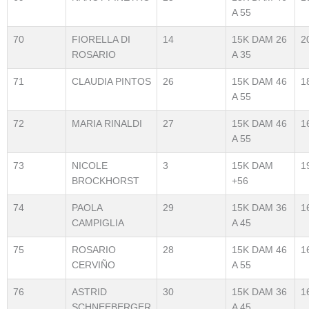
A 55
70
FIORELLA DI
14
15K DAM 26
2
ROSARIO
A 35
71
CLAUDIA PINTOS
26
15K DAM 46
1
A 55
72
MARIA RINALDI
27
15K DAM 46
1
A 55
73
NICOLE
3
15K DAM
1
BROCKHORST
+56
74
PAOLA
29
15K DAM 36
1
CAMPIGLIA
A 45
75
ROSARIO
28
15K DAM 46
1
CERVIÑO
A 55
76
ASTRID
30
15K DAM 36
1
SCHNEEBERGER
A 45