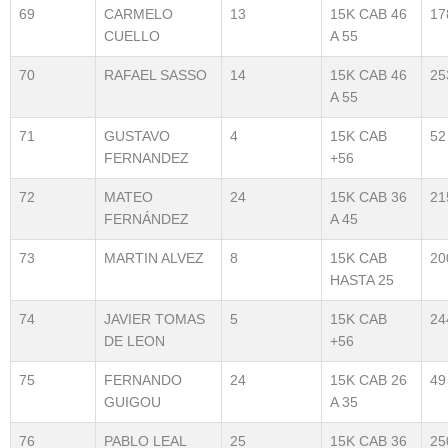
69
CARMELO
13
15K CAB 46
17
CUELLO
A 55
70
RAFAEL SASSO
14
15K CAB 46
25
A 55
71
GUSTAVO
4
15K CAB
52
FERNANDEZ
+56
72
MATEO
24
15K CAB 36
21
FERNÁNDEZ
A 45
73
MARTIN ALVEZ
8
15K CAB
20
HASTA 25
74
JAVIER TOMAS
5
15K CAB
24
DE LEON
+56
75
FERNANDO
24
15K CAB 26
49
GUIGOU
A 35
76
PABLO LEAL
25
15K CAB 36
25