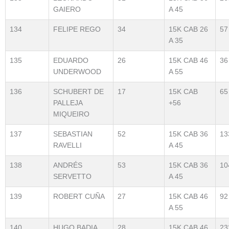
GAIERO
A 45
134
FELIPE REGO
34
15K CAB 26
57
A 35
135
EDUARDO
26
15K CAB 46
36
UNDERWOOD
A 55
136
SCHUBERT DE
17
15K CAB
65
PALLEJA
+56
MIQUEIRO
137
SEBASTIAN
52
15K CAB 36
13
RAVELLI
A 45
138
ANDRÉS
53
15K CAB 36
10
SERVETTO
A 45
139
ROBERT CUÑA
27
15K CAB 46
92
A 55
140
HUGO BADIA
28
15K CAB 46
23