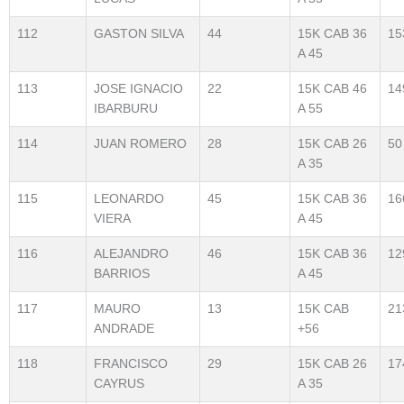
112
GASTON SILVA
44
15K CAB 36
15
A 45
113
JOSE IGNACIO
22
15K CAB 46
14
IBARBURU
A 55
114
JUAN ROMERO
28
15K CAB 26
50
A 35
115
LEONARDO
45
15K CAB 36
16
VIERA
A 45
116
ALEJANDRO
46
15K CAB 36
12
BARRIOS
A 45
117
MAURO
13
15K CAB
21
ANDRADE
+56
118
FRANCISCO
29
15K CAB 26
17
CAYRUS
A 35