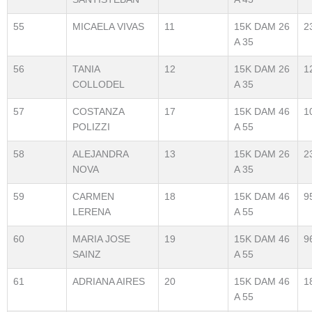
55
MICAELA VIVAS
11
15K DAM 26
2
A 35
56
TANIA
12
15K DAM 26
1
COLLODEL
A 35
57
COSTANZA
17
15K DAM 46
1
POLIZZI
A 55
58
ALEJANDRA
13
15K DAM 26
2
NOVA
A 35
59
CARMEN
18
15K DAM 46
9
LERENA
A 55
60
MARIA JOSE
19
15K DAM 46
9
SAINZ
A 55
61
ADRIANA AIRES
20
15K DAM 46
1
A 55