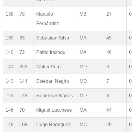
138
78
Marcelo
MB
27
0
Fernández
139
33
Sebastian Silva
MA
45
0
140
72
Pablo Irazoqui
MA
46
0
141
322
Walter Perg
MD
6
0
143
144
Esteban Negrin
MD
7
0
144
148
Roberto Sellanes
MD
8
0
146
70
Miguel Lucchese
MA
47
0
149
109
Hugo Rodriguez
MC
20
0