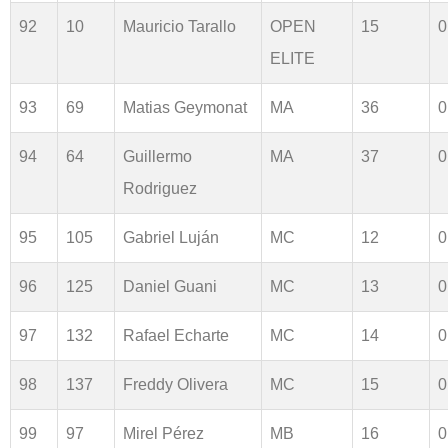
92
10
Mauricio Tarallo
OPEN
15
0
ELITE
93
69
Matias Geymonat
MA
36
0
94
64
Guillermo
MA
37
0
Rodriguez
95
105
Gabriel Luján
MC
12
0
96
125
Daniel Guani
MC
13
0
97
132
Rafael Echarte
MC
14
0
98
137
Freddy Olivera
MC
15
0
99
97
Mirel Pérez
MB
16
0