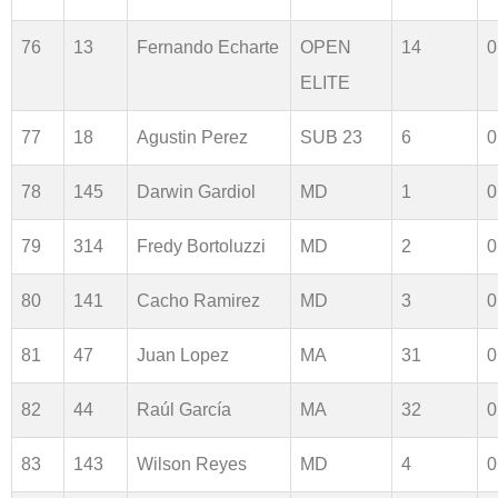
76
13
Fernando Echarte
OPEN
14
0
ELITE
77
18
Agustin Perez
SUB 23
6
0
78
145
Darwin Gardiol
MD
1
0
79
314
Fredy Bortoluzzi
MD
2
0
80
141
Cacho Ramirez
MD
3
0
81
47
Juan Lopez
MA
31
0
82
44
Raúl García
MA
32
0
83
143
Wilson Reyes
MD
4
0