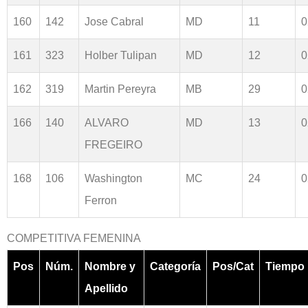
160
142
Jose Cabral
MD
11
0
161
323
Holber Tulipan
MD
12
0
162
319
Martin Pereyra
MB
29
0
166
140
ALVARO
MD
13
0
FREGEIRO
168
106
Washington
MC
24
0
Ferron
COMPETITIVA FEMENINA
Pos
Núm.
Nombre y
Categoría
Pos/Cat
Tiempo
Apellido