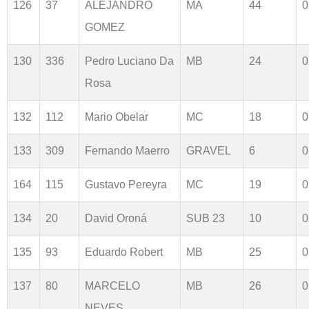
126
37
ALEJANDRO
MA
44
0
GOMEZ
130
336
Pedro Luciano Da
MB
24
0
Rosa
132
112
Mario Obelar
MC
18
0
133
309
Fernando Maerro
GRAVEL
6
0
164
115
Gustavo Pereyra
MC
19
0
134
20
David Oroná
SUB 23
10
0
135
93
Eduardo Robert
MB
25
0
137
80
MARCELO
MB
26
0
NEVES