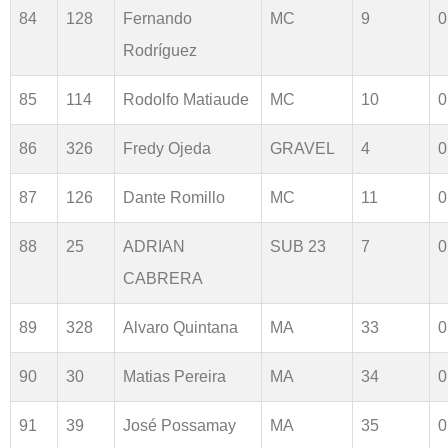
84
128
Fernando
MC
9
0
Rodríguez
85
114
Rodolfo Matiaude
MC
10
0
86
326
Fredy Ojeda
GRAVEL
4
0
87
126
Dante Romillo
MC
11
0
88
25
ADRIAN
SUB 23
7
0
CABRERA
89
328
Alvaro Quintana
MA
33
0
90
30
Matias Pereira
MA
34
0
91
39
José Possamay
MA
35
0