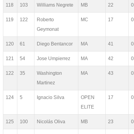
118
103
Williams Negrete
MB
22
0
119
122
Roberto
MC
17
0
Geymonat
120
61
Diego Bentancor
MA
41
0
121
54
Jose Umpierrez
MA
42
0
122
35
Washington
MA
43
0
Martinez
124
5
Ignacio Silva
OPEN
17
0
ELITE
125
100
Nicolás Oliva
MB
23
0