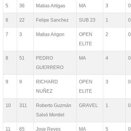
5
36
Matias Artigas
MA
3
0
6
22
Felipe Sanchez
SUB 23
1
0
7
3
Matias Arigon
OPEN
2
0
ELITE
8
51
PEDRO
MA
4
0
GUERRERO
9
9
RICHARD
OPEN
3
0
NUÑEZ
ELITE
10
311
Roberto Guzmán
GRAVEL
1
0
Salvó Montiel
11
65
Jose Reyes
MA
5
0