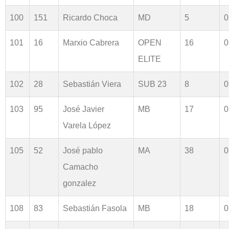
100
151
Ricardo Choca
MD
5
0
101
16
Marxio Cabrera
OPEN
16
0
ELITE
102
28
Sebastián Viera
SUB 23
8
0
103
95
José Javier
MB
17
0
Varela López
105
52
José pablo
MA
38
0
Camacho
gonzalez
108
83
Sebastián Fasola
MB
18
0