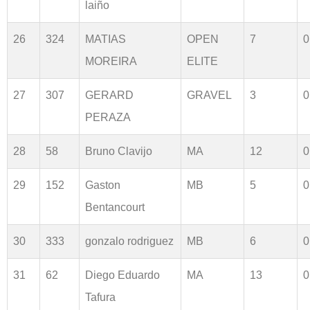
laiño
26
324
MATIAS
OPEN
7
0
MOREIRA
ELITE
27
307
GERARD
GRAVEL
3
0
PERAZA
28
58
Bruno Clavijo
MA
12
0
29
152
Gaston
MB
5
0
Bentancourt
30
333
gonzalo rodriguez
MB
6
0
31
62
Diego Eduardo
MA
13
0
Tafura