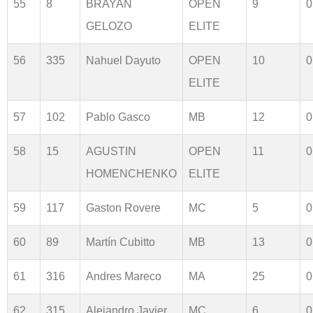
55
8
BRAYAN
OPEN
9
0
GELOZO
ELITE
56
335
Nahuel Dayuto
OPEN
10
0
ELITE
57
102
Pablo Gasco
MB
12
0
58
15
AGUSTIN
OPEN
11
0
HOMENCHENKO
ELITE
59
117
Gaston Rovere
MC
5
0
60
89
Martín Cubitto
MB
13
0
61
316
Andres Mareco
MA
25
0
62
315
Alejandro Javier
MC
6
0