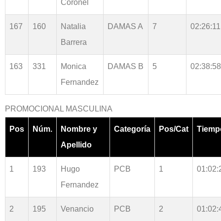
Coronel
167
160
Natalia
DAMAS A
7
02:26:11
Barrera
163
331
Monica
DAMAS B
5
02:38:58
Fernandez
PROMOCIONAL MASCULINA
Pos
Núm.
Nombre y
Categoría
Pos/Cat
Tiemp
Apellido
1
193
Hugo
PCB
1
01:02:
Fernandez
2
195
Venancio
PCB
2
01:02: