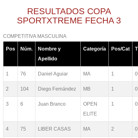
RESULTADOS COPA
SPORTXTREME FECHA 3
COMPETITIVA MASCULINA
Pos
Núm.
Nombre y
Categoría
Pos/Cat
T
Apellido
1
76
Daniel Aguiar
MA
1
0
2
104
Diego Fernández
MB
1
0
3
6
Juan Branco
OPEN
1
0
ELITE
4
75
LIBER CASAS
MA
2
0