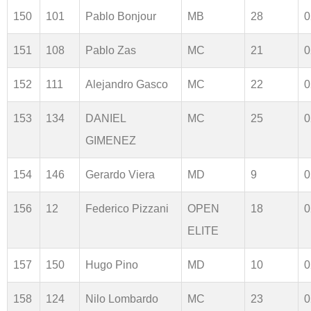
150
101
Pablo Bonjour
MB
28
0
151
108
Pablo Zas
MC
21
0
152
111
Alejandro Gasco
MC
22
0
153
134
DANIEL
MC
25
0
GIMENEZ
154
146
Gerardo Viera
MD
9
0
156
12
Federico Pizzani
OPEN
18
0
ELITE
157
150
Hugo Pino
MD
10
0
158
124
Nilo Lombardo
MC
23
0