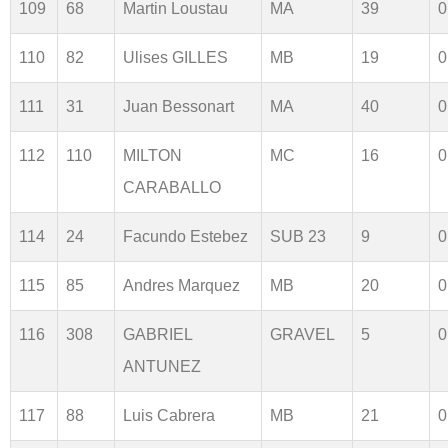
109
68
Martin Loustau
MA
39
0
110
82
Ulises GILLES
MB
19
0
111
31
Juan Bessonart
MA
40
0
112
110
MILTON
MC
16
0
CARABALLO
114
24
Facundo Estebez
SUB 23
9
0
115
85
Andres Marquez
MB
20
0
116
308
GABRIEL
GRAVEL
5
0
ANTUNEZ
117
88
Luis Cabrera
MB
21
0