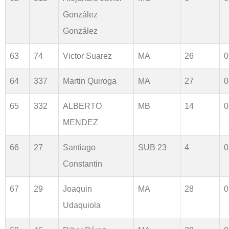
González
González
63
74
Victor Suarez
MA
26
0
64
337
Martin Quiroga
MA
27
0
65
332
ALBERTO
MB
14
0
MENDEZ
66
27
Santiago
SUB 23
4
0
Constantin
67
29
Joaquin
MA
28
0
Udaquiola