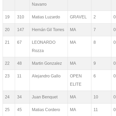
Navarro
19
310
Matias Luzardo
GRAVEL
2
0
20
147
Hernán Gil Torres
MA
7
0
21
67
LEONARDO
MA
8
0
Rozza
22
48
Martin Gonzalez
MA
9
0
23
11
Alejandro Gallo
OPEN
6
0
ELITE
24
34
Juan Benquet
MA
10
0
25
45
Matias Cordero
MA
11
0