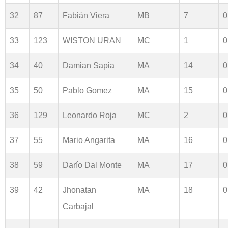
32
87
Fabián Viera
MB
7
0
33
123
WISTON URAN
MC
1
0
34
40
Damian Sapia
MA
14
0
35
50
Pablo Gomez
MA
15
0
36
129
Leonardo Roja
MC
2
0
37
55
Mario Angarita
MA
16
0
38
59
Darío Dal Monte
MA
17
0
39
42
Jhonatan
MA
18
0
Carbajal