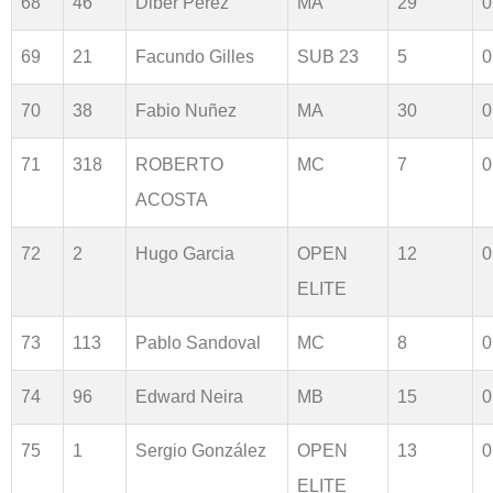
68
46
Diber Pérez
MA
29
0
69
21
Facundo Gilles
SUB 23
5
0
70
38
Fabio Nuñez
MA
30
0
71
318
ROBERTO
MC
7
0
ACOSTA
72
2
Hugo Garcia
OPEN
12
0
ELITE
73
113
Pablo Sandoval
MC
8
0
74
96
Edward Neira
MB
15
0
75
1
Sergio González
OPEN
13
0
ELITE