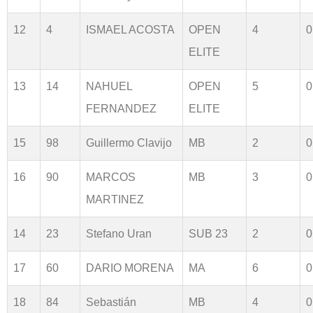
12
4
ISMAEL ACOSTA
OPEN
4
0
ELITE
13
14
NAHUEL
OPEN
5
0
FERNANDEZ
ELITE
15
98
Guillermo Clavijo
MB
2
0
16
90
MARCOS
MB
3
0
MARTINEZ
14
23
Stefano Uran
SUB 23
2
0
17
60
DARIO MORENA
MA
6
0
18
84
Sebastián
MB
4
0