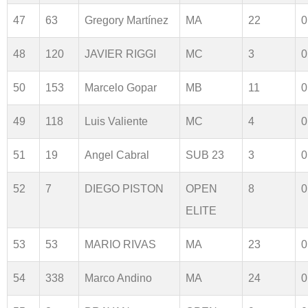
47
63
Gregory Martínez
MA
22
0
48
120
JAVIER RIGGI
MC
3
0
50
153
Marcelo Gopar
MB
11
0
49
118
Luis Valiente
MC
4
0
51
19
Angel Cabral
SUB 23
3
0
52
7
DIEGO PISTON
OPEN
8
0
ELITE
53
53
MARIO RIVAS
MA
23
0
54
338
Marco Andino
MA
24
0