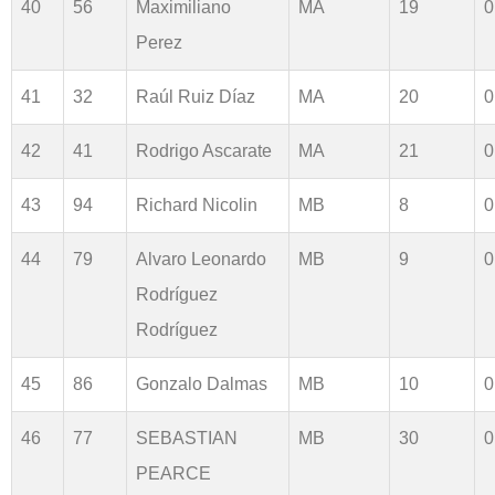
40
56
Maximiliano
MA
19
0
Perez
41
32
Raúl Ruiz Díaz
MA
20
0
42
41
Rodrigo Ascarate
MA
21
0
43
94
Richard Nicolin
MB
8
0
44
79
Alvaro Leonardo
MB
9
0
Rodríguez
Rodríguez
45
86
Gonzalo Dalmas
MB
10
0
46
77
SEBASTIAN
MB
30
0
PEARCE