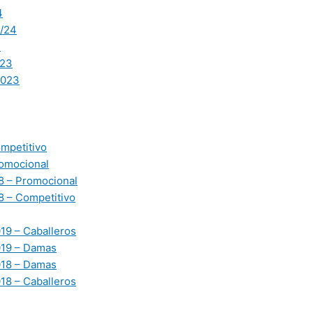
4
/24
3
23
2023
mpetitivo
omocional
 – Promocional
 – Competitivo
19 – Caballeros
019 – Damas
018 – Damas
18 – Caballeros