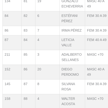
134
81
19
GONZALO
MASC 40 A
ECHEVERRIA
49
84
82
6
ESTÉFANI
FEM 30 A 39
PÉREZ
86
83
7
IRMA PÉREZ
FEM 30 A 39
87
84
4
LETICIA
FEM 40 A 49
VALLE
211
85
3
ADALBERTO
MASC +70
SELLANES
152
86
20
DIEGO
MASC 40 A
PERDOMO
49
145
87
8
SILVANA
FEM 30 A 39
ROSA
158
88
4
WALTER
MASC +70
ACOSTA