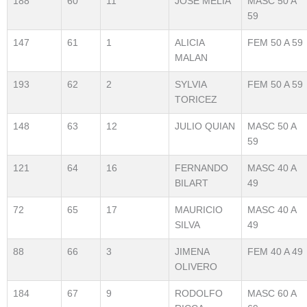
188
60
11
JOSÉ MELÍA
MASC 50 A
59
147
61
1
ALICIA
FEM 50 A 59
MALAN
193
62
2
SYLVIA
FEM 50 A 59
TORICEZ
148
63
12
JULIO QUIAN
MASC 50 A
59
121
64
16
FERNANDO
MASC 40 A
BILART
49
72
65
17
MAURICIO
MASC 40 A
SILVA
49
88
66
3
JIMENA
FEM 40 A 49
OLIVERO
184
67
9
RODOLFO
MASC 60 A