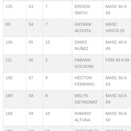
125
53
7
ERISON
MASC 60 A
SMITH
69
89
54
7
GIOVANI
MASC
ACOSTA
HASTA 29
106
55
15
DANIS
MASC 40 A
NUÑEZ
49
111
56
2
FABANA
FEM 40 A 49
GOLDONI
105
57
9
HÉCTOR
MASC 50 A
FERRARO
59
189
58
8
MELYS
MASC 60 A
GEYMONAT
69
168
59
10
RAMIRO
MASC 50 A
ALTUNA
59