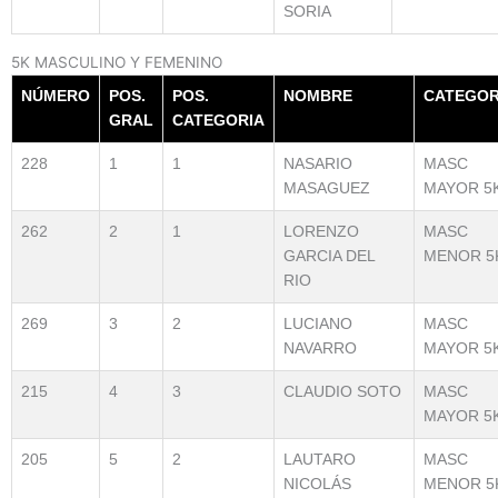
SORIA
5K MASCULINO Y FEMENINO
NÚMERO
POS.
POS.
NOMBRE
CATEGOR
GRAL
CATEGORIA
228
1
1
NASARIO
MASC
MASAGUEZ
MAYOR 5
262
2
1
LORENZO
MASC
GARCIA DEL
MENOR 5
RIO
269
3
2
LUCIANO
MASC
NAVARRO
MAYOR 5
215
4
3
CLAUDIO SOTO
MASC
MAYOR 5
205
5
2
LAUTARO
MASC
NICOLÁS
MENOR 5