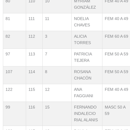
80
110
10
MYRIAM
FEM 40 A 49
GONZÁLEZ
81
111
11
NOELIA
FEM 40 A 49
CHAVES
82
112
3
ALICIA
FEM 60 A 69
TORRES
97
113
7
PATRICIA
FEM 50 A 59
TEJERA
107
114
8
ROSANA
FEM 50 A 59
CHACÓN
122
115
12
ANA
FEM 40 A 49
FAGGIANI
99
116
15
FERNANDO
MASC 50 A
INDALECIO
59
RIAL ALANIS