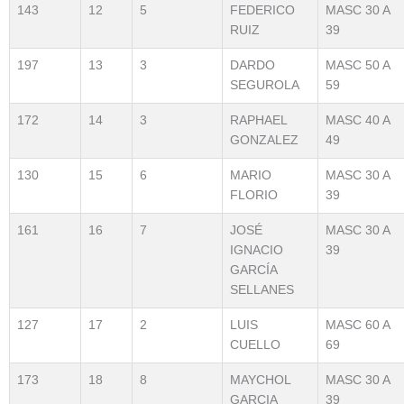
143
12
5
FEDERICO
MASC 30 A
RUIZ
39
197
13
3
DARDO
MASC 50 A
SEGUROLA
59
172
14
3
RAPHAEL
MASC 40 A
GONZALEZ
49
130
15
6
MARIO
MASC 30 A
FLORIO
39
161
16
7
JOSÉ
MASC 30 A
IGNACIO
39
GARCÍA
SELLANES
127
17
2
LUIS
MASC 60 A
CUELLO
69
173
18
8
MAYCHOL
MASC 30 A
GARCIA
39