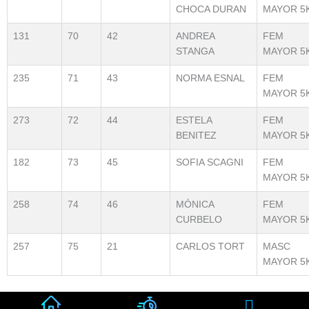
CHOCA DURAN
MAYOR 5
131
70
42
ANDREA
FEM
STANGA
MAYOR 5
235
71
43
NORMA ESNAL
FEM
MAYOR 5
273
72
44
ESTELA
FEM
BENITEZ
MAYOR 5
182
73
45
SOFIA SCAGNI
FEM
MAYOR 5
258
74
46
MÓNICA
FEM
CURBELO
MAYOR 5
257
75
21
CARLOS TORT
MASC
MAYOR 5