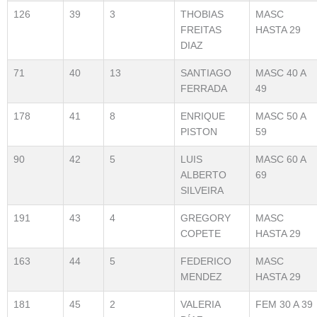
126
39
3
THOBIAS
MASC
FREITAS
HASTA 29
DIAZ
71
40
13
SANTIAGO
MASC 40 A
FERRADA
49
178
41
8
ENRIQUE
MASC 50 A
PISTON
59
90
42
5
LUIS
MASC 60 A
ALBERTO
69
SILVEIRA
191
43
4
GREGORY
MASC
COPETE
HASTA 29
163
44
5
FEDERICO
MASC
MENDEZ
HASTA 29
181
45
2
VALERIA
FEM 30 A 39