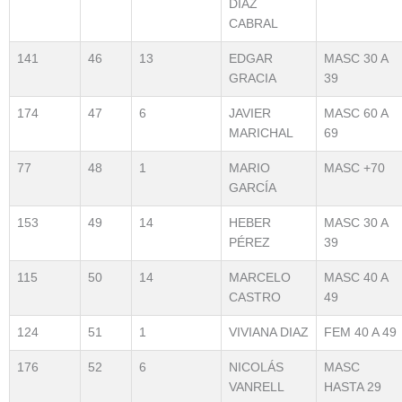
DÍAZ
CABRAL
141
46
13
EDGAR
MASC 30 A
GRACIA
39
174
47
6
JAVIER
MASC 60 A
MARICHAL
69
77
48
1
MARIO
MASC +70
GARCÍA
153
49
14
HEBER
MASC 30 A
PÉREZ
39
115
50
14
MARCELO
MASC 40 A
CASTRO
49
124
51
1
VIVIANA DIAZ
FEM 40 A 49
176
52
6
NICOLÁS
MASC
VANRELL
HASTA 29