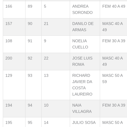
166
89
5
ANDREA
FEM 40 A 49
SORONDO
157
90
21
DANILO DE
MASC 40 A
ARMAS
49
108
91
9
NOELIA
FEM 30 A 39
CUELLO
200
92
22
JOSE LUIS
MASC 40 A
ROMA
49
129
93
13
RICHARD
MASC 50 A
JAVIER DA
59
COSTA
LAUREIRO
194
94
10
NAIA
FEM 30 A 39
VILLAGRA
195
95
14
JULIO SOSA
MASC 50 A