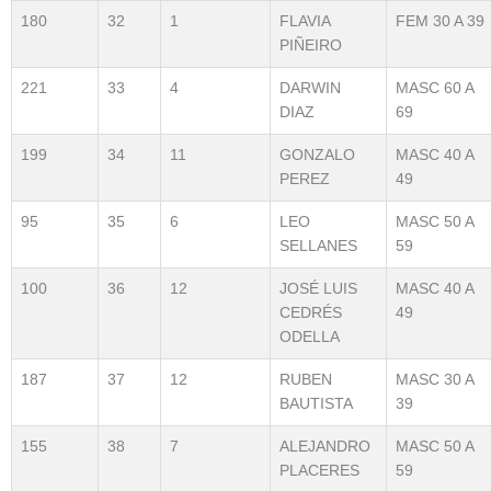
180
32
1
FLAVIA
FEM 30 A 39
PIÑEIRO
221
33
4
DARWIN
MASC 60 A
DIAZ
69
199
34
11
GONZALO
MASC 40 A
PEREZ
49
95
35
6
LEO
MASC 50 A
SELLANES
59
100
36
12
JOSÉ LUIS
MASC 40 A
CEDRÉS
49
ODELLA
187
37
12
RUBEN
MASC 30 A
BAUTISTA
39
155
38
7
ALEJANDRO
MASC 50 A
PLACERES
59