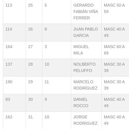
113
25
5
GERARDO
MASC 50 A
FABIÁN VIÑA
59
FERRER
114
26
8
JUAN PABLO
MASC 40 A
GARCIA
49
164
27
3
MIGUEL
MASC 60 A
MILA
69
137
28
10
NOLBERTO
MASC 30 A
PELUFFO
39
190
29
11
MARCELO
MASC 30 A
RODRÍGUEZ
39
83
30
9
DANIEL
MASC 40 A
ROCCO
49
162
31
10
JORGE
MASC 40 A
RODRIGUEZ
49