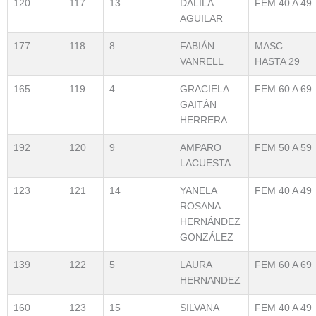
120
117
13
DALILA
FEM 40 A 49
AGUILAR
177
118
8
FABIÁN
MASC
VANRELL
HASTA 29
165
119
4
GRACIELA
FEM 60 A 69
GAITÁN
HERRERA
192
120
9
AMPARO
FEM 50 A 59
LACUESTA
123
121
14
YANELA
FEM 40 A 49
ROSANA
HERNÁNDEZ
GONZÁLEZ
139
122
5
LAURA
FEM 60 A 69
HERNANDEZ
160
123
15
SILVANA
FEM 40 A 49