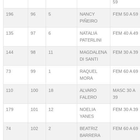
59
196
96
5
NANCY
FEM 50 A 59
PIÑEIRO
135
97
6
NATALIA
FEM 40 A 49
PATERLINI
144
98
11
MAGDALENA
FEM 30 A 39
DI SANTI
73
99
1
RAQUEL
FEM 60 A 69
MORA
110
100
18
ALVARO
MASC 30 A
FALERO
39
179
101
12
NOELIA
FEM 30 A 39
YANES
74
102
2
BEATRIZ
FEM 60 A 69
BARRERA