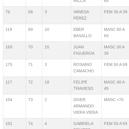
RICCA
69
76
68
3
VANESA
FEM 30 A 39
PÉREZ
119
69
10
EBER
MASC 60 A
BASALLO
69
169
70
15
JUAN
MASC 30 A
FIGUEROA
39
175
71
3
ROSARIO
FEM 50 A 59
CAMACHO
117
72
18
FELIPE
MASC 40 A
TRAVIESO
49
104
73
2
DIVER
MASC +70
ARMANDO
VIERA VIERA
101
74
4
GABRIELA
FEM 50 A 59