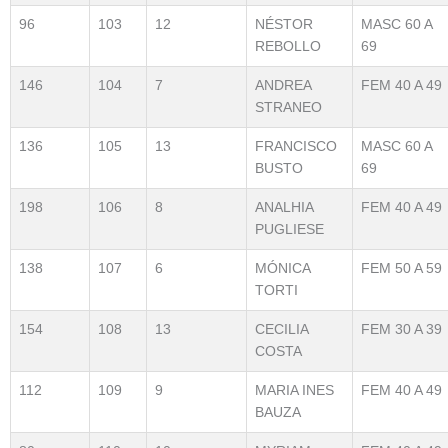
96
103
12
NÉSTOR
MASC 60 A
REBOLLO
69
146
104
7
ANDREA
FEM 40 A 49
STRANEO
136
105
13
FRANCISCO
MASC 60 A
BUSTO
69
198
106
8
ANALHIA
FEM 40 A 49
PUGLIESE
138
107
6
MÓNICA
FEM 50 A 59
TORTI
154
108
13
CECILIA
FEM 30 A 39
COSTA
112
109
9
MARIA INES
FEM 40 A 49
BAUZA