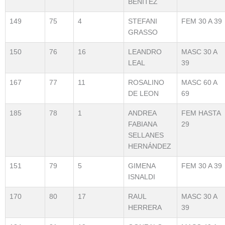
BENITEZ
149
75
4
STEFANI
FEM 30 A 39
GRASSO
150
76
16
LEANDRO
MASC 30 A
LEAL
39
167
77
11
ROSALINO
MASC 60 A
DE LEON
69
185
78
1
ANDREA
FEM HASTA
FABIANA
29
SELLANES
HERNÁNDEZ
151
79
5
GIMENA
FEM 30 A 39
ISNALDI
170
80
17
RAUL
MASC 30 A
HERRERA
39