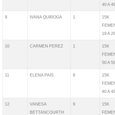
40 A 4
9
IVANA QUIROGA
1
15K
FEME
19 A 2
10
CARMEN PEREZ
1
15K
FEME
50 A 5
11
ELENA PAIS
8
15K
FEME
40 A 4
12
VANESA
9
15K
BETTANCOURTH
FEME