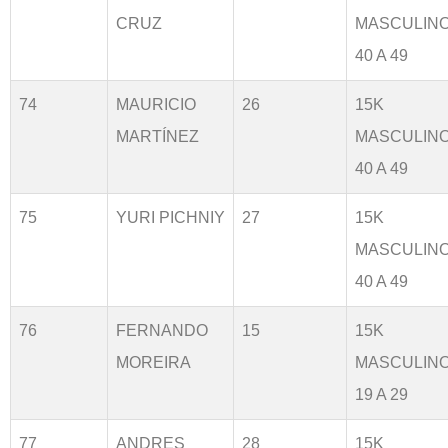
CRUZ
MASCULIN
40 A 49
74
MAURICIO
26
15K
MARTÍNEZ
MASCULIN
40 A 49
75
YURI PICHNIY
27
15K
MASCULIN
40 A 49
76
FERNANDO
15
15K
MOREIRA
MASCULIN
19 A 29
77
ANDRES
28
15K