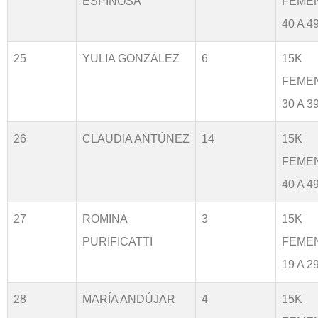
ESPINOSA
FEME
40 A 4
25
YULIA GONZÁLEZ
6
15K
FEME
30 A 3
26
CLAUDIA ANTÚNEZ
14
15K
FEME
40 A 4
27
ROMINA
3
15K
PURIFICATTI
FEME
19 A 2
28
MARÍA ANDÚJAR
4
15K