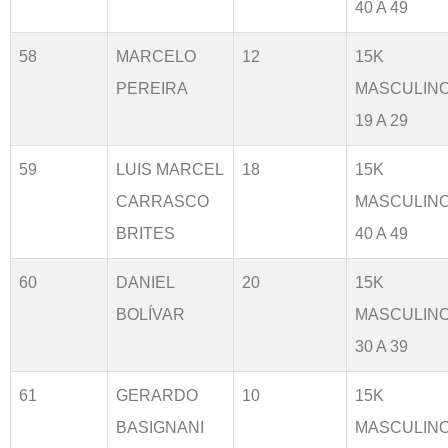
40 A 49
58
MARCELO
12
15K
PEREIRA
MASCULIN
19 A 29
59
LUIS MARCEL
18
15K
CARRASCO
MASCULIN
BRITES
40 A 49
60
DANIEL
20
15K
BOLÍVAR
MASCULIN
30 A 39
61
GERARDO
10
15K
BASIGNANI
MASCULIN