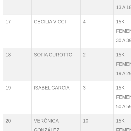
13 A 1
17
CECILIA VICCI
4
15K
FEME
30 A 3
18
SOFIA CUROTTO
2
15K
FEME
19 A 2
19
ISABEL GARCIA
3
15K
FEME
50 A 5
20
VERÓNICA
10
15K
GONZÁLEZ
FEME