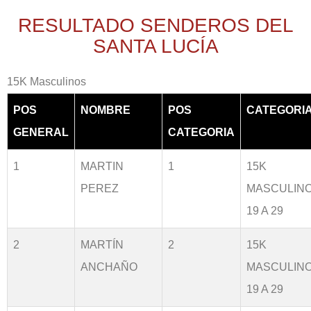
RESULTADO SENDEROS DEL
SANTA LUCÍA
15K Masculinos
POS
NOMBRE
POS
CATEGORI
GENERAL
CATEGORIA
1
MARTIN
1
15K
PEREZ
MASCULIN
19 A 29
2
MARTÍN
2
15K
ANCHAÑO
MASCULIN
19 A 29