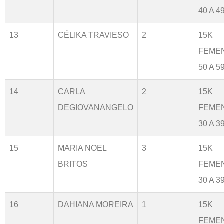
40 A 4
13
CÉLIKA TRAVIESO
2
15K
FEME
50 A 5
14
CARLA
2
15K
DEGIOVANANGELO
FEME
30 A 3
15
MARIA NOEL
3
15K
BRITOS
FEME
30 A 3
16
DAHIANA MOREIRA
1
15K
FEME