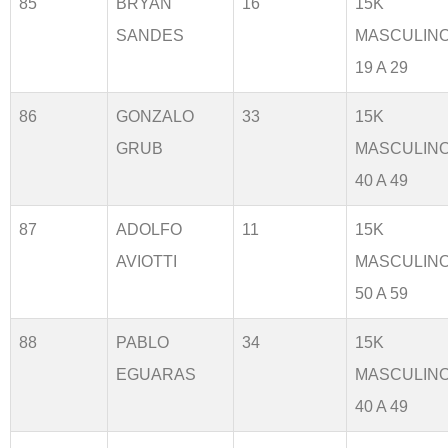
85
BRYAN
16
15K
SANDES
MASCULIN
19 A 29
86
GONZALO
33
15K
GRUB
MASCULIN
40 A 49
87
ADOLFO
11
15K
AVIOTTI
MASCULIN
50 A 59
88
PABLO
34
15K
EGUARAS
MASCULIN
40 A 49