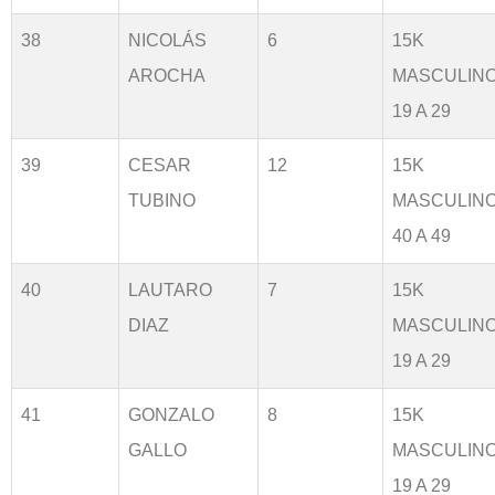
38
NICOLÁS
6
15K
AROCHA
MASCULIN
19 A 29
39
CESAR
12
15K
TUBINO
MASCULIN
40 A 49
40
LAUTARO
7
15K
DIAZ
MASCULIN
19 A 29
41
GONZALO
8
15K
GALLO
MASCULIN
19 A 29