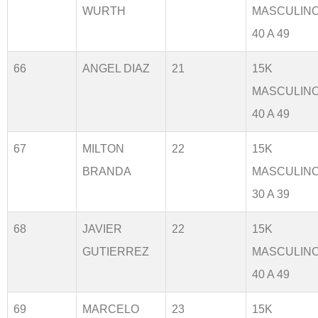
WURTH
MASCULIN
40 A 49
66
ANGEL DIAZ
21
15K
MASCULIN
40 A 49
67
MILTON
22
15K
BRANDA
MASCULIN
30 A 39
68
JAVIER
22
15K
GUTIERREZ
MASCULIN
40 A 49
69
MARCELO
23
15K