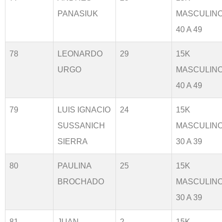
PANASIUK
MASCULIN
40 A 49
78
LEONARDO
29
15K
URGO
MASCULIN
40 A 49
79
LUIS IGNACIO
24
15K
SUSSANICH
MASCULIN
SIERRA
30 A 39
80
PAULINA
25
15K
BROCHADO
MASCULIN
30 A 39
81
JUAN
2
15K