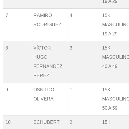
19 A 29
7
RAMIRO
4
15K
RODRÍGUEZ
MASCULIN
19 A 29
8
VÍCTOR
3
15K
HUGO
MASCULIN
FERNÁNDEZ
40 A 49
PÉREZ
9
OSNILDO
1
15K
OLIVERA
MASCULIN
50 A 59
10
SCHUBERT
2
15K