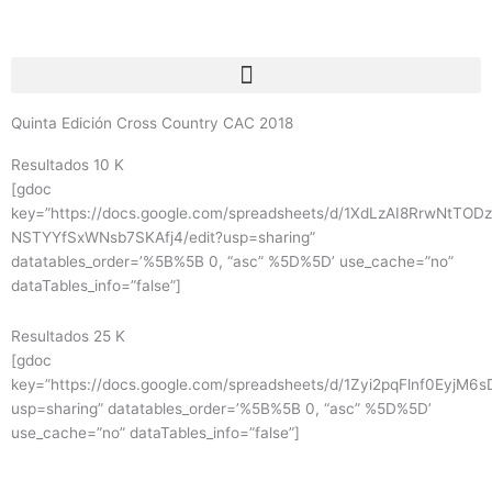
Ir
al
contenido
Quinta Edición Cross Country CAC 2018
Resultados 10 K
[gdoc
key=”https://docs.google.com/spreadsheets/d/1XdLzAI8RrwNtTO
NSTYYfSxWNsb7SKAfj4/edit?usp=sharing”
datatables_order=’%5B%5B 0, “asc” %5D%5D’ use_cache=”no”
dataTables_info=”false”]
Resultados 25 K
[gdoc
key=”https://docs.google.com/spreadsheets/d/1Zyi2pqFlnf0EyjM
usp=sharing” datatables_order=’%5B%5B 0, “asc” %5D%5D’
use_cache=”no” dataTables_info=”false”]