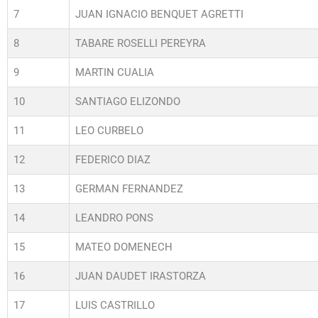
7
JUAN IGNACIO BENQUET AGRETTI
8
TABARE ROSELLI PEREYRA
9
MARTIN CUALIA
10
SANTIAGO ELIZONDO
11
LEO CURBELO
12
FEDERICO DIAZ
13
GERMAN FERNANDEZ
14
LEANDRO PONS
15
MATEO DOMENECH
16
JUAN DAUDET IRASTORZA
17
LUIS CASTRILLO