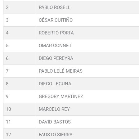
2
PABLO ROSELLI
3
CÉSAR CUITIÑO
4
ROBERTO PORTA
5
OMAR GONNET
6
DIEGO PEREYRA
7
PABLO LELÉ MEIRAS
8
DIEGO LECUNA
9
GREGORY MARTÍNEZ
10
MARCELO REY
11
DAVID BASTOS
12
FAUSTO SIERRA