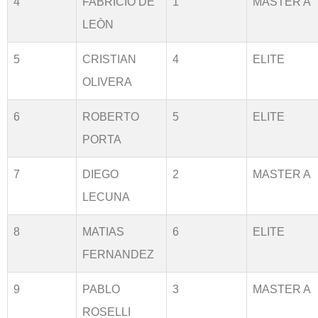
4
FABRICIO DE
1
MASTER A
LEÒN
5
CRISTIAN
4
ELITE
OLIVERA
6
ROBERTO
5
ELITE
PORTA
7
DIEGO
2
MASTER A
LECUNA
8
MATIAS
6
ELITE
FERNANDEZ
9
PABLO
3
MASTER A
ROSELLI