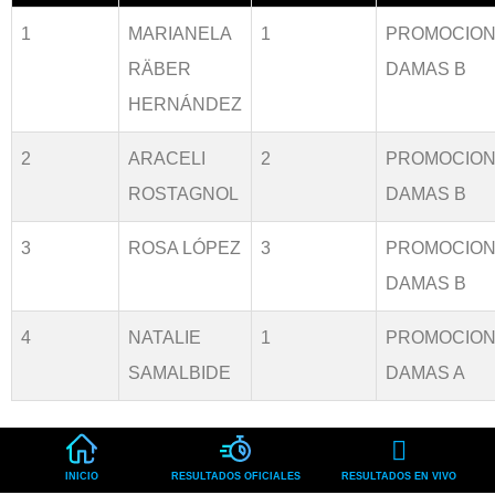
1
MARIANELA
1
PROMOCION
RÄBER
DAMAS B
HERNÁNDEZ
2
ARACELI
2
PROMOCION
ROSTAGNOL
DAMAS B
3
ROSA LÓPEZ
3
PROMOCION
DAMAS B
4
NATALIE
1
PROMOCION
SAMALBIDE
DAMAS A
INICIO
RESULTADOS OFICIALES
RESULTADOS EN VIVO