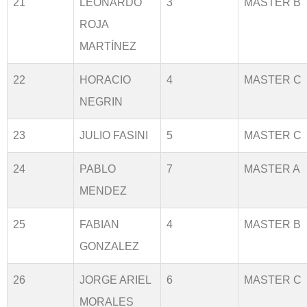
21
LEONARDO
3
MASTER B
ROJA
MARTÍNEZ
22
HORACIO
4
MASTER C
NEGRIN
23
JULIO FASINI
5
MASTER C
24
PABLO
7
MASTER A
MENDEZ
25
FABIAN
4
MASTER B
GONZALEZ
26
JORGE ARIEL
6
MASTER C
MORALES