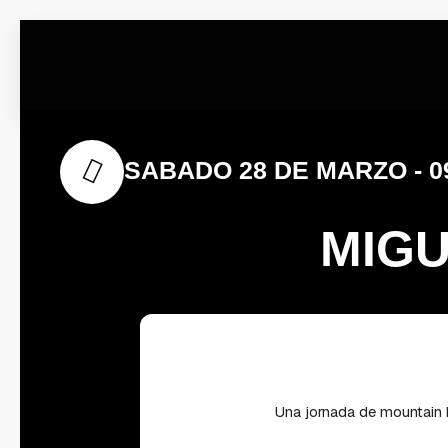
Ir
al
contenido
SABADO 28 DE MARZO - 0
MIGU
Una jornada de mountain b