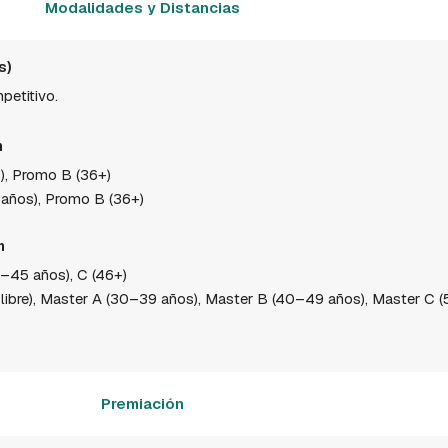
Modalidades y Distancias
s)
mpetitivo.
m
, Promo B (36+)
años), Promo B (36+)
m
–45 años), C (46+)
 libre), Master A (30–39 años), Master B (40–49 años), Master C 
Premiación