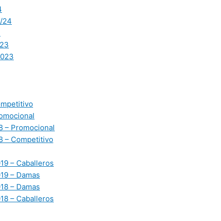
4
/24
3
23
2023
mpetitivo
omocional
 – Promocional
 – Competitivo
19 – Caballeros
019 – Damas
018 – Damas
18 – Caballeros