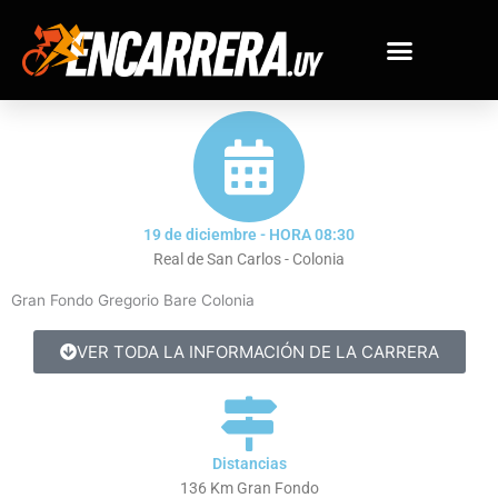
Ir
al
contenido
19 de diciembre - HORA 08:30
Real de San Carlos - Colonia
Gran Fondo Gregorio Bare Colonia
VER TODA LA INFORMACIÓN DE LA CARRERA
Distancias
136 Km Gran Fondo