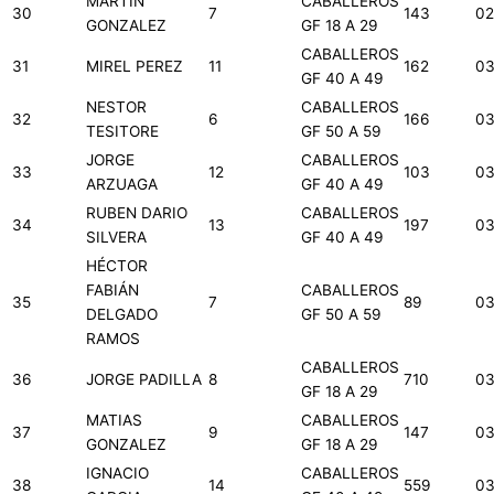
MARTIN
CABALLEROS
30
7
143
02
GONZALEZ
GF 18 A 29
CABALLEROS
31
MIREL PEREZ
11
162
03
GF 40 A 49
NESTOR
CABALLEROS
32
6
166
03
TESITORE
GF 50 A 59
JORGE
CABALLEROS
33
12
103
03
ARZUAGA
GF 40 A 49
RUBEN DARIO
CABALLEROS
34
13
197
03
SILVERA
GF 40 A 49
HÉCTOR
FABIÁN
CABALLEROS
35
7
89
03
DELGADO
GF 50 A 59
RAMOS
CABALLEROS
36
JORGE PADILLA
8
710
03
GF 18 A 29
MATIAS
CABALLEROS
37
9
147
03
GONZALEZ
GF 18 A 29
IGNACIO
CABALLEROS
38
14
559
03