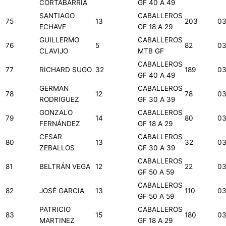
CORTABARRIA
GF 40 A 49
SANTIAGO
CABALLEROS
75
13
203
03
ECHAVE
GF 18 A 29
GUILLERMO
CABALLEROS
76
5
82
03
CLAVIJO
MTB GF
CABALLEROS
77
RICHARD SUGO
32
189
03
GF 40 A 49
GERMAN
CABALLEROS
78
12
78
03
RODRIGUEZ
GF 30 A 39
GONZALO
CABALLEROS
79
14
80
03
FERNÁNDEZ
GF 18 A 29
CESAR
CABALLEROS
80
13
32
03
ZEBALLOS
GF 30 A 39
CABALLEROS
81
BELTRÁN VEGA
12
22
03
GF 50 A 59
CABALLEROS
82
JOSÉ GARCIA
13
110
03
GF 50 A 59
PATRICIO
CABALLEROS
83
15
180
03
MARTINEZ
GF 18 A 29