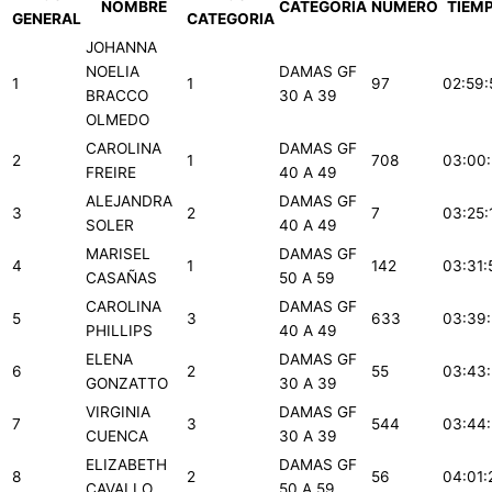
NOMBRE
CATEGORIA
NUMERO
TIEM
GENERAL
CATEGORIA
JOHANNA
NOELIA
DAMAS GF
1
1
97
02:59:
BRACCO
30 A 39
OLMEDO
CAROLINA
DAMAS GF
2
1
708
03:00
FREIRE
40 A 49
ALEJANDRA
DAMAS GF
3
2
7
03:25:
SOLER
40 A 49
MARISEL
DAMAS GF
4
1
142
03:31:
CASAÑAS
50 A 59
CAROLINA
DAMAS GF
5
3
633
03:39:
PHILLIPS
40 A 49
ELENA
DAMAS GF
6
2
55
03:43
GONZATTO
30 A 39
VIRGINIA
DAMAS GF
7
3
544
03:44
CUENCA
30 A 39
ELIZABETH
DAMAS GF
8
2
56
04:01:
CAVALLO
50 A 59