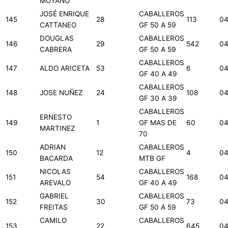
MOYANO
JOSÉ ENRIQUE
CABALLEROS
145
28
113
04
CATTANEO
GF 50 A 59
DOUGLAS
CABALLEROS
146
29
542
04
CABRERA
GF 50 A 59
CABALLEROS
147
ALDO ARICETA
53
6
04
GF 40 A 49
CABALLEROS
148
JOSE NUÑEZ
24
108
04
GF 30 A 39
CABALLEROS
ERNESTO
149
1
GF MAS DE
60
04
MARTINEZ
70
ADRIAN
CABALLEROS
150
12
4
04
BACARDA
MTB GF
NICOLAS
CABALLEROS
151
54
168
04
AREVALO
GF 40 A 49
GABRIEL
CABALLEROS
152
30
73
04
FREITAS
GF 50 A 59
CAMILO
CABALLEROS
153
22
645
04