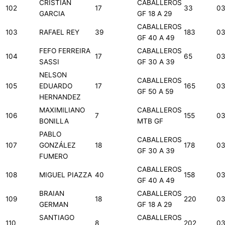
CRISTIAN
CABALLEROS
102
17
33
03
GARCIA
GF 18 A 29
CABALLEROS
103
RAFAEL REY
39
183
03
GF 40 A 49
FEFO FERREIRA
CABALLEROS
104
17
65
03
SASSI
GF 30 A 39
NELSON
CABALLEROS
105
EDUARDO
17
165
03
GF 50 A 59
HERNANDEZ
MAXIMILIANO
CABALLEROS
106
7
155
03
BONILLA
MTB GF
PABLO
CABALLEROS
107
GONZÁLEZ
18
178
03
GF 30 A 39
FUMERO
CABALLEROS
108
MIGUEL PIAZZA
40
158
03
GF 40 A 49
BRAIAN
CABALLEROS
109
18
220
03
GERMAN
GF 18 A 29
SANTIAGO
CABALLEROS
110
8
202
03