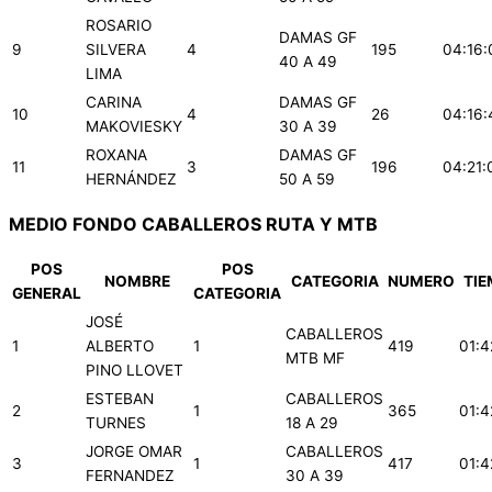
ROSARIO
DAMAS GF
9
SILVERA
4
195
04:16:
40 A 49
LIMA
CARINA
DAMAS GF
10
4
26
04:16:
MAKOVIESKY
30 A 39
ROXANA
DAMAS GF
11
3
196
04:21:
HERNÁNDEZ
50 A 59
MEDIO FONDO CABALLEROS RUTA Y MTB
POS
POS
NOMBRE
CATEGORIA
NUMERO
TI
GENERAL
CATEGORIA
JOSÉ
CABALLEROS
1
ALBERTO
1
419
01:4
MTB MF
PINO LLOVET
ESTEBAN
CABALLEROS
2
1
365
01:4
TURNES
18 A 29
JORGE OMAR
CABALLEROS
3
1
417
01:4
FERNANDEZ
30 A 39