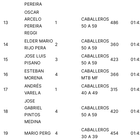
PEREIRA
OSCAR
ARCELO
CABALLEROS
13
1
486
01:4
PEREIRA
50 A 59
REGGI
ELDER MARIO
CABALLEROS
14
2
360
01:4
RIJO PERA
50 A 59
JOSE LUIS
CABALLEROS
15
3
423
01:4
PISANO
50 A 59
ESTEBAN
CABALLEROS
16
4
366
01:4
MORENA
MTB MF
ANDRÉS
CABALLEROS
17
1
315
01:4
VARELA
40 A 49
JOSE
GABRIEL
CABALLEROS
18
4
420
01:4
PINTOS
50 A 59
MEDINA
CABALLEROS
19
MARIO PERG
4
454
01:4
30 A 39