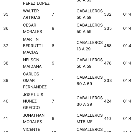
50 A 59
PEREZ LOPEZ
WALTER
CABALLEROS
35
7
532
01:4
ARTIGAS
50 A 59
CESAR
CABALLEROS
36
8
335
01:4
MORALES
50 A 59
MARTIN
CABALLEROS
37
BERRUTTI
8
458
01:4
18 A 29
MACÍAS
NELSON
CABALLEROS
38
9
478
01:4
MAIDANA
50 A 59
CARLOS
CABALLEROS
39
OMAR
1
333
01:4
60 A 69
FERNANDEZ
JOSE LUIS
CABALLEROS
40
NUÑEZ
7
424
01:4
30 A 39
GRECCO
JONATHAN
CABALLEROS
41
9
410
01:4
MORALES
MTB MF
VICENTE
CABALLEROS