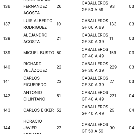
CABALLEROS
136
FERNANDEZ
26
93
03
GF 50 A 59
ACOSTA
LUIS ALBERTO
CABALLEROS
137
10
133
03
RODRIGUEZ
GF 60 A 69
ALEJANDRO
CABALLEROS
138
21
11
03
ACOSTA
GF 30 A 39
CABALLEROS
139
MIGUEL BUSTO
50
159
03
GF 40 A 49
RICHARD
CABALLEROS
140
22
229
03
VELÁZQUEZ
GF 30 A 39
CARLOS
CABALLEROS
141
23
27
03
FIGUEREDO
GF 30 A 39
ANTONIO
CABALLEROS
142
51
221
04
CILINTANO
GF 40 A 49
CABALLEROS
143
CARLOS EKKER
52
29
04
GF 40 A 49
HORACIO
CABALLEROS
144
JAVIER
27
90
04
GF 50 A 59