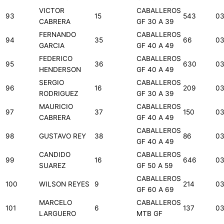
VICTOR
CABALLEROS
93
15
543
03
CABRERA
GF 30 A 39
FERNANDO
CABALLEROS
94
35
66
03
GARCIA
GF 40 A 49
FEDERICO
CABALLEROS
95
36
630
03
HENDERSON
GF 40 A 49
SERGIO
CABALLEROS
96
16
209
03
RODRIGUEZ
GF 30 A 39
MAURICIO
CABALLEROS
97
37
150
03
CABRERA
GF 40 A 49
CABALLEROS
98
GUSTAVO REY
38
86
03
GF 40 A 49
CANDIDO
CABALLEROS
99
16
646
03
SUAREZ
GF 50 A 59
CABALLEROS
100
WILSON REYES
9
214
03
GF 60 A 69
MARCELO
CABALLEROS
101
6
137
03
LARGUERO
MTB GF