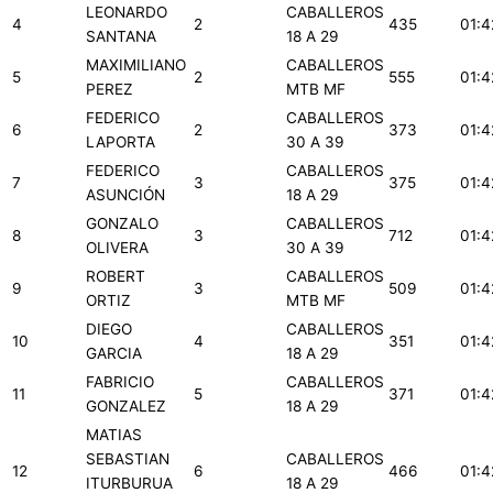
LEONARDO
CABALLEROS
4
2
435
01:4
SANTANA
18 A 29
MAXIMILIANO
CABALLEROS
5
2
555
01:4
PEREZ
MTB MF
FEDERICO
CABALLEROS
6
2
373
01:4
LAPORTA
30 A 39
FEDERICO
CABALLEROS
7
3
375
01:4
ASUNCIÓN
18 A 29
GONZALO
CABALLEROS
8
3
712
01:4
OLIVERA
30 A 39
ROBERT
CABALLEROS
9
3
509
01:4
ORTIZ
MTB MF
DIEGO
CABALLEROS
10
4
351
01:4
GARCIA
18 A 29
FABRICIO
CABALLEROS
11
5
371
01:4
GONZALEZ
18 A 29
MATIAS
SEBASTIAN
CABALLEROS
12
6
466
01:4
ITURBURUA
18 A 29