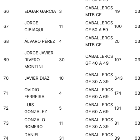
CABALLEROS
66
EDGAR GARCIA
3
49
03
MTB GF
JORGE
CABALLEROS
67
11
100
03
GIBIAQUI
GF 50 A 59
CABALLEROS
68
ÁLVARO PÉREZ
4
20
03
MTB GF
JORGE JAVIER
CABALLEROS
69
RIVERO
30
107
03
GF 40 A 49
MONTINI
CABALLEROS
70
JAVIER DIAZ
10
643
03
GF 30 A 39
OVIDIO
CABALLEROS
71
4
174
03
FERREIRA
GF 60 A 69
LUIS
CABALLEROS
72
5
131
03
GONZALEZ
GF 60 A 69
GONZALO
CABALLEROS
73
11
81
03
ROMERO
GF 30 A 39
DANIEL
CABALLEROS
74
31
39
03