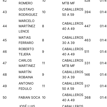
42
10
528
01:4
ROMERO
MTB MF
GUSTAVO
CABALLEROS
43
10
394
01:4
RODRIGUEZ
50 A 59
MARCELO
CABALLEROS
44
MARTÍNEZ
8
447
01:4
40 A 49
LENCE
MATIAS
CABALLEROS
45
8
463
01:4
FERRARO
30 A 39
ROBERTO
CABALLEROS
46
9
511
01:4
TEJERA
40 A 49
CARLOS
CABALLEROS
47
11
331
01:4
MARTINEZ
MTB MF
MARTÍN
CABALLEROS
48
9
146
01:4
ROBAINA
30 A 39
ANTONIO
CABALLEROS
49
11
317
01:4
FEDULO
50 A 59
CABALLEROS
50
FABIAN SOCA
10
368
01:4
40 A 49
JOSÉ LUIS
CABALLEROS