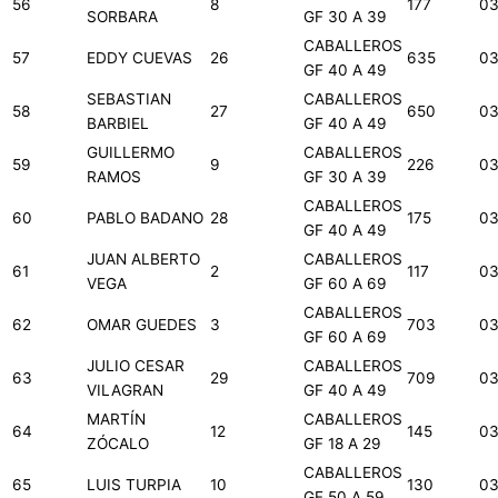
56
8
177
03
SORBARA
GF 30 A 39
CABALLEROS
57
EDDY CUEVAS
26
635
03
GF 40 A 49
SEBASTIAN
CABALLEROS
58
27
650
03
BARBIEL
GF 40 A 49
GUILLERMO
CABALLEROS
59
9
226
03
RAMOS
GF 30 A 39
CABALLEROS
60
PABLO BADANO
28
175
03
GF 40 A 49
JUAN ALBERTO
CABALLEROS
61
2
117
03
VEGA
GF 60 A 69
CABALLEROS
62
OMAR GUEDES
3
703
03
GF 60 A 69
JULIO CESAR
CABALLEROS
63
29
709
03
VILAGRAN
GF 40 A 49
MARTÍN
CABALLEROS
64
12
145
03
ZÓCALO
GF 18 A 29
CABALLEROS
65
LUIS TURPIA
10
130
03
GF 50 A 59