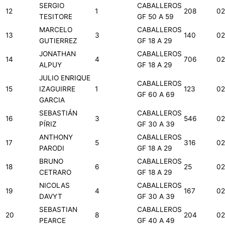
SERGIO
CABALLEROS
12
1
208
02
TESITORE
GF 50 A 59
MARCELO
CABALLEROS
13
3
140
02
GUTIERREZ
GF 18 A 29
JONATHAN
CABALLEROS
14
4
706
02
ALPUY
GF 18 A 29
JULIO ENRIQUE
CABALLEROS
15
IZAGUIRRE
1
123
02
GF 60 A 69
GARCIA
SEBASTIÁN
CABALLEROS
16
3
546
02
PÍRIZ
GF 30 A 39
ANTHONY
CABALLEROS
17
5
316
02
PARODI
GF 18 A 29
BRUNO
CABALLEROS
18
6
25
02
CETRARO
GF 18 A 29
NICOLAS
CABALLEROS
19
4
167
02
DAVYT
GF 30 A 39
SEBASTIAN
CABALLEROS
20
8
204
02
PEARCE
GF 40 A 49