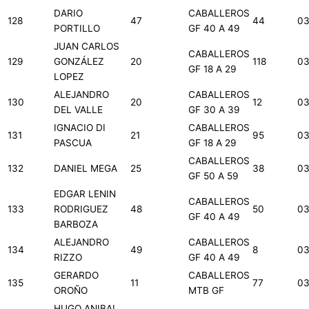
DARIO
CABALLEROS
128
47
44
03
PORTILLO
GF 40 A 49
JUAN CARLOS
CABALLEROS
129
GONZÁLEZ
20
118
03
GF 18 A 29
LOPEZ
ALEJANDRO
CABALLEROS
130
20
12
03
DEL VALLE
GF 30 A 39
IGNACIO DI
CABALLEROS
131
21
95
03
PASCUA
GF 18 A 29
CABALLEROS
132
DANIEL MEGA
25
38
03
GF 50 A 59
EDGAR LENIN
CABALLEROS
133
RODRIGUEZ
48
50
03
GF 40 A 49
BARBOZA
ALEJANDRO
CABALLEROS
134
49
8
03
RIZZO
GF 40 A 49
GERARDO
CABALLEROS
135
11
77
03
OROÑO
MTB GF
HUGO ANIBAL