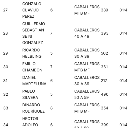
GONZALO
CABALLEROS
27
CLAVIJO
6
389
01:4
MTB MF
PEREZ
GUILLERMO
SEBASTIAN
CABALLEROS
28
7
393
01:4
SE NI
40 A 49
GONZALEZ
RICARDO
CABALLEROS
29
5
502
01:4
HELBLING
30 A 39
EMILIO
CABALLEROS
30
7
361
01:4
CHAMBON
MTB MF
DANIEL
CABALLEROS
31
6
217
01:4
MARTELUNA
30 A 39
PABLO
CABALLEROS
32
5
490
01:4
SILVERA
50 A 59
DINARDO
CABALLEROS
33
8
354
01:4
RODRÍGUEZ
MTB MF
HECTOR
CABALLEROS
34
ADOLFO
6
399
01:4