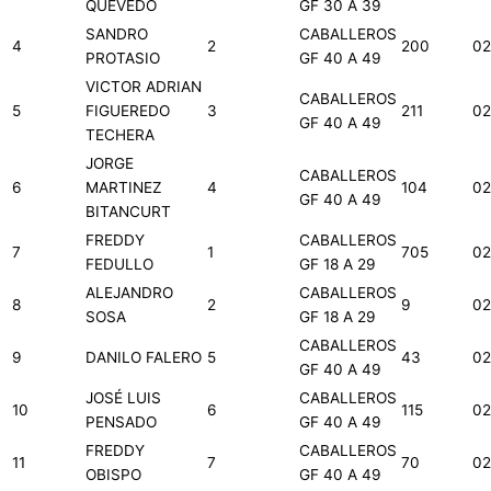
QUEVEDO
GF 30 A 39
SANDRO
CABALLEROS
4
2
200
02
PROTASIO
GF 40 A 49
VICTOR ADRIAN
CABALLEROS
5
FIGUEREDO
3
211
02
GF 40 A 49
TECHERA
JORGE
CABALLEROS
6
MARTINEZ
4
104
02
GF 40 A 49
BITANCURT
FREDDY
CABALLEROS
7
1
705
02
FEDULLO
GF 18 A 29
ALEJANDRO
CABALLEROS
8
2
9
02
SOSA
GF 18 A 29
CABALLEROS
9
DANILO FALERO
5
43
02
GF 40 A 49
JOSÉ LUIS
CABALLEROS
10
6
115
02
PENSADO
GF 40 A 49
FREDDY
CABALLEROS
11
7
70
02
OBISPO
GF 40 A 49