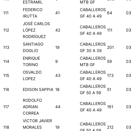
ESTRAMIL
MTB GF
FEDERICO
CABALLEROS
111
41
64
03
IRUTTA
GF 40 A 49
JOSÉ CARLOS
CABALLEROS
112
LÓPEZ
42
111
03
GF 40 A 49
RODRÍGUEZ
SANTIAGO
CABALLEROS
113
19
201
03
DOGLIO
GF 30 A 39
ENRIQUE
CABALLEROS
114
9
59
03
TORINO
MTB GF
OSVALDO
CABALLEROS
115
43
173
03
LOPEZ
GF 40 A 49
CABALLEROS
116
EDISON SAPPIA
18
51
03
GF 50 A 59
RODOLFO
CABALLEROS
117
ADRIAN
44
191
03
GF 40 A 49
CORREA
VICTOR JAVIER
CABALLEROS
118
MORALES
19
212
03
GF 50 A 59