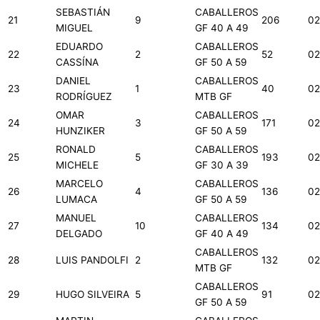
SEBASTIÁN
CABALLEROS
21
9
206
02
MIGUEL
GF 40 A 49
EDUARDO
CABALLEROS
22
2
52
02
CASSÍNA
GF 50 A 59
DANIEL
CABALLEROS
23
1
40
02
RODRÍGUEZ
MTB GF
OMAR
CABALLEROS
24
3
171
02
HUNZIKER
GF 50 A 59
RONALD
CABALLEROS
25
5
193
02
MICHELE
GF 30 A 39
MARCELO
CABALLEROS
26
4
136
02
LUMACA
GF 50 A 59
MANUEL
CABALLEROS
27
10
134
02
DELGADO
GF 40 A 49
CABALLEROS
28
LUIS PANDOLFI
2
132
02
MTB GF
CABALLEROS
29
HUGO SILVEIRA
5
91
02
GF 50 A 59