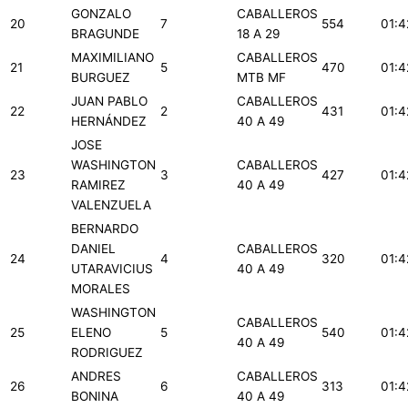
GONZALO
CABALLEROS
20
7
554
01:4
BRAGUNDE
18 A 29
MAXIMILIANO
CABALLEROS
21
5
470
01:4
BURGUEZ
MTB MF
JUAN PABLO
CABALLEROS
22
2
431
01:4
HERNÁNDEZ
40 A 49
JOSE
WASHINGTON
CABALLEROS
23
3
427
01:4
RAMIREZ
40 A 49
VALENZUELA
BERNARDO
DANIEL
CABALLEROS
24
4
320
01:4
UTARAVICIUS
40 A 49
MORALES
WASHINGTON
CABALLEROS
25
ELENO
5
540
01:4
40 A 49
RODRIGUEZ
ANDRES
CABALLEROS
26
6
313
01:4
BONINA
40 A 49