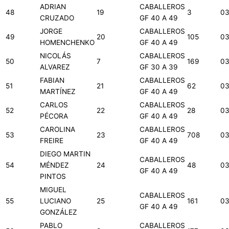
ADRIAN
CABALLEROS
48
19
3
03
CRUZADO
GF 40 A 49
JORGE
CABALLEROS
49
20
105
03
HOMENCHENKO
GF 40 A 49
NICOLÁS
CABALLEROS
50
7
169
03
ALVAREZ
GF 30 A 39
FABIAN
CABALLEROS
51
21
62
03
MARTÍNEZ
GF 40 A 49
CARLOS
CABALLEROS
52
22
28
03
PÉCORA
GF 40 A 49
CAROLINA
CABALLEROS
53
23
708
03
FREIRE
GF 40 A 49
DIEGO MARTIN
CABALLEROS
54
MÉNDEZ
24
48
03
GF 40 A 49
PINTOS
MIGUEL
CABALLEROS
55
LUCIANO
25
161
03
GF 40 A 49
GONZÁLEZ
PABLO
CABALLEROS