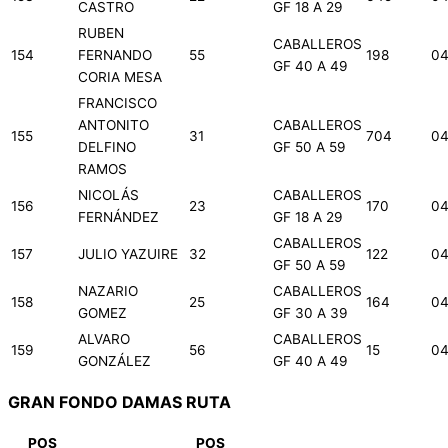
CASTRO
GF 18 A 29
RUBEN
CABALLEROS
154
FERNANDO
55
198
04
GF 40 A 49
CORIA MESA
FRANCISCO
ANTONITO
CABALLEROS
155
31
704
04
DELFINO
GF 50 A 59
RAMOS
NICOLÁS
CABALLEROS
156
23
170
04
FERNÁNDEZ
GF 18 A 29
CABALLEROS
157
JULIO YAZUIRE
32
122
04
GF 50 A 59
NAZARIO
CABALLEROS
158
25
164
04
GOMEZ
GF 30 A 39
ALVARO
CABALLEROS
159
56
15
04
GONZÁLEZ
GF 40 A 49
GRAN FONDO DAMAS RUTA
POS
POS