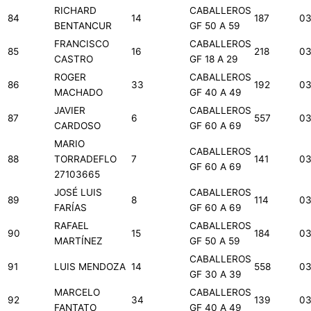
RICHARD
CABALLEROS
84
14
187
03
BENTANCUR
GF 50 A 59
FRANCISCO
CABALLEROS
85
16
218
03
CASTRO
GF 18 A 29
ROGER
CABALLEROS
86
33
192
03
MACHADO
GF 40 A 49
JAVIER
CABALLEROS
87
6
557
03
CARDOSO
GF 60 A 69
MARIO
CABALLEROS
88
TORRADEFLO
7
141
03
GF 60 A 69
27103665
JOSÉ LUIS
CABALLEROS
89
8
114
03
FARÍAS
GF 60 A 69
RAFAEL
CABALLEROS
90
15
184
03
MARTÍNEZ
GF 50 A 59
CABALLEROS
91
LUIS MENDOZA
14
558
03
GF 30 A 39
MARCELO
CABALLEROS
92
34
139
03
FANTATO
GF 40 A 49