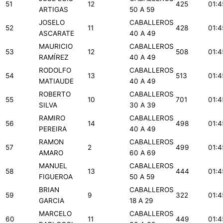
51
12
425
01:4
ARTIGAS
50 A 59
JOSELO
CABALLEROS
52
11
428
01:4
ASCARATE
40 A 49
MAURICIO
CABALLEROS
53
12
508
01:4
RAMÍREZ
40 A 49
RODOLFO
CABALLEROS
54
13
513
01:4
MATIAUDE
40 A 49
ROBERTO
CABALLEROS
55
10
701
01:4
SILVA
30 A 39
RAMIRO
CABALLEROS
56
14
498
01:4
PEREIRA
40 A 49
RAMON
CABALLEROS
57
2
499
01:4
AMARO
60 A 69
MANUEL
CABALLEROS
58
13
444
01:4
FIGUEROA
50 A 59
BRIAN
CABALLEROS
59
9
322
01:4
GARCIA
18 A 29
MARCELO
CABALLEROS
60
11
449
01:4