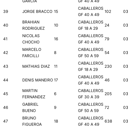
GARCIA
GF 40 A 49
CABALLEROS
39
JORGE BRACCO
15
102
03
GF 40 A 49
BRAHIAN
CABALLEROS
40
10
24
03
RODRIGUEZ
GF 18 A 29
NICOLAS
CABALLEROS
41
16
79
03
CHOCHO
GF 40 A 49
MARCELO
CABALLEROS
42
8
54
03
FARCILLI
GF 50 A 59
CABALLEROS
43
MATHIAS DIAZ
11
230
03
GF 18 A 29
CABALLEROS
44
DENIS MANEIRO
17
46
03
GF 40 A 49
MARTIN
CABALLEROS
45
6
205
03
FERNANDEZ
GF 30 A 39
GABRIEL
CABALLEROS
46
9
72
03
BUENO
GF 50 A 59
BRUNO
CABALLEROS
47
18
638
03
FIGUEROA
GF 40 A 49