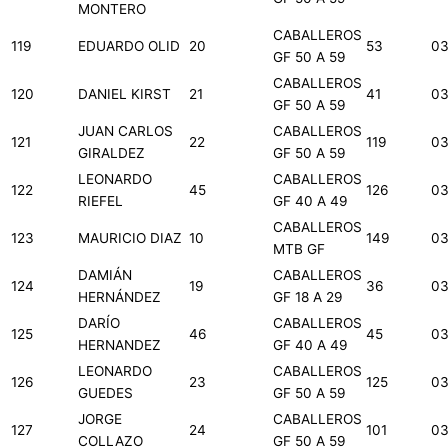
MONTERO
CABALLEROS
119
EDUARDO OLID
20
53
03
GF 50 A 59
CABALLEROS
120
DANIEL KIRST
21
41
03
GF 50 A 59
JUAN CARLOS
CABALLEROS
121
22
119
03
GIRALDEZ
GF 50 A 59
LEONARDO
CABALLEROS
122
45
126
03
RIEFEL
GF 40 A 49
CABALLEROS
123
MAURICIO DIAZ
10
149
03
MTB GF
DAMIÁN
CABALLEROS
124
19
36
03
HERNÁNDEZ
GF 18 A 29
DARÍO
CABALLEROS
125
46
45
03
HERNANDEZ
GF 40 A 49
LEONARDO
CABALLEROS
126
23
125
03
GUEDES
GF 50 A 59
JORGE
CABALLEROS
127
24
101
03
COLLAZO
GF 50 A 59