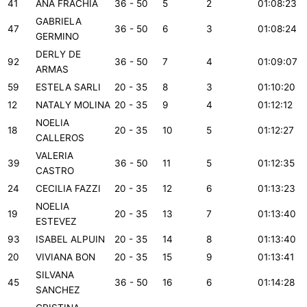
41
ANA FRACHIA
36 - 50
5
2
01:08:23
GABRIELA
47
36 - 50
6
3
01:08:24
GERMINO
DERLY DE
92
36 - 50
7
4
01:09:07
ARMAS
59
ESTELA SARLI
20 - 35
8
3
01:10:20
12
NATALY MOLINA
20 - 35
9
4
01:12:12
NOELIA
18
20 - 35
10
5
01:12:27
CALLEROS
VALERIA
39
36 - 50
11
5
01:12:35
CASTRO
24
CECILIA FAZZI
20 - 35
12
6
01:13:23
NOELIA
19
20 - 35
13
7
01:13:40
ESTEVEZ
93
ISABEL ALPUIN
20 - 35
14
8
01:13:40
20
VIVIANA BON
20 - 35
15
9
01:13:41
SILVANA
45
36 - 50
16
6
01:14:28
SANCHEZ