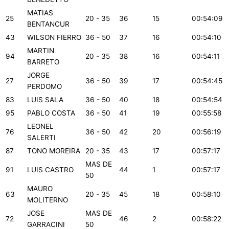
MATIAS
25
20 - 35
36
15
00:54:09
BENTANCUR
43
WILSON FIERRO
36 - 50
37
16
00:54:10
MARTIN
94
20 - 35
38
16
00:54:11
BARRETO
JORGE
27
36 - 50
39
17
00:54:45
PERDOMO
83
LUIS SALA
36 - 50
40
18
00:54:54
95
PABLO COSTA
36 - 50
41
19
00:55:58
LEONEL
76
36 - 50
42
20
00:56:19
SALERTI
87
TONO MOREIRA
20 - 35
43
17
00:57:17
MAS DE
91
LUIS CASTRO
44
1
00:57:17
50
MAURO
63
20 - 35
45
18
00:58:10
MOLITERNO
JOSE
MAS DE
72
46
2
00:58:22
GARRACINI
50