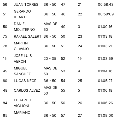
56
JUAN TORRES
36 - 50
47
21
00:58:43
GERARDO
51
36 - 50
48
22
00:59:09
IDIARTE
DANIEL
MAS DE
50
49
3
01:00:16
MOLITERNO
50
75
RAFAEL SALERTI
36 - 50
50
23
01:03:18
MARTIN
78
36 - 50
51
24
01:03:21
CLAVIJO
JOSE LUIS
15
20 - 35
52
19
01:03:59
VERON
MIGUEL
MAS DE
49
53
4
01:04:16
SANCHEZ
50
80
LUCAS NEGRI
36 - 50
54
25
01:05:27
MAS DE
48
CARLOS ALVEZ
55
5
01:06:18
50
EDUARDO
84
36 - 50
56
26
01:06:26
VIGLIONI
MARIANO
65
36 - 50
57
27
01:09:00