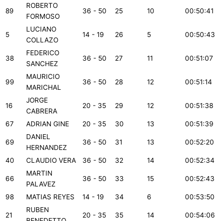
ROBERTO
89
36 - 50
25
10
00:50:41
FORMOSO
LUCIANO
5
14 - 19
26
5
00:50:43
COLLAZO
FEDERICO
38
36 - 50
27
11
00:51:07
SANCHEZ
MAURICIO
99
36 - 50
28
12
00:51:14
MARICHAL
JORGE
16
20 - 35
29
12
00:51:38
CABRERA
67
ADRIAN GINE
20 - 35
30
13
00:51:39
DANIEL
69
36 - 50
31
13
00:52:20
HERNANDEZ
40
CLAUDIO VERA
36 - 50
32
14
00:52:34
MARTIN
66
36 - 50
33
15
00:52:43
PALAVEZ
98
MATIAS REYES
14 - 19
34
6
00:53:50
RUBEN
21
20 - 35
35
14
00:54:06
BENEDETTO