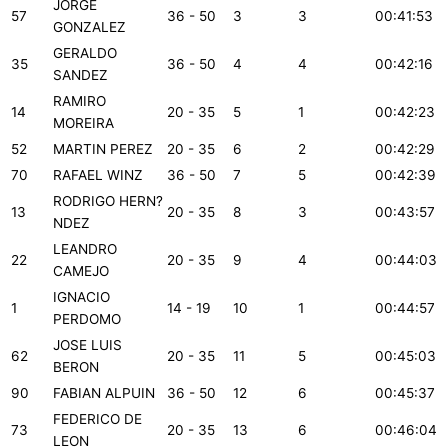
JORGE
57
36 - 50
3
3
00:41:53
GONZALEZ
GERALDO
35
36 - 50
4
4
00:42:16
SANDEZ
RAMIRO
14
20 - 35
5
1
00:42:23
MOREIRA
52
MARTIN PEREZ
20 - 35
6
2
00:42:29
70
RAFAEL WINZ
36 - 50
7
5
00:42:39
RODRIGO HERN?
13
20 - 35
8
3
00:43:57
NDEZ
LEANDRO
22
20 - 35
9
4
00:44:03
CAMEJO
IGNACIO
1
14 - 19
10
1
00:44:57
PERDOMO
JOSE LUIS
62
20 - 35
11
5
00:45:03
BERON
90
FABIAN ALPUIN
36 - 50
12
6
00:45:37
FEDERICO DE
73
20 - 35
13
6
00:46:04
LEON