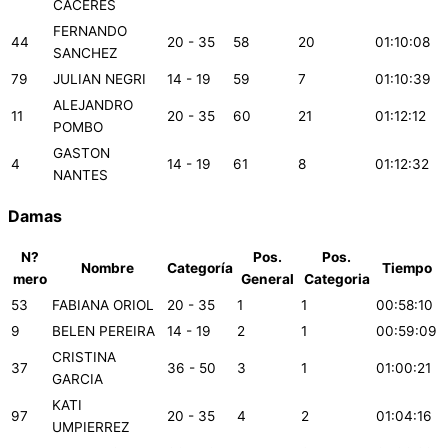
CACERES
FERNANDO
44
20 - 35
58
20
01:10:08
SANCHEZ
79
JULIAN NEGRI
14 - 19
59
7
01:10:39
ALEJANDRO
11
20 - 35
60
21
01:12:12
POMBO
GASTON
4
14 - 19
61
8
01:12:32
NANTES
Damas
N?
Pos.
Pos.
Nombre
Categoría
Tiempo
mero
General
Categoria
53
FABIANA ORIOL
20 - 35
1
1
00:58:10
9
BELEN PEREIRA
14 - 19
2
1
00:59:09
CRISTINA
37
36 - 50
3
1
01:00:21
GARCIA
KATI
97
20 - 35
4
2
01:04:16
UMPIERREZ