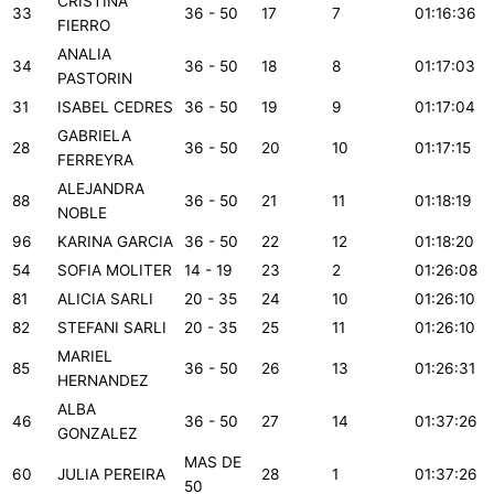
CRISTINA
33
36 - 50
17
7
01:16:36
FIERRO
ANALIA
34
36 - 50
18
8
01:17:03
PASTORIN
31
ISABEL CEDRES
36 - 50
19
9
01:17:04
GABRIELA
28
36 - 50
20
10
01:17:15
FERREYRA
ALEJANDRA
88
36 - 50
21
11
01:18:19
NOBLE
96
KARINA GARCIA
36 - 50
22
12
01:18:20
54
SOFIA MOLITER
14 - 19
23
2
01:26:08
81
ALICIA SARLI
20 - 35
24
10
01:26:10
82
STEFANI SARLI
20 - 35
25
11
01:26:10
MARIEL
85
36 - 50
26
13
01:26:31
HERNANDEZ
ALBA
46
36 - 50
27
14
01:37:26
GONZALEZ
MAS DE
60
JULIA PEREIRA
28
1
01:37:26
50