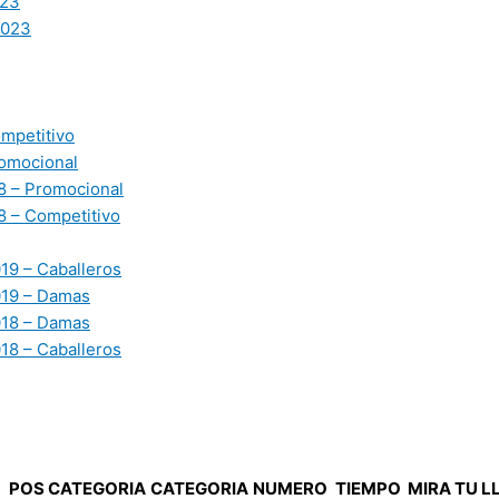
23
2023
mpetitivo
omocional
 – Promocional
 – Competitivo
19 – Caballeros
019 – Damas
018 – Damas
18 – Caballeros
9
POS CATEGORIA
CATEGORIA
NUMERO
TIEMPO
MIRA TU L