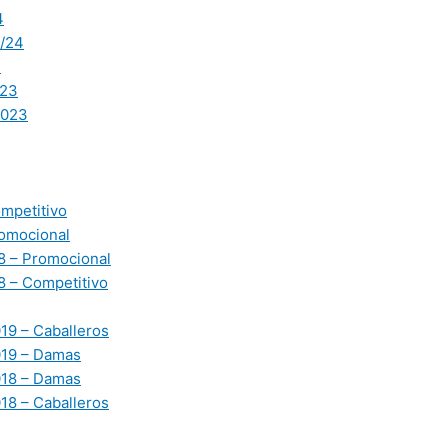
4
/24
3
23
2023
mpetitivo
omocional
 – Promocional
 – Competitivo
19 – Caballeros
019 – Damas
018 – Damas
18 – Caballeros