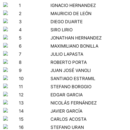
1
IGNACIO HERNANDEZ
2
MAURICIO DE LEÓN
3
DIEGO DUARTE
4
SIRO LIRIO
5
JONATHAN HERNANDEZ
6
MAXIMILIANO BONILLA
7
JULIO LAPASTA
8
ROBERTO PORTA
9
JUAN JOSÉ VANOLI
10
SANTIAGO ESTRAMIL
11
STEFANO BORGGIO
12
EDGAR GARCIA
13
NICOLÁS FERNÁNDEZ
14
JAVIER GARCÍA
15
CARLOS ACOSTA
16
STEFANO URAN