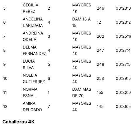
CECILIA
MAYORES
5
2
246
00:23:
PEREZ
4K
ANGELINA
DAM 13 A
6
4
12
00:23:
LAPIZAGA
15
ANDREINA
MAYORES
7
3
262
00:25:1
ODELA
4K
DELMA
MAYORES
8
4
247
00:27:
FERNANDEZ
4K
LUCIA
MAYORES
9
5
248
00:27:5
SILVA
4K
NOELIA
MAYORES
10
6
258
00:29:
GUTIERREZ
4K
NORMA
DAM MAS
11
1
155
00:32:
ESNAL
DE 70
AMIRA
MAYORES
12
7
145
00:38:
DELGADO
4K
Caballeros 4K