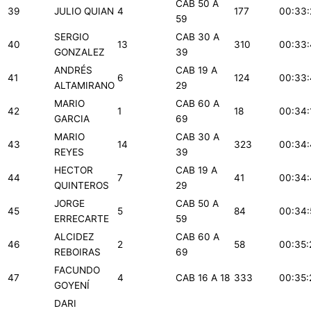
CAB 50 A
39
JULIO QUIAN
4
177
00:33:
59
SERGIO
CAB 30 A
40
13
310
00:33:
GONZALEZ
39
ANDRÉS
CAB 19 A
41
6
124
00:33
ALTAMIRANO
29
MARIO
CAB 60 A
42
1
18
00:34:
GARCIA
69
MARIO
CAB 30 A
43
14
323
00:34:
REYES
39
HECTOR
CAB 19 A
44
7
41
00:34
QUINTEROS
29
JORGE
CAB 50 A
45
5
84
00:34:
ERRECARTE
59
ALCIDEZ
CAB 60 A
46
2
58
00:35:
REBOIRAS
69
FACUNDO
47
4
CAB 16 A 18
333
00:35:
GOYENÍ
DARI