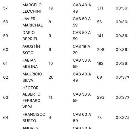
MARCELO
CAB 40 A
57
19
311
00:36:
LECCHINI
49
JAVIER
CAB 50 A
58
8
56
00:36
MARICHAL
59
DARIO
CAB 50 A
59
9
141
00:36
BERRIEL
59
AGUSTÍN
CAB 19 A
60
9
208
00:36:
SOTO
29
FABIAN
CAB 50 A
61
10
182
00:36:
MOLINA
59
MAURICIO
CAB 40 A
62
20
69
00:37:
SILVA
49
HÉCTOR
ALBERTO
CAB 50 A
63
11
293
00:37:
FERRARO
59
VERA
FRANCISCO
CAB 60 A
64
4
78
00:37:
BUSTO
69
ANDRES
CAB 30 A