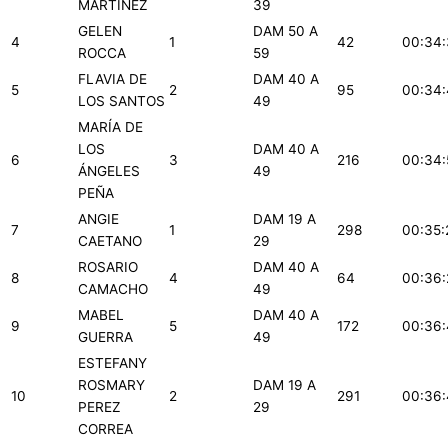
MARTINEZ
39
GELEN
DAM 50 A
4
1
42
00:34
ROCCA
59
FLAVIA DE
DAM 40 A
5
2
95
00:34:
LOS SANTOS
49
MARÍA DE
LOS
DAM 40 A
6
3
216
00:34:
ÁNGELES
49
PEÑA
ANGIE
DAM 19 A
7
1
298
00:35:
CAETANO
29
ROSARIO
DAM 40 A
8
4
64
00:36:
CAMACHO
49
MABEL
DAM 40 A
9
5
172
00:36:
GUERRA
49
ESTEFANY
ROSMARY
DAM 19 A
10
2
291
00:36
PEREZ
29
CORREA