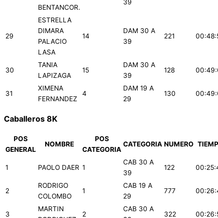
39
BENTANCOR.
ESTRELLA
DIMARA
DAM 30 A
29
14
221
00:48:
PALACIO
39
LASA
TANIA
DAM 30 A
30
15
128
00:49
LAPIZAGA
39
XIMENA
DAM 19 A
31
4
130
00:49
FERNANDEZ
29
Caballeros 8K
POS
POS
NOMBRE
CATEGORIA
NUMERO
TIEM
GENERAL
CATEGORIA
CAB 30 A
1
PAOLO DAER
1
122
00:25:
39
RODRIGO
CAB 19 A
2
1
777
00:26:
COLOMBO
29
MARTIN
CAB 30 A
3
2
322
00:26: