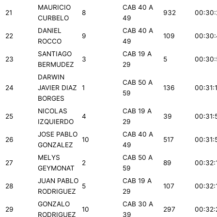
MAURICIO
CAB 40 A
21
8
932
00:30:
CURBELO
49
DANIEL
CAB 40 A
22
9
109
00:30:
ROCCO
49
SANTIAGO
CAB 19 A
23
3
5
00:30:
BERMUDEZ
29
DARWIN
CAB 50 A
24
JAVIER DIAZ
1
136
00:31:
59
BORGES
NICOLAS
CAB 19 A
25
4
39
00:31:
IZQUIERDO
29
JOSE PABLO
CAB 40 A
26
10
517
00:31:
GONZALEZ
49
MELYS
CAB 50 A
27
2
89
00:32:
GEYMONAT
59
JUAN PABLO
CAB 19 A
28
5
107
00:32:
RODRIGUEZ
29
GONZALO
CAB 30 A
29
10
297
00:32:
RODRIGUEZ
39