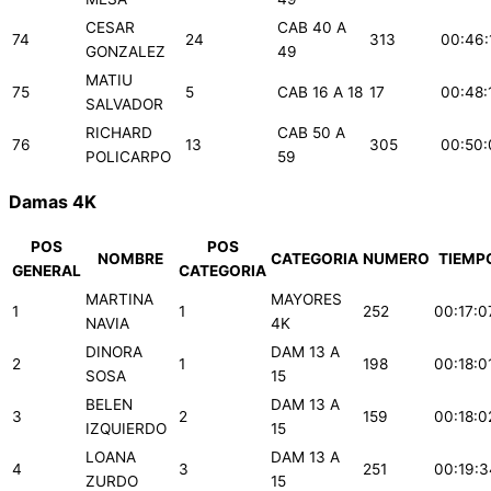
CESAR
CAB 40 A
74
24
313
00:46:
GONZALEZ
49
MATIU
75
5
CAB 16 A 18
17
00:48:
SALVADOR
RICHARD
CAB 50 A
76
13
305
00:50:
POLICARPO
59
Damas 4K
POS
POS
NOMBRE
CATEGORIA
NUMERO
TIEMP
GENERAL
CATEGORIA
MARTINA
MAYORES
1
1
252
00:17:0
NAVIA
4K
DINORA
DAM 13 A
2
1
198
00:18:0
SOSA
15
BELEN
DAM 13 A
3
2
159
00:18:0
IZQUIERDO
15
LOANA
DAM 13 A
4
3
251
00:19:3
ZURDO
15