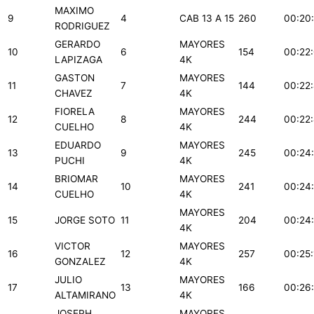
MAXIMO
9
4
CAB 13 A 15
260
00:20
RODRIGUEZ
GERARDO
MAYORES
10
6
154
00:22
LAPIZAGA
4K
GASTON
MAYORES
11
7
144
00:22
CHAVEZ
4K
FIORELA
MAYORES
12
8
244
00:22
CUELHO
4K
EDUARDO
MAYORES
13
9
245
00:24
PUCHI
4K
BRIOMAR
MAYORES
14
10
241
00:24
CUELHO
4K
MAYORES
15
JORGE SOTO
11
204
00:24
4K
VICTOR
MAYORES
16
12
257
00:25:
GONZALEZ
4K
JULIO
MAYORES
17
13
166
00:26
ALTAMIRANO
4K
JOSEPH
MAYORES