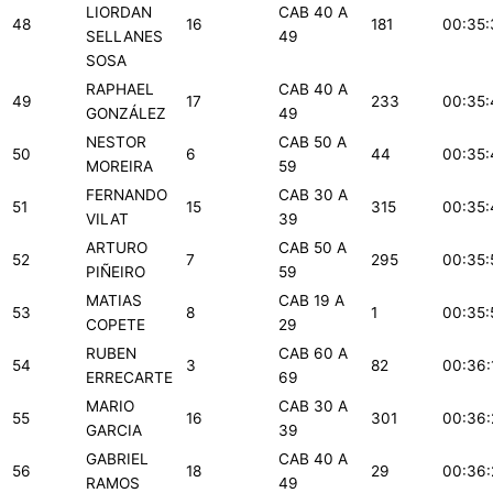
LIORDAN
CAB 40 A
48
16
181
00:35:
SELLANES
49
SOSA
RAPHAEL
CAB 40 A
49
17
233
00:35:
GONZÁLEZ
49
NESTOR
CAB 50 A
50
6
44
00:35:
MOREIRA
59
FERNANDO
CAB 30 A
51
15
315
00:35:
VILAT
39
ARTURO
CAB 50 A
52
7
295
00:35:
PIÑEIRO
59
MATIAS
CAB 19 A
53
8
1
00:35:
COPETE
29
RUBEN
CAB 60 A
54
3
82
00:36:
ERRECARTE
69
MARIO
CAB 30 A
55
16
301
00:36:
GARCIA
39
GABRIEL
CAB 40 A
56
18
29
00:36:
RAMOS
49