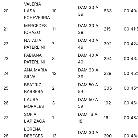
VALERIA
DAM 30 A
20
LASA
10
833
00:40:
39
ECHEVERRIA
MERCEDES
DAM 30 A
21
11
215
00:41:
ICHAZO
39
NATALIA
DAM 40 A
22
7
292
00:42:
PATERLINI
49
FABIANA
DAM 40 A
23
8
294
00:43:
PATERLINI
49
ANA MARIA
DAM 30 A
24
12
229
00:45:
SILVA
39
BEATRIZ
DAM 50 A
25
2
306
00:45:
BARRERA
59
LAURA
DAM 50 A
26
3
192
00:46:
MORALES
59
SOFÍA
DAM 16 A
27
1
16
00:48:
LAPIZAGA
18
LORENA
DAM 30 A
28
DEBECES
13
290
00:48: