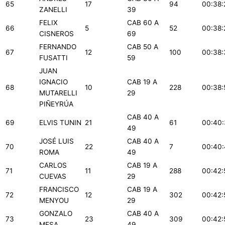
65
17
94
00:38:
ZANELLI
39
FELIX
CAB 60 A
66
5
52
00:38:
CISNEROS
69
FERNANDO
CAB 50 A
67
12
100
00:38:
FUSATTI
59
JUAN
IGNACIO
CAB 19 A
68
10
228
00:38:
MUTARELLI
29
PIÑEYRÚA
CAB 40 A
69
ELVIS TUNIN
21
61
00:40:
49
JOSÉ LUIS
CAB 40 A
70
22
7
00:40
ROMA
49
CARLOS
CAB 19 A
71
11
288
00:42:
CUEVAS
29
FRANCISCO
CAB 19 A
72
12
302
00:42:
MENYOU
29
GONZALO
CAB 40 A
73
23
309
00:42:
MESA
49