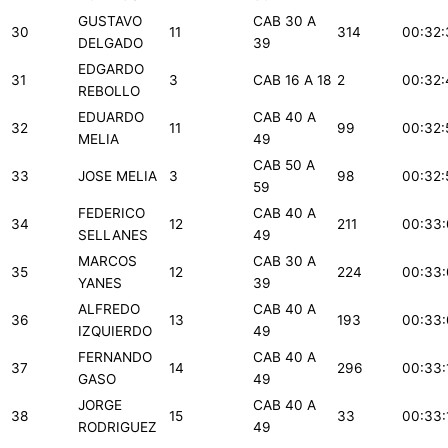
GUSTAVO
CAB 30 A
30
11
314
00:32:
DELGADO
39
EDGARDO
31
3
CAB 16 A 18
2
00:32:
REBOLLO
EDUARDO
CAB 40 A
32
11
99
00:32:
MELIA
49
CAB 50 A
33
JOSE MELIA
3
98
00:32:
59
FEDERICO
CAB 40 A
34
12
211
00:33:
SELLANES
49
MARCOS
CAB 30 A
35
12
224
00:33
YANES
39
ALFREDO
CAB 40 A
36
13
193
00:33
IZQUIERDO
49
FERNANDO
CAB 40 A
37
14
296
00:33:
GASO
49
JORGE
CAB 40 A
38
15
33
00:33:
RODRIGUEZ
49