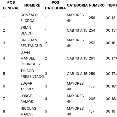
POS
POS
NOMBRE
CATEGORIA
NUMERO
TIEM
GENERAL
CATEGORIA
GONZALO
MAYORES
1
1
256
00:13:
ELORGA
4K
BRIAN
2
1
CAB 13 A 15
254
00:15:
OESCH
CRISTIAN
MAYORES
3
2
253
00:16:
BENTANCUR
4K
JUAN
4
MANUEL
2
CAB 13 A 15
261
00:17
RODRIGUEZ
THIAGO
5
3
CAB 13 A 15
259
00:17:
PRESENTADO
EDGAR
MAYORES
6
3
158
00:18:
TORRES
4K
JORGE
MAYORES
7
4
206
00:18
RAMOS
4K
NICOLAS
MAYORES
8
5
157
00:19
MAIESE
4K