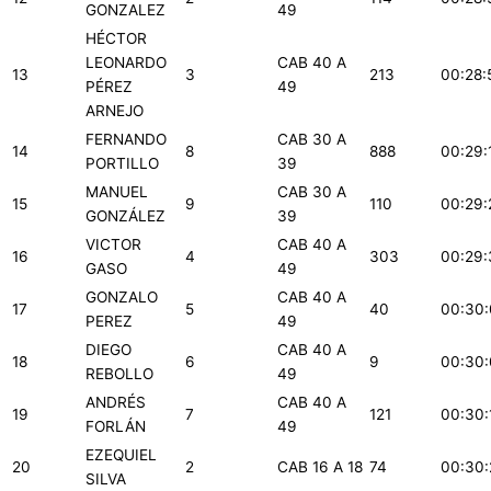
GONZALEZ
49
HÉCTOR
LEONARDO
CAB 40 A
13
3
213
00:28:
PÉREZ
49
ARNEJO
FERNANDO
CAB 30 A
14
8
888
00:29:
PORTILLO
39
MANUEL
CAB 30 A
15
9
110
00:29:
GONZÁLEZ
39
VICTOR
CAB 40 A
16
4
303
00:29:
GASO
49
GONZALO
CAB 40 A
17
5
40
00:30:
PEREZ
49
DIEGO
CAB 40 A
18
6
9
00:30
REBOLLO
49
ANDRÉS
CAB 40 A
19
7
121
00:30:
FORLÁN
49
EZEQUIEL
20
2
CAB 16 A 18
74
00:30:
SILVA