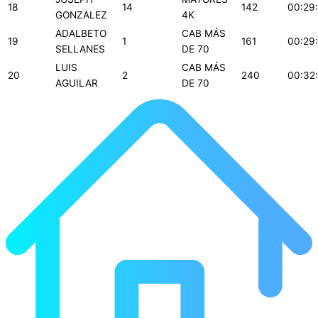
18
14
142
00:29
GONZALEZ
4K
ADALBETO
CAB MÁS
19
1
161
00:29
SELLANES
DE 70
LUIS
CAB MÁS
20
2
240
00:32
AGUILAR
DE 70