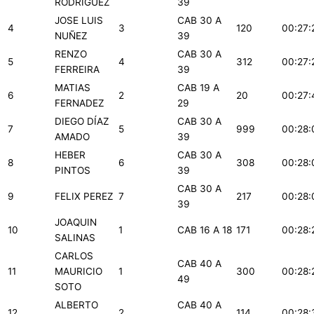
RODRIGUEZ
39
JOSE LUIS
CAB 30 A
4
3
120
00:27:
NUÑEZ
39
RENZO
CAB 30 A
5
4
312
00:27:
FERREIRA
39
MATIAS
CAB 19 A
6
2
20
00:27:
FERNADEZ
29
DIEGO DÍAZ
CAB 30 A
7
5
999
00:28:
AMADO
39
HEBER
CAB 30 A
8
6
308
00:28:
PINTOS
39
CAB 30 A
9
FELIX PEREZ
7
217
00:28:
39
JOAQUIN
10
1
CAB 16 A 18
171
00:28:
SALINAS
CARLOS
CAB 40 A
11
MAURICIO
1
300
00:28:
49
SOTO
ALBERTO
CAB 40 A
12
2
114
00:28: