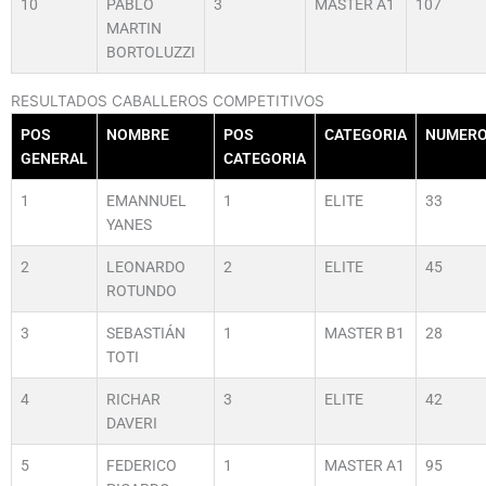
10
PABLO
3
MASTER A1
107
MARTIN
BORTOLUZZI
RESULTADOS CABALLEROS COMPETITIVOS
POS
NOMBRE
POS
CATEGORIA
NUMER
GENERAL
CATEGORIA
1
EMANNUEL
1
ELITE
33
YANES
2
LEONARDO
2
ELITE
45
ROTUNDO
3
SEBASTIÁN
1
MASTER B1
28
TOTI
4
RICHAR
3
ELITE
42
DAVERI
5
FEDERICO
1
MASTER A1
95