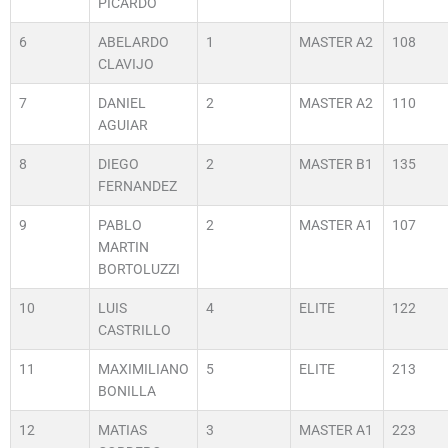
PICARDO
6
ABELARDO
1
MASTER A2
108
CLAVIJO
7
DANIEL
2
MASTER A2
110
AGUIAR
8
DIEGO
2
MASTER B1
135
FERNANDEZ
9
PABLO
2
MASTER A1
107
MARTIN
BORTOLUZZI
10
LUIS
4
ELITE
122
CASTRILLO
11
MAXIMILIANO
5
ELITE
213
BONILLA
12
MATIAS
3
MASTER A1
223