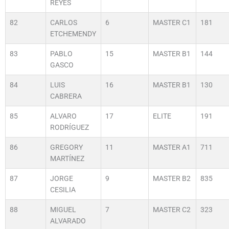
REYES
82
CARLOS
6
MASTER C1
181
ETCHEMENDY
83
PABLO
15
MASTER B1
144
GASCO
84
LUIS
16
MASTER B1
130
CABRERA
85
ALVARO
17
ELITE
191
RODRÍGUEZ
86
GREGORY
11
MASTER A1
711
MARTÍNEZ
87
JORGE
9
MASTER B2
835
CESILIA
88
MIGUEL
7
MASTER C2
323
ALVARADO