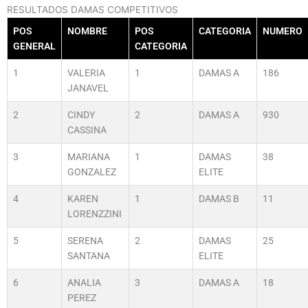
RESULTADOS DAMAS COMPETITIVOS
POS
NOMBRE
POS
CATEGORIA
NUMERO
GENERAL
CATEGORIA
1
VALERIA
1
DAMAS A
186
JANAVEL
2
CINDY
2
DAMAS A
930
CASSINA
3
MARIANA
1
DAMAS
38
GONZALEZ
ELITE
4
KAREN
1
DAMAS B
11
LORENZZINI
5
SERENA
2
DAMAS
25
SANTANA
ELITE
6
ANALIA
3
DAMAS A
18
PEREZ