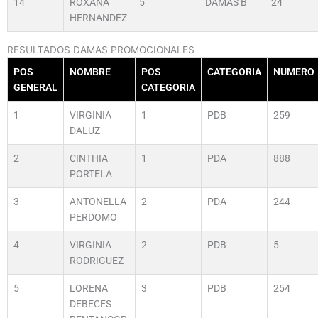
14
ROXANA
5
DAMAS B
24
HERNANDEZ
RESULTADOS DAMAS PROMOCIONALES
POS
NOMBRE
POS
CATEGORIA
NUMERO
GENERAL
CATEGORIA
1
VIRGINIA
1
PDB
259
DALUZ
2
CINTHIA
1
PDA
888
PORTELA
3
ANTONELLA
2
PDA
244
PERDOMO
4
VIRGINIA
2
PDB
5
RODRIGUEZ
5
LORENA
3
PDB
254
DEBECES