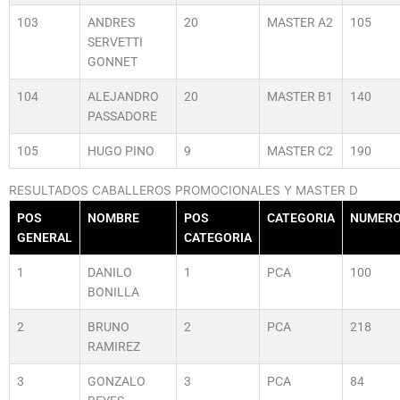
103
ANDRES
20
MASTER A2
105
SERVETTI
GONNET
104
ALEJANDRO
20
MASTER B1
140
PASSADORE
105
HUGO PINO
9
MASTER C2
190
RESULTADOS CABALLEROS PROMOCIONALES Y MASTER D
POS
NOMBRE
POS
CATEGORIA
NUMER
GENERAL
CATEGORIA
1
DANILO
1
PCA
100
BONILLA
2
BRUNO
2
PCA
218
RAMIREZ
3
GONZALO
3
PCA
84