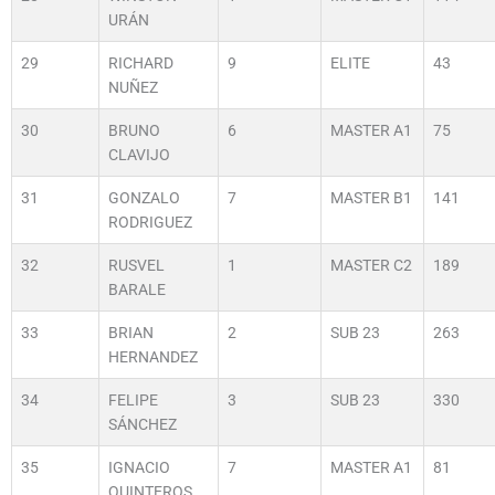
URÁN
29
RICHARD
9
ELITE
43
NUÑEZ
30
BRUNO
6
MASTER A1
75
CLAVIJO
31
GONZALO
7
MASTER B1
141
RODRIGUEZ
32
RUSVEL
1
MASTER C2
189
BARALE
33
BRIAN
2
SUB 23
263
HERNANDEZ
34
FELIPE
3
SUB 23
330
SÁNCHEZ
35
IGNACIO
7
MASTER A1
81
QUINTEROS