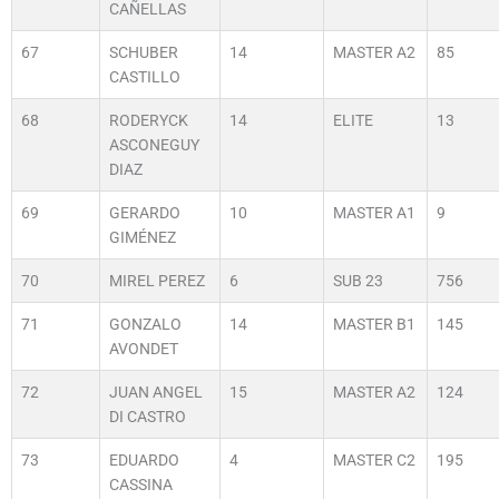
CAÑELLAS
67
SCHUBER
14
MASTER A2
85
CASTILLO
68
RODERYCK
14
ELITE
13
ASCONEGUY
DIAZ
69
GERARDO
10
MASTER A1
9
GIMÉNEZ
70
MIREL PEREZ
6
SUB 23
756
71
GONZALO
14
MASTER B1
145
AVONDET
72
JUAN ANGEL
15
MASTER A2
124
DI CASTRO
73
EDUARDO
4
MASTER C2
195
CASSINA