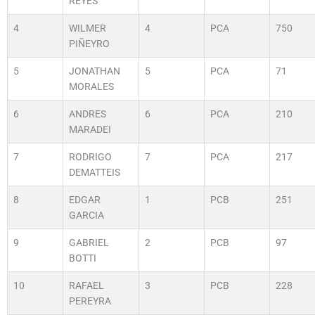
REYES
4
WILMER
4
PCA
750
PIÑEYRO
5
JONATHAN
5
PCA
71
MORALES
6
ANDRES
6
PCA
210
MARADEI
7
RODRIGO
7
PCA
217
DEMATTEIS
8
EDGAR
1
PCB
251
GARCIA
9
GABRIEL
2
PCB
97
BOTTI
10
RAFAEL
3
PCB
228
PEREYRA