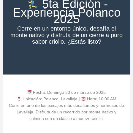
5ta Edición -
Experiencia Polanco
2025
Corre en un entorno único, desafía el
monte nativo y disfruta de un cierre a puro
sabor criollo. ¿Estás listo?
Fecha: Domingo 30 de marzo de 2025
Ubicación: Polanco, Lavalleja |
Hora: 10:00 AM
Corre en uno de los paisajes más desafiantes y hermosos de
Lavalleja. Disfruta de un recorrido por monte nativo y
culmina con un clásico almuerzo criollo.