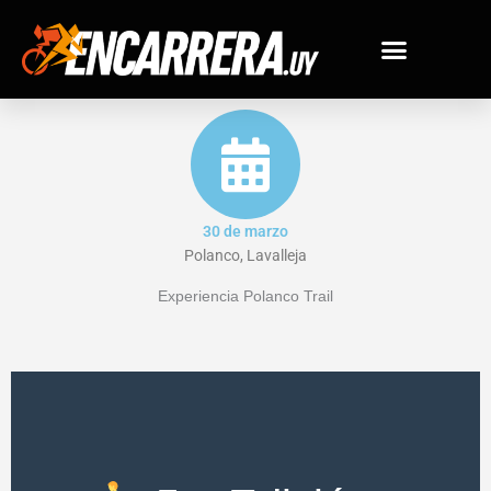
Ir
al
contenido
30 de marzo
Polanco, Lavalleja
Experiencia Polanco Trail