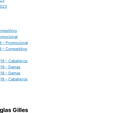
23
2023
mpetitivo
omocional
 – Promocional
 – Competitivo
19 – Caballeros
019 – Damas
018 – Damas
18 – Caballeros
glas Gilles