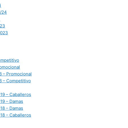
4
/24
3
23
2023
mpetitivo
omocional
 – Promocional
 – Competitivo
19 – Caballeros
019 – Damas
018 – Damas
18 – Caballeros