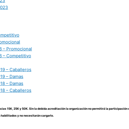
23
2023
mpetitivo
omocional
 – Promocional
 – Competitivo
19 – Caballeros
019 – Damas
018 – Damas
18 – Caballeros
ncias 15K, 25K y 50K. Sin la debida acreditación la organización no permitirá la participación 
habilitados y no necesitarán cargarlo.