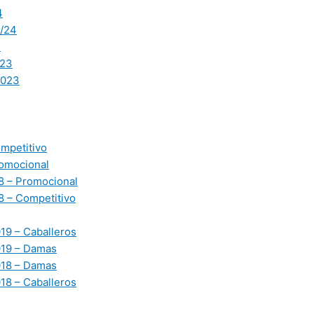
4
/24
3
23
2023
mpetitivo
omocional
 – Promocional
 – Competitivo
19 – Caballeros
019 – Damas
018 – Damas
18 – Caballeros