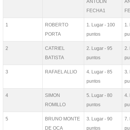
ANTOLÍN
A
FECHA1
F
1
ROBERTO
1. Lugar - 100
1.
PORTA
puntos
pu
2
CATRIEL
2. Lugar - 95
2.
BATISTA
puntos
pu
3
RAFAEL ALLIO
4. Lugar - 85
3.
puntos
pu
4
SIMON
5. Lugar - 80
4.
ROMILLO
puntos
pu
5
BRUNO MONTE
3. Lugar - 90
7.
DE OCA
puntos
pu