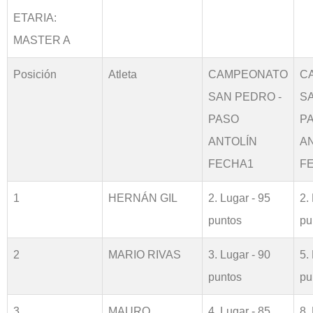
ETARIA:
MASTER A
Posición
Atleta
CAMPEONATO
C
SAN PEDRO -
S
PASO
P
ANTOLÍN
A
FECHA1
F
1
HERNÁN GIL
2. Lugar - 95
2.
puntos
pu
2
MARIO RIVAS
3. Lugar - 90
5.
puntos
pu
3
MAURO
4. Lugar - 85
8.