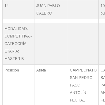
14
JUAN PABLO
10
CALERO
pu
MODALIDAD:
COMPETITIVA -
CATEGORÍA
ETARIA:
MASTER B
Posición
Atleta
CAMPEONATO
C
SAN PEDRO -
S
PASO
P
ANTOLÍN
A
FECHA1
F