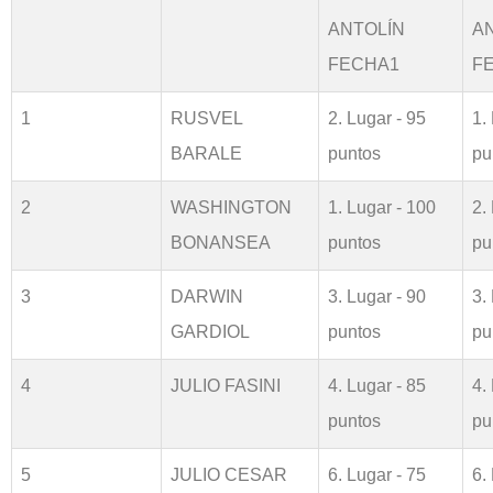
ANTOLÍN
A
FECHA1
F
1
RUSVEL
2. Lugar - 95
1.
BARALE
puntos
pu
2
WASHINGTON
1. Lugar - 100
2.
BONANSEA
puntos
pu
3
DARWIN
3. Lugar - 90
3.
GARDIOL
puntos
pu
4
JULIO FASINI
4. Lugar - 85
4.
puntos
pu
5
JULIO CESAR
6. Lugar - 75
6.