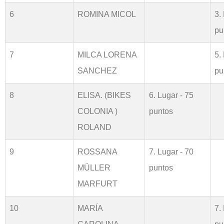
6
ROMINA MICOL
3.
pu
7
MILCA LORENA
5.
SANCHEZ
pu
8
ELISA. (BIKES
6. Lugar - 75
COLONIA )
puntos
ROLAND
9
ROSSANA
7. Lugar - 70
MÜLLER
puntos
MARFURT
10
MARÍA
7.