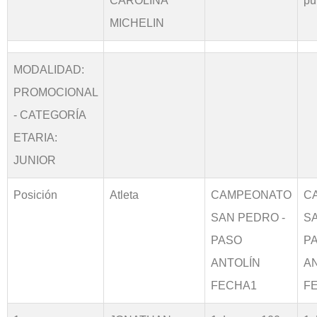
CAROLINA
pu
MICHELIN
MODALIDAD:
PROMOCIONAL
- CATEGORÍA
ETARIA:
JUNIOR
Posición
Atleta
CAMPEONATO
C
SAN PEDRO -
S
PASO
P
ANTOLÍN
A
FECHA1
F