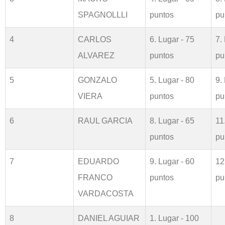
SPAGNOLLLI
puntos
pu
4
CARLOS
6. Lugar - 75
7.
ALVAREZ
puntos
pu
5
GONZALO
5. Lugar - 80
9.
VIERA
puntos
pu
6
RAUL GARCIA
8. Lugar - 65
11
puntos
pu
7
EDUARDO
9. Lugar - 60
12
FRANCO
puntos
pu
VARDACOSTA
8
DANIEL AGUIAR
1. Lugar - 100