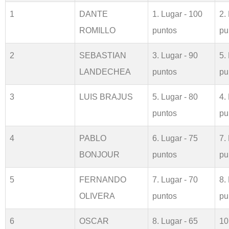
1
DANTE
1. Lugar - 100
2.
ROMILLO
puntos
pu
2
SEBASTIAN
3. Lugar - 90
5.
LANDECHEA
puntos
pu
3
LUIS BRAJUS
5. Lugar - 80
4.
puntos
pu
4
PABLO
6. Lugar - 75
7.
BONJOUR
puntos
pu
5
FERNANDO
7. Lugar - 70
8.
OLIVERA
puntos
pu
6
OSCAR
8. Lugar - 65
10