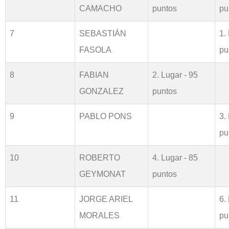
CAMACHO
puntos
pu
7
SEBASTIÁN
1.
FASOLA
pu
8
FABIAN
2. Lugar - 95
GONZALEZ
puntos
9
PABLO PONS
3.
pu
10
ROBERTO
4. Lugar - 85
GEYMONAT
puntos
11
JORGE ARIEL
6.
MORALES
pu