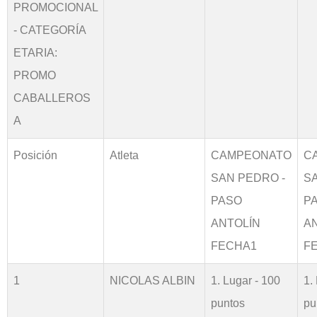
PROMOCIONAL
- CATEGORÍA
ETARIA:
PROMO
CABALLEROS
A
Posición
Atleta
CAMPEONATO
C
SAN PEDRO -
S
PASO
P
ANTOLÍN
A
FECHA1
F
1
NICOLAS ALBIN
1. Lugar - 100
1.
puntos
pu