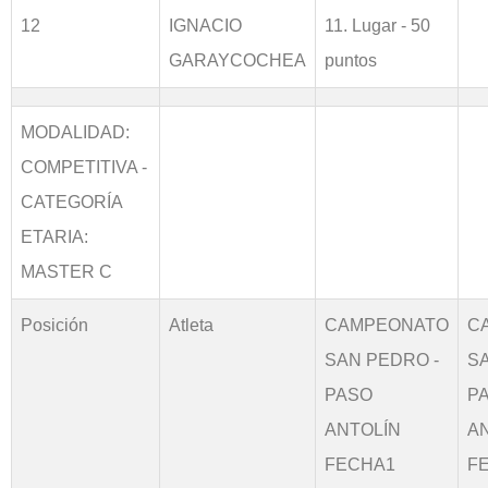
12
IGNACIO
11. Lugar - 50
GARAYCOCHEA
puntos
MODALIDAD:
COMPETITIVA -
CATEGORÍA
ETARIA:
MASTER C
Posición
Atleta
CAMPEONATO
C
SAN PEDRO -
S
PASO
P
ANTOLÍN
A
FECHA1
F