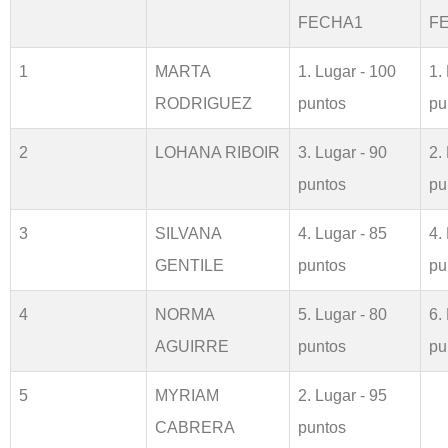
FECHA1
F
1
MARTA
1. Lugar - 100
1.
RODRIGUEZ
puntos
pu
2
LOHANA RIBOIR
3. Lugar - 90
2.
puntos
pu
3
SILVANA
4. Lugar - 85
4.
GENTILE
puntos
pu
4
NORMA
5. Lugar - 80
6.
AGUIRRE
puntos
pu
5
MYRIAM
2. Lugar - 95
CABRERA
puntos