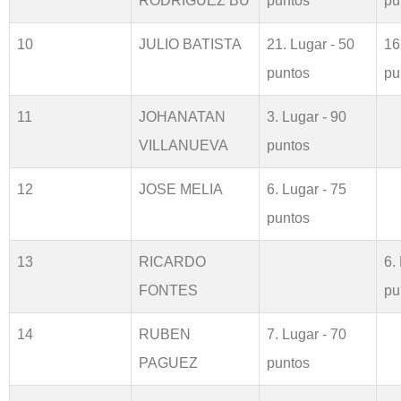
RODRIGUEZ BU
puntos
pu
10
JULIO BATISTA
21. Lugar - 50
16
puntos
pu
11
JOHANATAN
3. Lugar - 90
VILLANUEVA
puntos
12
JOSE MELIA
6. Lugar - 75
puntos
13
RICARDO
6.
FONTES
pu
14
RUBEN
7. Lugar - 70
PAGUEZ
puntos