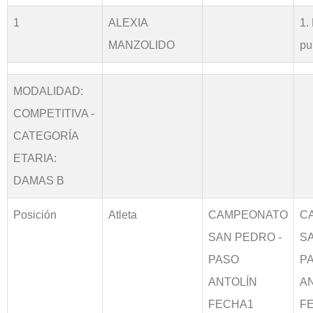
1
ALEXIA
1.
MANZOLIDO
pu
MODALIDAD:
COMPETITIVA -
CATEGORÍA
ETARIA:
DAMAS B
Posición
Atleta
CAMPEONATO
C
SAN PEDRO -
S
PASO
P
ANTOLÍN
A
FECHA1
F