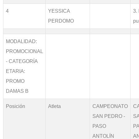
4
YESSICA
3.
PERDOMO
pu
MODALIDAD:
PROMOCIONAL
- CATEGORÍA
ETARIA:
PROMO
DAMAS B
Posición
Atleta
CAMPEONATO
C
SAN PEDRO -
S
PASO
P
ANTOLÍN
A