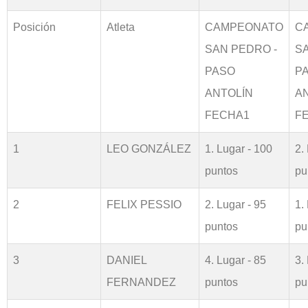
Posición
Atleta
CAMPEONATO
C
SAN PEDRO -
S
PASO
P
ANTOLÍN
A
FECHA1
F
1
LEO GONZÁLEZ
1. Lugar - 100
2.
puntos
pu
2
FELIX PESSIO
2. Lugar - 95
1.
puntos
pu
3
DANIEL
4. Lugar - 85
3.
FERNANDEZ
puntos
pu