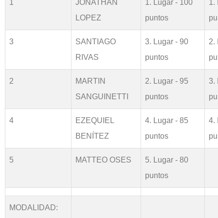
1
JONATHAN
1. Lugar - 100
1.
LOPEZ
puntos
pu
3
SANTIAGO
3. Lugar - 90
2.
RIVAS
puntos
pu
2
MARTIN
2. Lugar - 95
3.
SANGUINETTI
puntos
pu
4
EZEQUIEL
4. Lugar - 85
4.
BENÍTEZ
puntos
pu
5
MATTEO OSES
5. Lugar - 80
puntos
MODALIDAD: