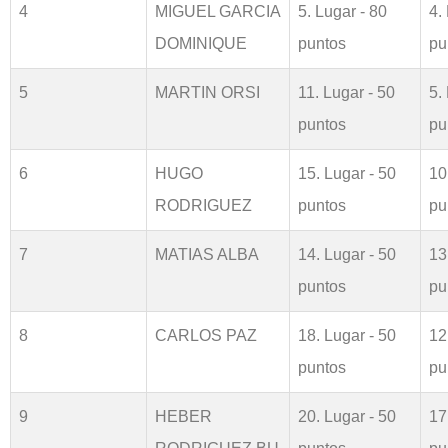
4
MIGUEL GARCIA
5. Lugar - 80
4.
DOMINIQUE
puntos
pu
5
MARTIN ORSI
11. Lugar - 50
5.
puntos
pu
6
HUGO
15. Lugar - 50
10
RODRIGUEZ
puntos
pu
7
MATIAS ALBA
14. Lugar - 50
13
puntos
pu
8
CARLOS PAZ
18. Lugar - 50
12
puntos
pu
9
HEBER
20. Lugar - 50
17