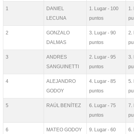
1
DANIEL
1. Lugar - 100
1.
LECUNA
puntos
pu
2
GONZALO
3. Lugar - 90
2.
DALMAS
puntos
pu
3
ANDRES
2. Lugar - 95
3.
SANGUINETTI
puntos
pu
4
ALEJANDRO
4. Lugar - 85
5.
GODOY
puntos
pu
5
RAÚL BENÍTEZ
6. Lugar - 75
7.
puntos
pu
6
MATEO GODOY
9. Lugar - 60
6.