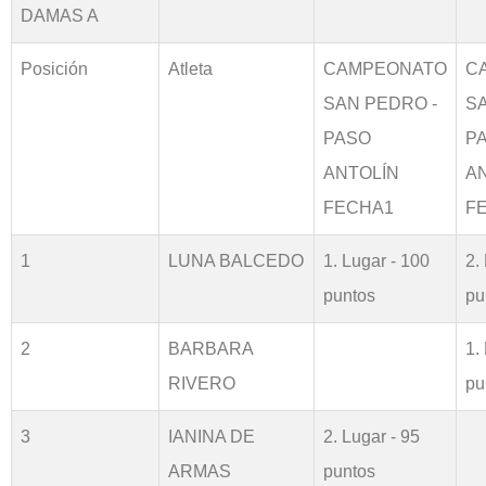
DAMAS A
Posición
Atleta
CAMPEONATO
C
SAN PEDRO -
S
PASO
P
ANTOLÍN
A
FECHA1
F
1
LUNA BALCEDO
1. Lugar - 100
2.
puntos
pu
2
BARBARA
1.
RIVERO
pu
3
IANINA DE
2. Lugar - 95
ARMAS
puntos