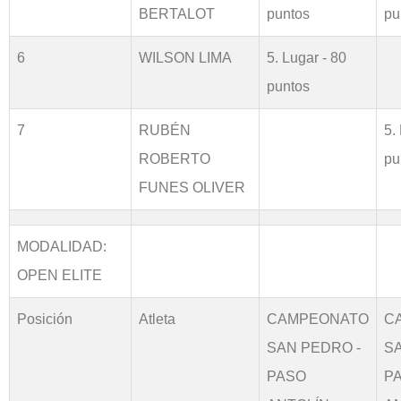
BERTALOT
puntos
pu
6
WILSON LIMA
5. Lugar - 80
puntos
7
RUBÉN
5.
ROBERTO
pu
FUNES OLIVER
MODALIDAD:
OPEN ELITE
Posición
Atleta
CAMPEONATO
C
SAN PEDRO -
S
PASO
P