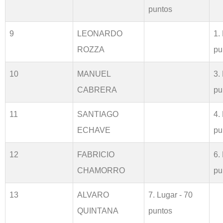
puntos
9
LEONARDO
1.
ROZZA
pu
10
MANUEL
3.
CABRERA
pu
11
SANTIAGO
4.
ECHAVE
pu
12
FABRICIO
6.
CHAMORRO
pu
13
ALVARO
7. Lugar - 70
QUINTANA
puntos