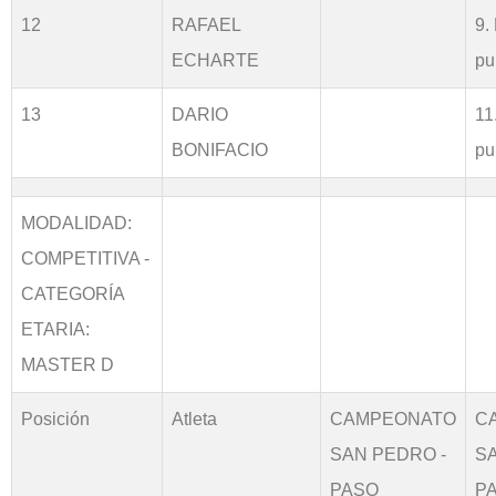
12
RAFAEL
9.
ECHARTE
pu
13
DARIO
11
BONIFACIO
pu
MODALIDAD:
COMPETITIVA -
CATEGORÍA
ETARIA:
MASTER D
Posición
Atleta
CAMPEONATO
C
SAN PEDRO -
S
PASO
P