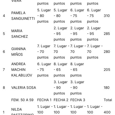
VIERA
puntos
puntos
puntos
puntos
5. Lugar
5. Lugar
6. Lugar
6. Lugar
PAMELA
4
- 80
- 80
- 75
- 75
310
SANGUINETTI
puntos
puntos
puntos
puntos
2. Lugar
2. Lugar
2. Lugar
MARIA
5
- 95
- 95
- 95
285
SANCHEZ
puntos
puntos
puntos
7. Lugar
7. Lugar -
7. Lugar -
7. Lugar -
GIANINA
6
- 70
70
70
70
280
MIÑOS
puntos
puntos
puntos
puntos
ANDREA
6. Lugar
8. Lugar
8. Lugar
7
MACHIN
- 75
- 65
- 65
205
KALABUJOV
puntos
puntos
puntos
3. Lugar
3. Lugar
8
VALERIA SOSA
- 90
- 90
180
puntos
puntos
FEM. 50 A 59
FECHA 1
FECHA 2
FECHA 3
Total
1. Lugar -
1. Lugar -
1. Lugar -
1. Lugar -
NILDA
1
100
100
100
100
400