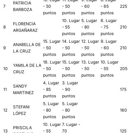
PATRICIA
7
- 50
- 50
- 60
- 65
225
BARBOZA
puntos
puntos
puntos
puntos
10. Lugar
5. Lugar
6. Lugar
FLORENCIA
8
- 55
- 80
- 75
210
ARGAÑARAZ
puntos
puntos
puntos
15. Lugar
14. Lugar
12. Lugar
9. Lugar
ANABELLA DE
9
- 50
- 50
- 50
- 60
210
LA CRUZ
puntos
puntos
puntos
puntos
16. Lugar
15. Lugar
13. Lugar
10. Lugar
YAMILA DE LA
10
- 50
- 50
- 50
- 55
205
CRUZ
puntos
puntos
puntos
puntos
4. Lugar
3. Lugar
SANDY
11
- 85
- 90
175
MARTINEZ
puntos
puntos
5. Lugar
5. Lugar
STEFANI
12
- 80
- 80
160
LÓPEZ
puntos
puntos
10. Lugar
7. Lugar -
PRISCILA
13
- 55
70
125