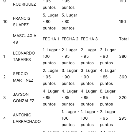
9
- 95
- 95
190
RODRIGUEZ
puntos
puntos
5. Lugar
5. Lugar
FRANCIS
10
- 80
- 80
160
SUAREZ
puntos
puntos
MASC. 40 A
FECHA 1
FECHA 2
FECHA 3
Total
49
1. Lugar -
2. Lugar
2. Lugar
3. Lugar
LEONARDO
1
100
- 95
- 95
- 90
380
TABARES
puntos
puntos
puntos
puntos
2. Lugar
3. Lugar
3. Lugar
4. Lugar
SERGIO
2
- 95
- 90
- 90
- 85
360
MARTINEZ
puntos
puntos
puntos
puntos
4. Lugar
4. Lugar
4. Lugar
8. Lugar
JAYSON
3
- 85
- 85
- 85
- 65
320
GONZALEZ
puntos
puntos
puntos
puntos
1. Lugar -
1. Lugar -
2. Lugar
ANTONIO
4
100
100
- 95
295
LARRACHADO
puntos
puntos
puntos