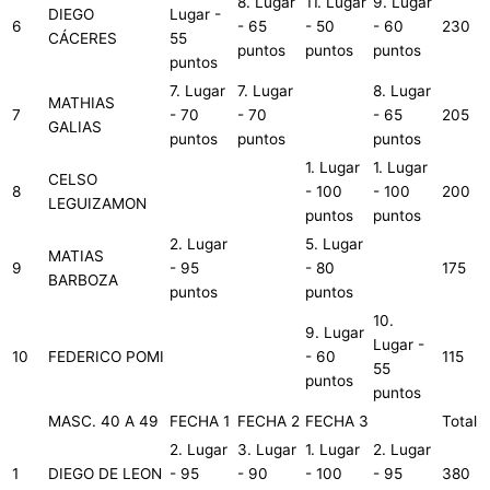
8. Lugar
11. Lugar
9. Lugar
DIEGO
Lugar -
6
- 65
- 50
- 60
230
CÁCERES
55
puntos
puntos
puntos
puntos
7. Lugar
7. Lugar
8. Lugar
MATHIAS
7
- 70
- 70
- 65
205
GALIAS
puntos
puntos
puntos
1. Lugar
1. Lugar
CELSO
8
- 100
- 100
200
LEGUIZAMON
puntos
puntos
2. Lugar
5. Lugar
MATIAS
9
- 95
- 80
175
BARBOZA
puntos
puntos
10.
9. Lugar
Lugar -
10
FEDERICO POMI
- 60
115
55
puntos
puntos
MASC. 40 A 49
FECHA 1
FECHA 2
FECHA 3
Total
2. Lugar
3. Lugar
1. Lugar
2. Lugar
1
DIEGO DE LEON
- 95
- 90
- 100
- 95
380