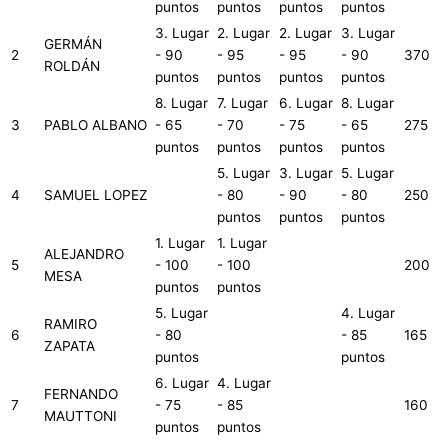
puntos
puntos
puntos
puntos
3. Lugar
2. Lugar
2. Lugar
3. Lugar
GERMÁN
2
- 90
- 95
- 95
- 90
370
ROLDÁN
puntos
puntos
puntos
puntos
8. Lugar
7. Lugar
6. Lugar
8. Lugar
3
PABLO ALBANO
- 65
- 70
- 75
- 65
275
puntos
puntos
puntos
puntos
5. Lugar
3. Lugar
5. Lugar
4
SAMUEL LOPEZ
- 80
- 90
- 80
250
puntos
puntos
puntos
1. Lugar
1. Lugar
ALEJANDRO
5
- 100
- 100
200
MESA
puntos
puntos
5. Lugar
4. Lugar
RAMIRO
6
- 80
- 85
165
ZAPATA
puntos
puntos
6. Lugar
4. Lugar
FERNANDO
7
- 75
- 85
160
MAUTTONI
puntos
puntos