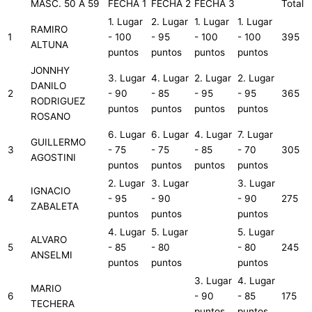
MASC. 50 A 59
FECHA 1
FECHA 2
FECHA 3
Total
1. Lugar
2. Lugar
1. Lugar
1. Lugar
RAMIRO
1
- 100
- 95
- 100
- 100
395
ALTUNA
puntos
puntos
puntos
puntos
JONNHY
3. Lugar
4. Lugar
2. Lugar
2. Lugar
DANILO
2
- 90
- 85
- 95
- 95
365
RODRIGUEZ
puntos
puntos
puntos
puntos
ROSANO
6. Lugar
6. Lugar
4. Lugar
7. Lugar
GUILLERMO
3
- 75
- 75
- 85
- 70
305
AGOSTINI
puntos
puntos
puntos
puntos
2. Lugar
3. Lugar
3. Lugar
IGNACIO
4
- 95
- 90
- 90
275
ZABALETA
puntos
puntos
puntos
4. Lugar
5. Lugar
5. Lugar
ALVARO
5
- 85
- 80
- 80
245
ANSELMI
puntos
puntos
puntos
3. Lugar
4. Lugar
MARIO
6
- 90
- 85
175
TECHERA
puntos
puntos