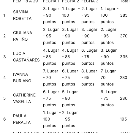
FEM. 18 A 29
FECHA 1
FECHA 2
FECHA 3
Total
3. Lugar
1. Lugar -
2. Lugar
1. Lugar -
SILVINA
1
- 90
100
- 95
100
385
ROBETTA
puntos
puntos
puntos
puntos
2. Lugar
3. Lugar
3. Lugar
2. Lugar
GIULIANA
2
- 95
- 90
- 90
- 95
370
PATIÑO
puntos
puntos
puntos
puntos
4. Lugar
4. Lugar
6. Lugar
3. Lugar
LUCIA
3
- 85
- 85
- 75
- 90
335
CASTAÑARES
puntos
puntos
puntos
puntos
7. Lugar
6. Lugar
8. Lugar
7. Lugar -
IVANNA
4
- 70
- 75
- 65
70
280
BURIANO
puntos
puntos
puntos
puntos
6. Lugar
5. Lugar
6. Lugar
CATHERINE
5
- 75
- 80
- 75
230
VASELLA
puntos
puntos
puntos
1. Lugar -
2. Lugar
PAULA
6
100
- 95
195
PERALTA
puntos
puntos