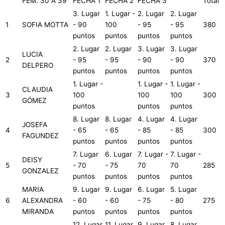
FEM. 30 A 39
FECHA 1
FECHA 2
FECHA 3
Total
3. Lugar
1. Lugar -
2. Lugar
2. Lugar
1
SOFIA MOTTA
- 90
100
- 95
- 95
380
puntos
puntos
puntos
puntos
2. Lugar
2. Lugar
3. Lugar
3. Lugar
LUCIA
2
- 95
- 95
- 90
- 90
370
DELPERO
puntos
puntos
puntos
puntos
1. Lugar -
1. Lugar -
1. Lugar -
CLAUDIA
3
100
100
100
300
GÓMEZ
puntos
puntos
puntos
8. Lugar
8. Lugar
4. Lugar
4. Lugar
JOSEFA
4
- 65
- 65
- 85
- 85
300
FAGUNDEZ
puntos
puntos
puntos
puntos
7. Lugar
6. Lugar
7. Lugar -
7. Lugar -
DEISY
5
- 70
- 75
70
70
285
GONZALEZ
puntos
puntos
puntos
puntos
MARIA
9. Lugar
9. Lugar
6. Lugar
5. Lugar
6
ALEXANDRA
- 60
- 60
- 75
- 80
275
MIRANDA
puntos
puntos
puntos
puntos
12. Lugar
11. Lugar
9. Lugar
8. Lugar