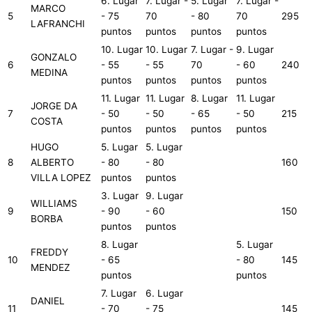
6. Lugar
7. Lugar -
5. Lugar
7. Lugar -
MARCO
5
- 75
70
- 80
70
295
LAFRANCHI
puntos
puntos
puntos
puntos
10. Lugar
10. Lugar
7. Lugar -
9. Lugar
GONZALO
6
- 55
- 55
70
- 60
240
MEDINA
puntos
puntos
puntos
puntos
11. Lugar
11. Lugar
8. Lugar
11. Lugar
JORGE DA
7
- 50
- 50
- 65
- 50
215
COSTA
puntos
puntos
puntos
puntos
HUGO
5. Lugar
5. Lugar
8
ALBERTO
- 80
- 80
160
VILLA LOPEZ
puntos
puntos
3. Lugar
9. Lugar
WILLIAMS
9
- 90
- 60
150
BORBA
puntos
puntos
8. Lugar
5. Lugar
FREDDY
10
- 65
- 80
145
MENDEZ
puntos
puntos
7. Lugar
6. Lugar
DANIEL
11
- 70
- 75
145