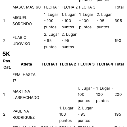
MASC. MAS 60
FECHA 1
FECHA 2
FECHA 3
Total
1. Lugar
1. Lugar
1. Lugar
2. Lugar
MIGUEL
1
- 100
- 100
- 100
- 95
395
SORONDO
puntos
puntos
puntos
puntos
2. Lugar
2. Lugar
FLABIO
2
- 95
- 95
190
UDOVIKO
puntos
puntos
5K
Pos.
Atleta
FECHA 1
FECHA 2
FECHA 3
FECHA 4
Total
Cat.
FEM. HASTA
17
1. Lugar -
1. Lugar -
MARTINA
1
100
100
200
LARRACHADO
puntos
puntos
1. Lugar -
2. Lugar
PAULINA
2
100
- 95
195
RODRIGUEZ
puntos
puntos