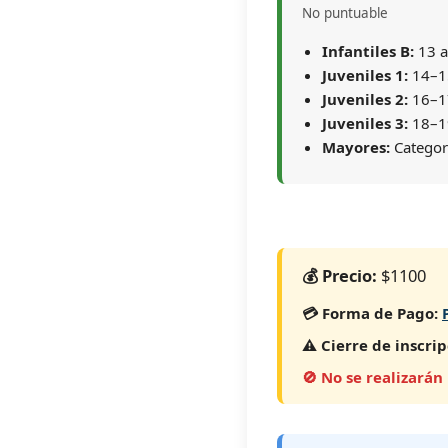
No puntuable
Infantiles B:
13 a
Juveniles 1:
14–1
Juveniles 2:
16–1
Juveniles 3:
18–1
Mayores:
Categor
💰 Precio:
$1100
💳 Forma de Pago:
⚠️ Cierre de inscrip
🚫 No se realizarán