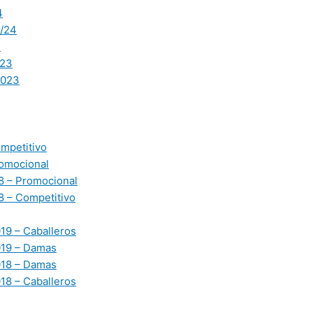
4
/24
3
23
2023
mpetitivo
omocional
 – Promocional
 – Competitivo
19 – Caballeros
019 – Damas
018 – Damas
18 – Caballeros