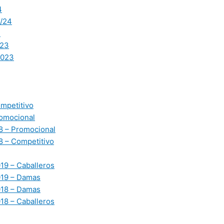
4
/24
3
23
2023
mpetitivo
omocional
 – Promocional
 – Competitivo
19 – Caballeros
019 – Damas
018 – Damas
18 – Caballeros