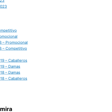
23
2023
mpetitivo
omocional
 – Promocional
 – Competitivo
19 – Caballeros
019 – Damas
018 – Damas
18 – Caballeros
lmira