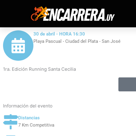
Ir
al
contenido
30 de abril - HORA 16:30
Playa Pascual - Ciudad del Plata - San José
1ra. Edición Running Santa Cecilia
Información del evento
Distancias
7 Km Competitiva