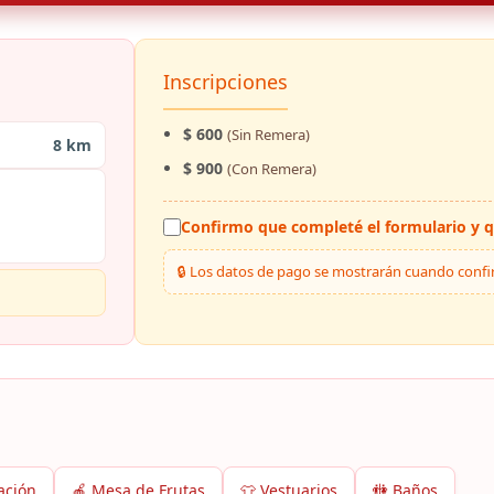
Inscripciones
$ 600
(Sin Remera)
8 km
$ 900
(Con Remera)
Confirmo que completé el formulario y q
🔒 Los datos de pago se mostrarán cuando confirm
ación
🍎 Mesa de Frutas
👕 Vestuarios
🚻 Baños