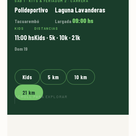
SÁB 1 · KITS & FERIA
DOM 2 · CARRERA
Polideportivo
Laguna Lavanderas
09:00 hs
Tacuarembó
Largada
KIDS
DISTANCIAS
11:00 hs
Kids · 5k · 10k · 21k
Dom 19
Kids
5 km
10 km
21 km
SCROLL PARA EXPLORAR