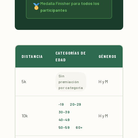
Medalla Finisher para
todos los
participantes
CATEGORÍAS DE
DISTANCIA
GÉNEROS
EDAD
Sin
5k
H y M
premiación
por categoría
-19
20–29
30–39
10k
H y M
40–49
50–59
60+