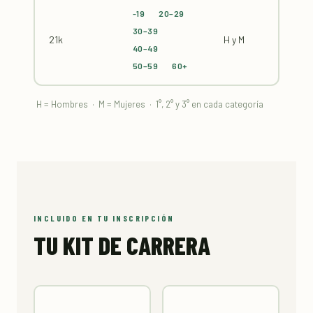
-19
20–29
30–39
21k
H y M
40–49
50–59
60+
H = Hombres · M = Mujeres · 1°, 2° y 3° en cada categoría
INCLUIDO EN TU INSCRIPCIÓN
TU KIT DE CARRERA